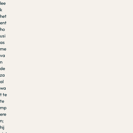
lee
k
het
ent
ho
usi
as
me
va
n
de
za
al
wa
t te
te
mp
ere
n;
hij