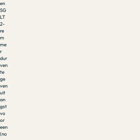
en
SG
LT
2-
re
m
me
r
dur
ven
te
ge
ven
uit
an
gst
vo
or
een
(no