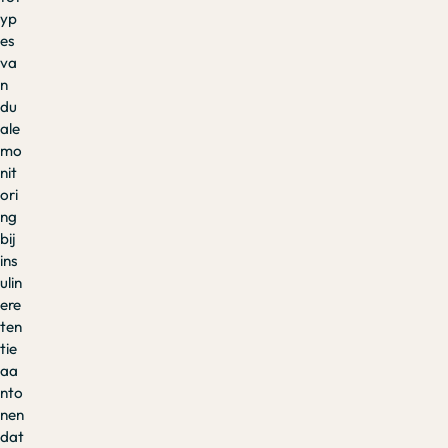
yp
es
va
n
du
ale
mo
nit
ori
ng
bij
ins
ulin
ere
ten
tie
aa
nto
nen
dat