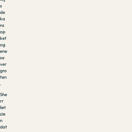
s
de
ka
ns
op
ket
og
ene
se
ver
gro
ten
.
She
rr
liet
zie
n
dat