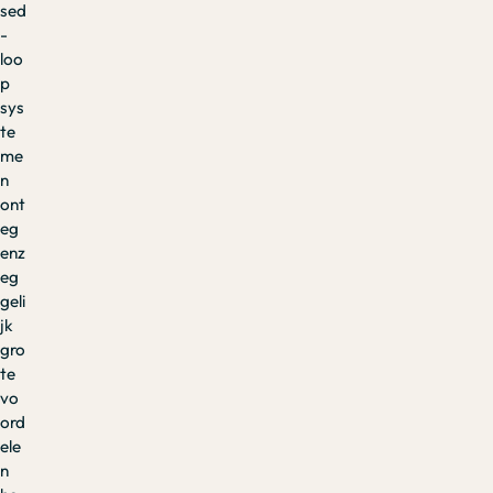
sed
-
loo
p
sys
te
me
n
ont
eg
enz
eg
geli
jk
gro
te
vo
ord
ele
n