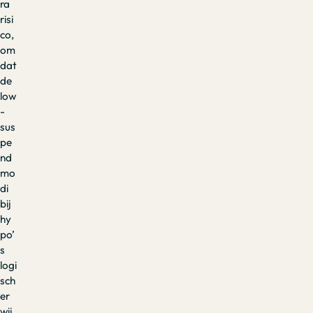
ra
risi
co,
om
dat
de
low
-
sus
pe
nd
mo
di
bij
hy
po’
s
logi
sch
er
wij