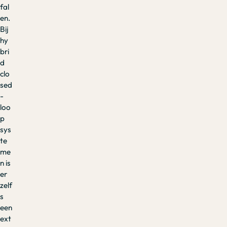
fal
en.
Bij
hy
bri
d
clo
sed
-
loo
p
sys
te
me
n is
er
zelf
s
een
ext