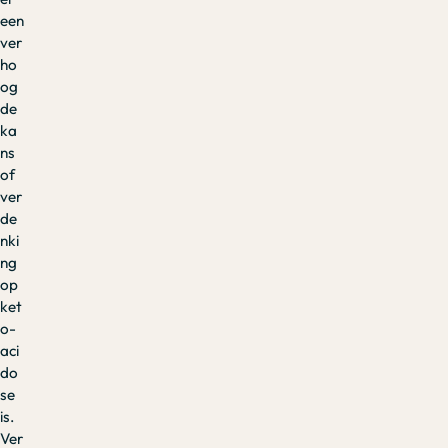
een
ver
ho
og
de
ka
ns
of
ver
de
nki
ng
op
ket
o-
aci
do
se
is.
Ver