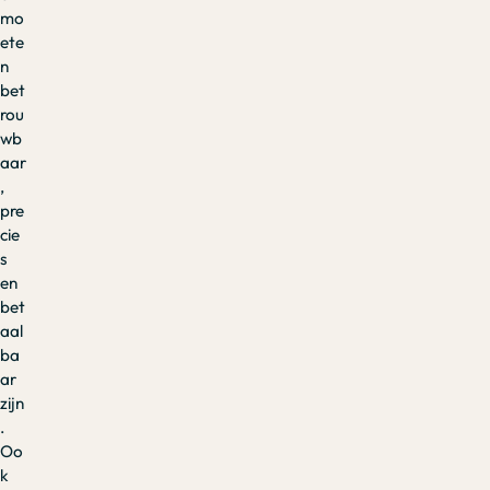
mo
ete
n
bet
rou
wb
aar
,
pre
cie
s
en
bet
aal
ba
ar
zijn
.
Oo
k