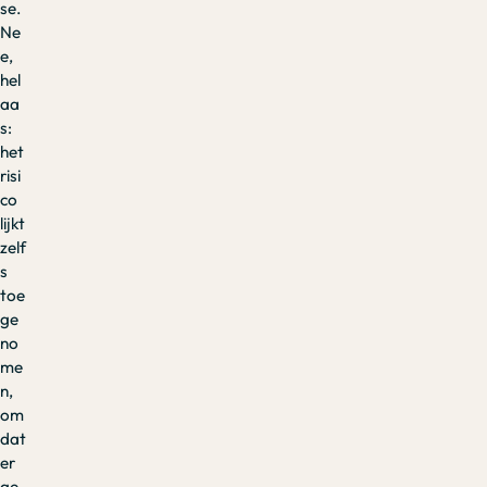
se.
Ne
e,
hel
aa
s:
het
risi
co
lijkt
zelf
s
toe
ge
no
me
n,
om
dat
er
ge