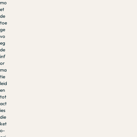
mo
et
de
toe
ge
vo
eg
de
inf
or
ma
tie
leid
en
tot
act
ies
die
ket
o-