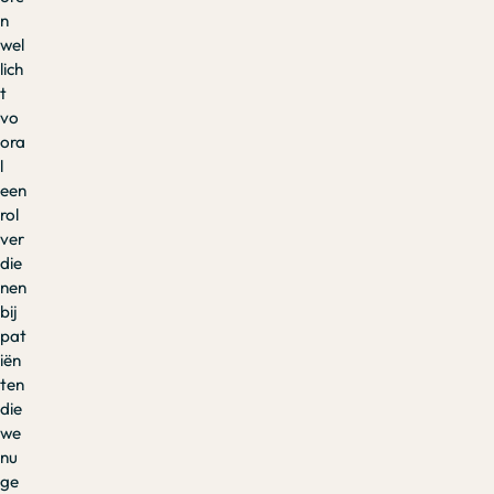
n
wel
lich
t
vo
ora
l
een
rol
ver
die
nen
bij
pat
iën
ten
die
we
nu
ge