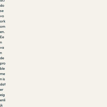
aci
do
se
vo
ork
om
en.
Ee
n
va
n
de
pro
ble
me
n is
dat
er
eig
enli
jk