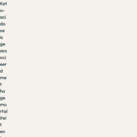
Ket
o-
aci
do
se
is
ge
ass
oci
eer
d
me
t
ho
ge
mo
rtal
itei
t
en