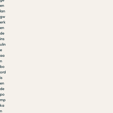
en
lan
gw
erk
en
de
ins
ulin
e
aa
n
bo
ord
is
en
de
po
mp
ka
n