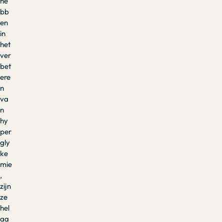
he
bb
en
in
het
ver
bet
ere
n
va
n
hy
per
gly
ke
mie
,
zijn
ze
hel
aa