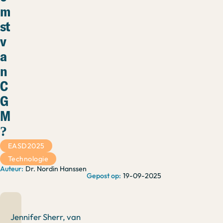
m
st
v
a
n
C
G
M
?
EASD2025
Technologie
Dr. Nordin Hanssen
19-09-2025
Jennifer Sherr, van