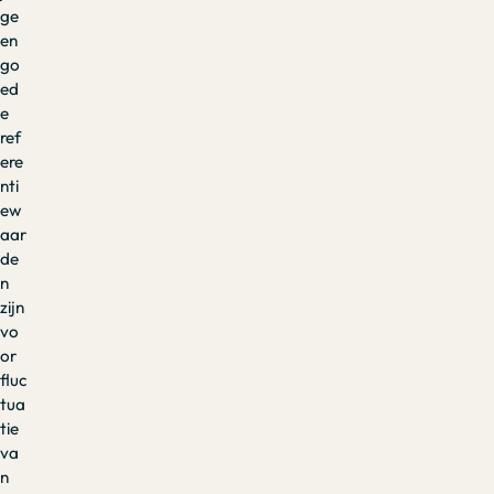
ge
en
go
ed
e
ref
ere
nti
ew
aar
de
n
zijn
vo
or
fluc
tua
tie
va
n