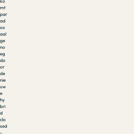
ko
mt
par
ad
ox
aal
ge
no
eg
do
or
de
nie
uw
e
hy
bri
d
clo
sed
-