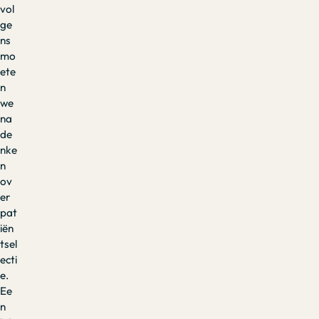
vol
ge
ns
mo
ete
n
we
na
de
nke
n
ov
er
pat
iën
tsel
ecti
e.
Ee
n