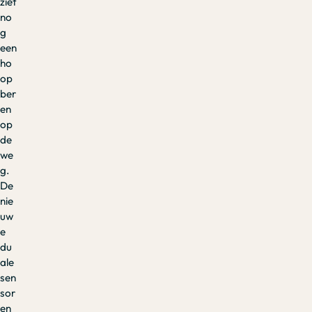
ziet
no
g
een
ho
op
ber
en
op
de
we
g.
De
nie
uw
e
du
ale
sen
sor
en