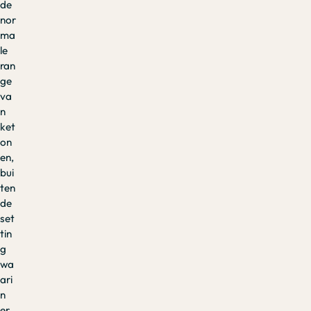
de
nor
ma
le
ran
ge
va
n
ket
on
en,
bui
ten
de
set
tin
g
wa
ari
n
er