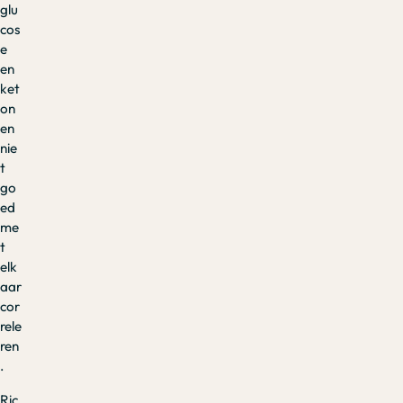
glu
cos
e
en
ket
on
en
nie
t
go
ed
me
t
elk
aar
cor
rele
ren
.
Ric