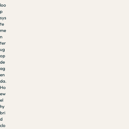
loo
p
sys
te
me
n
ter
ug
op
de
ag
en
da.
Ho
ew
el
hy
bri
d
clo