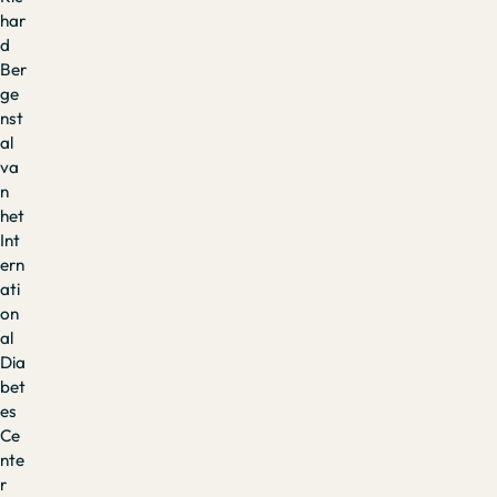
har
d
Ber
ge
nst
al
va
n
het
Int
ern
ati
on
al
Dia
bet
es
Ce
nte
r