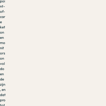
poi
nt-
of-
car
e
ket
on
en
mo
nit
ors
on
vol
do
en
de
zijn
, en
dat
pro
tot