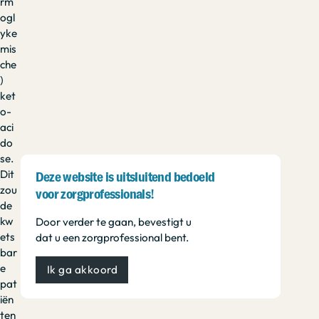
rm
ogl
yke
mis
che
)
ket
o-
aci
do
se.
Dit
Deze website is uitsluitend bedoeld
zou
voor zorgprofessionals!
de
kw
Door verder te gaan, bevestigt u
ets
dat u een zorgprofessional bent.
bar
e
Ik ga akkoord
pat
iën
ten