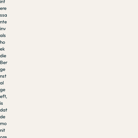
int
ere
ssa
nte
inv
als
ho
ek
die
Ber
ge
nst
al
ge
eft,
is
dat
de
mo
nit
ore