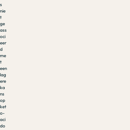
s
nie
t
ge
ass
oci
eer
d
me
t
een
lag
ere
ka
ns
op
ket
o-
aci
do