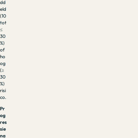
dd
eld
(10
tot
≤
30
%)
of
ho
og
(≥
30
%)
risi
co.
Pr
og
res
sie
na