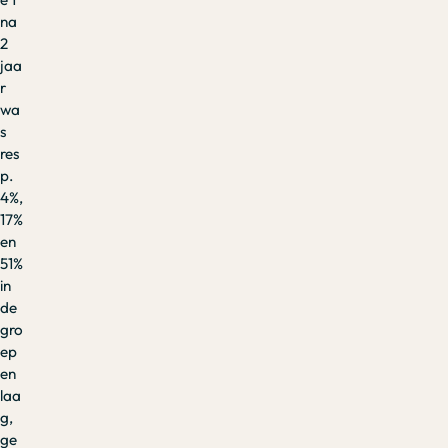
na
2
jaa
r
wa
s
res
p.
4%,
17%
en
51%
in
de
gro
ep
en
laa
g,
ge