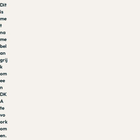
Dit
is
me
t
na
me
bel
an
grij
k
om
ee
n
DK
A
te
vo
ork
om
en.