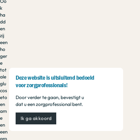
Oo
k
ha
dd
en
zij
een
ho
ger
e
tot
ale
Deze website is uitsluitend bedoeld
glu
voor zorgprofessionals!
cos
eto
Door verder te gaan, bevestigt u
en
dat u een zorgprofessional bent.
am
e
Ik ga akkoord
en
een
gro