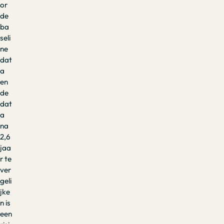
or
de
ba
seli
ne
dat
a
en
de
dat
a
na
2,6
jaa
r te
ver
geli
jke
n is
een