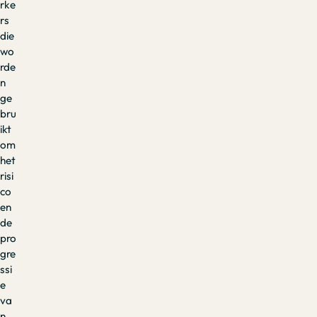
rke
rs
die
wo
rde
n
ge
bru
ikt
om
het
risi
co
en
de
pro
gre
ssi
e
va
n