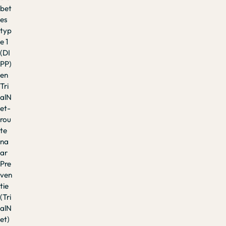
bet
es
typ
e 1
(DI
PP)
en
Tri
alN
et-
rou
te
na
ar
Pre
ven
tie
(Tri
alN
et)