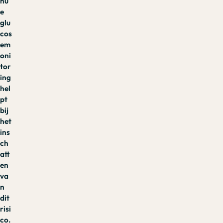
nu
e
glu
cos
em
oni
tor
ing
hel
pt
bij
het
ins
ch
att
en
va
n
dit
risi
co.