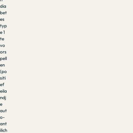
dia
bet
es
typ
e 1
te
vo
ors
pell
en
(po
siti
ef
eila
ndj
e
aut
o-
ant
ilich