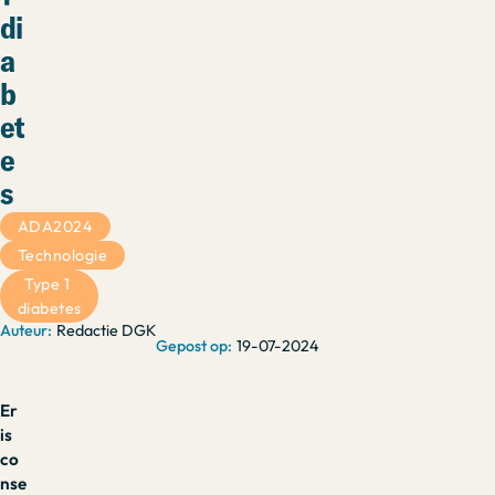
di
a
b
et
e
s
ADA2024
Technologie
Type 1 
diabetes
Redactie DGK
19-07-2024
Er
is
co
nse