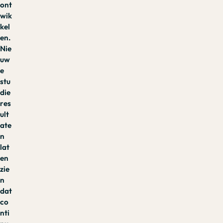
ont
wik
kel
en.
Nie
uw
e
stu
die
res
ult
ate
n
lat
en
zie
n
dat
co
nti