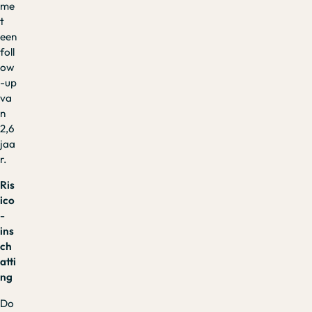
me
t
een
foll
ow
-up
va
n
2,6
jaa
r.
Ris
ico
-
ins
ch
atti
ng
Do