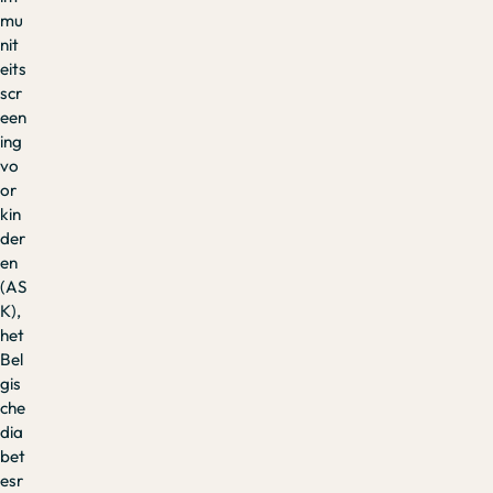
mu
nit
eits
scr
een
ing
vo
or
kin
der
en
(AS
K),
het
Bel
gis
che
dia
bet
esr