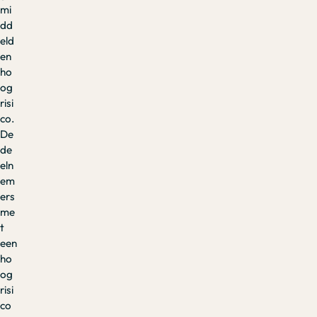
mi
dd
eld
en
ho
og
risi
co.
De
de
eln
em
ers
me
t
een
ho
og
risi
co