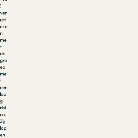
)
ver
gel
eke
n
me
t
de
gro
ep
me
t
een
laa
g
risi
co.
Zij
lop
en