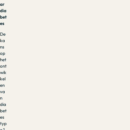
ar
dia
bet
es
De
ka
ns
op
het
ont
wik
kel
en
va
n
dia
bet
es
typ
e 1