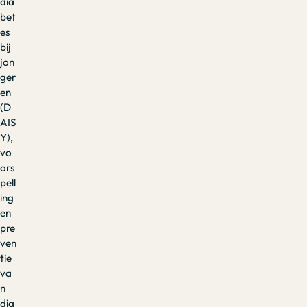
dia
bet
es
bij
jon
ger
en
(D
AIS
Y),
vo
ors
pell
ing
en
pre
ven
tie
va
n
dia