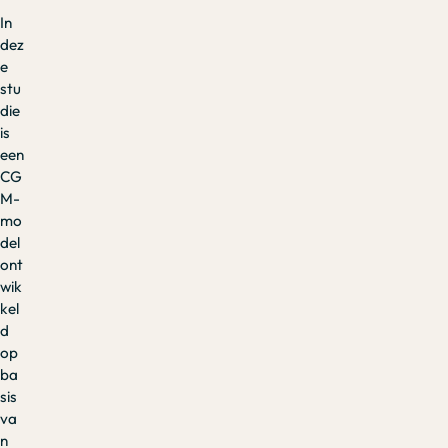
In
dez
e
stu
die
is
een
CG
M-
mo
del
ont
wik
kel
d
op
ba
sis
va
n