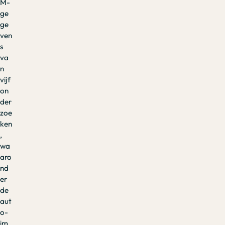
M-
ge
ge
ven
s
va
n
vijf
on
der
zoe
ken
,
wa
aro
nd
er
de
aut
o-
im