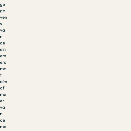
ge
ge
ven
s
va
n
de
eln
em
ers
me
t
één
of
me
er
va
n
de
ma