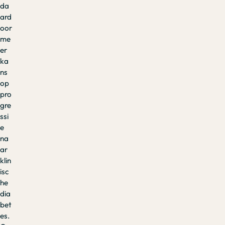
da
ard
oor
me
er
ka
ns
op
pro
gre
ssi
e
na
ar
klin
isc
he
dia
bet
es.