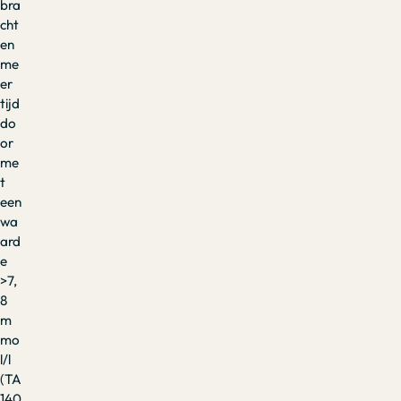
bra
cht
en
me
er
tijd
do
or
me
t
een
wa
ard
e
>7,
8
m
mo
l/l
(TA
140