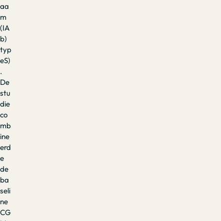
aa
m
(IA
b)
typ
eS)
.
De
stu
die
co
mb
ine
erd
e
de
ba
seli
ne
CG