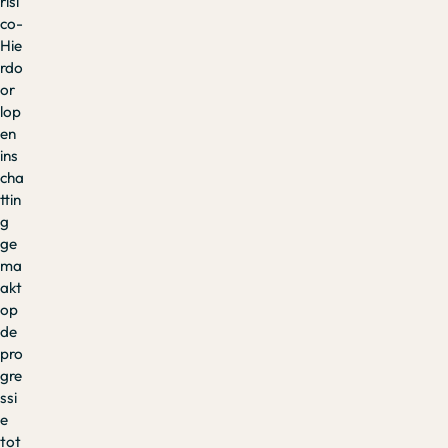
risi
co-
Hie
rdo
or
lop
en
ins
cha
ttin
g
ge
ma
akt
op
de
pro
gre
ssi
e
tot