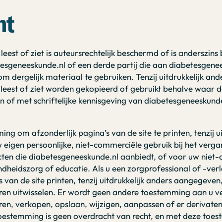
ht
e leest of ziet is auteursrechtelijk beschermd of is anderszi
sgeneeskunde.nl of een derde partij die aan diabetesgenees
om dergelijk materiaal te gebruiken. Tenzij uitdrukkelijk 
e leest of ziet worden gekopieerd of gebruikt behalve waar d
of met schriftelijke kennisgeving van diabetesgeneeskund
ng om afzonderlijk pagina’s van de site te printen, tenzij u
eigen persoonlijke, niet-commerciële gebruik bij het verga
cten die diabetesgeneeskunde.nl aanbiedt, of voor uw niet
dheidszorg of educatie. Als u een zorgprofessional of -ver
s van de site printen, tenzij uitdrukkelijk anders aangegeven
en uitwisselen. Er wordt geen andere toestemming aan u 
ëren, verkopen, opslaan, wijzigen, aanpassen of er derivaten
oestemming is geen overdracht van recht, en met deze toes