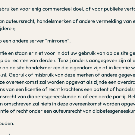
ebruiken voor enig commercieel doel, of voor publieke vert
an auteursrecht, handelsmerken of andere vermelding van 
jderen;
p een andere server “mirroren”.
ie en staan er niet voor in dat uw gebruik van op de site 
p de rechten van derden. Tenzij anders aangegeven zijn alle
op de site handelsmerken die eigendom zijn of in licentie 
nl. Gebruik of misbruik van deze merken of andere gegeven
eze overeenkomst zal worden opgevat als zijnde een overdra
zins van een licentie of recht krachtens een patent of hande
msrecht van diabetesgeneeskunde.nl of een derde partij. Be
ven omschreven zal niets in deze overeenkomst worden opgeva
entie of recht onder een auteursrecht van diabetesgeneesku
ouden.