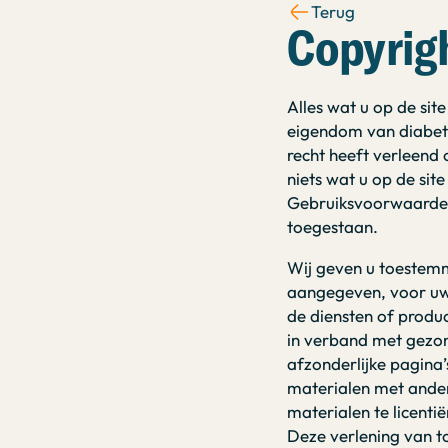
Terug
Copyrig
Alles wat u op de sit
eigendom van diabete
recht heeft verleend 
niets wat u op de sit
Gebruiksvoorwaarden 
toegestaan.
Wij geven u toestemmi
aangegeven, voor uw 
de diensten of produ
in verband met gezon
afzonderlijke pagina’
materialen met ander
materialen te licenti
Deze verlening van t