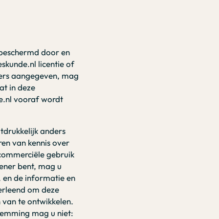
ns beschermd door en
kunde.nl licentie of
anders aangegeven, mag
at in deze
e.nl vooraf wordt
itdrukkelijk anders
ren van kennis over
-commerciële gebruik
lener bent, mag u
, en de informatie en
verleend om deze
 van te ontwikkelen.
temming mag u niet: