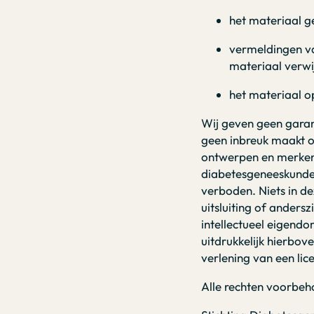
het materiaal g
vermeldingen v
materiaal verwi
het materiaal o
Wij geven geen garant
geen inbreuk maakt o
ontwerpen en merken 
diabetesgeneeskunde.
verboden. Niets in d
uitsluiting of anders
intellectueel eigendo
uitdrukkelijk hierbo
verlening van een lic
Alle rechten voorbeh
Deze website is uitsluitend