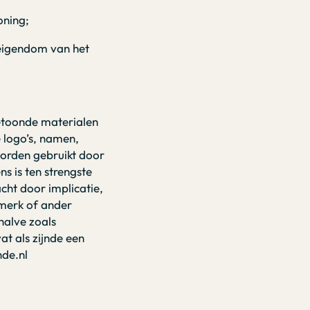
oning;
eigendom van het
getoonde materialen
 logo’s, namen,
worden gebruikt door
s is ten strengste
cht door implicatie,
lsmerk of ander
halve zoals
t als zijnde een
nde.nl