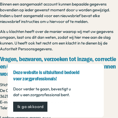
Binnen een aangemaakt account kunnen bepaalde gegevens
bovendien op ieder gewenst moment door u worden gewijzigd.
Indien u bent aangemeld voor een nieuwsbrief bevat elke
nieuwsbrief instructies om u hiervoor af te melden.
Als u klachten heeft over de manier waarop wij met uw gegevens
omgaan, laat ons dit dan weten, zodat wij hier mee aan de slag
kunnen. U heeft ook het recht om een klacht in te dienen bij de
Autoriteit Persoonsgegevens.
Vragen, bezwaren, verzoeken tot inzage, correctie
en/of verwijdering van persoonsgegevens kunnen
Deze website is uitsluitend bedoeld
worden verstuurd naar:
voor zorgprofessionals!
Stichting Diabetesgeneeskunde
Door verder te gaan, bevestigt u
De Corridor 14-L
dat u een zorgprofessional bent.
3621 ZB Breukelen
E-mail: secretariaat@diabetesgeneeskunde.nl
Ik ga akkoord
Telefoon: 0346-200013
Laatste update: maart 2022