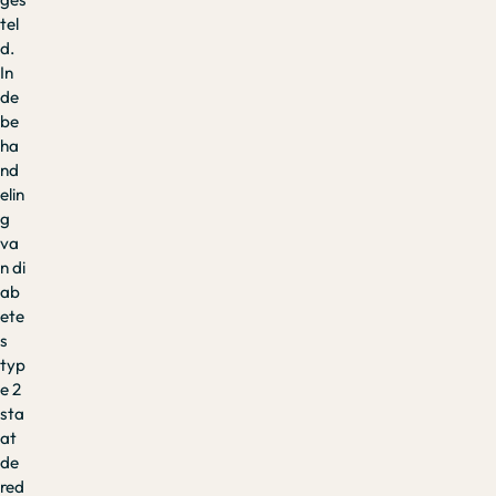
tel
d.
In
de
be
ha
nd
elin
g
va
n di
ab
ete
s
typ
e 2
sta
at
de
red