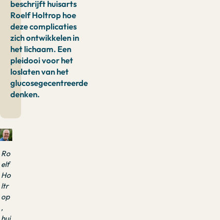
beschrijft huisarts
Roelf Holtrop hoe
deze complicaties
zich ontwikkelen in
het lichaam. Een
pleidooi voor het
loslaten van het
glucosegecentreerde
denken.
Ro
elf
Ho
ltr
op
,
hui