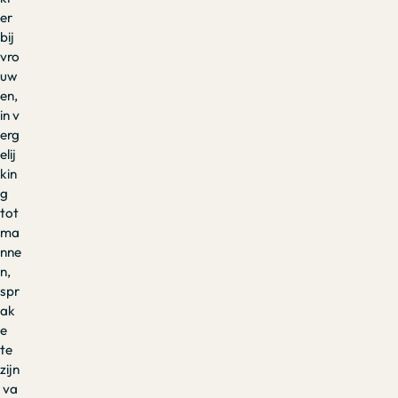
er
bij
vro
uw
en,
in v
erg
elij
kin
g
tot
ma
nne
n,
spr
ak
e
te
zijn
va