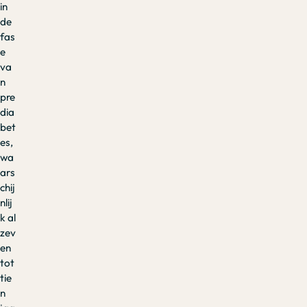
in
de
fas
e
va
n
pre
dia
bet
es,
wa
ars
chij
nlij
k al
zev
en
tot
tie
n