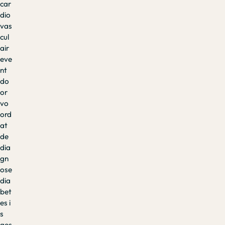
car
dio
vas
cul
air
eve
nt
do
or
vo
ord
at
de
dia
gn
ose
dia
bet
es i
s
ges