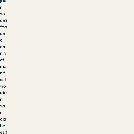
jaa
r
vo
ora
fga
an
d
aa
n h
et
ma
nif
est
wo
rde
n
va
n
dia
bet
es t