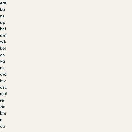
ere
ka
ns
op
het
ont
wik
kel
en
va
n c
ard
iov
asc
ulai
re
zie
kte
n
da