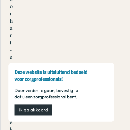
o
r
h
a
r
t
-
e
n
Deze website is uitsluitend bedoeld
v
voor zorgprofessionals!
a
Door verder te gaan, bevestigt u
a
dat u een zorgprofessional bent.
t
z
Ik ga akkoord
i
e
k