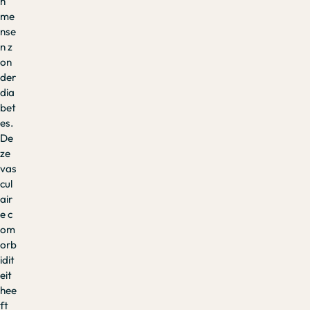
n
me
nse
n z
on
der
dia
bet
es.
De
ze
vas
cul
air
e c
om
orb
idit
eit
hee
ft