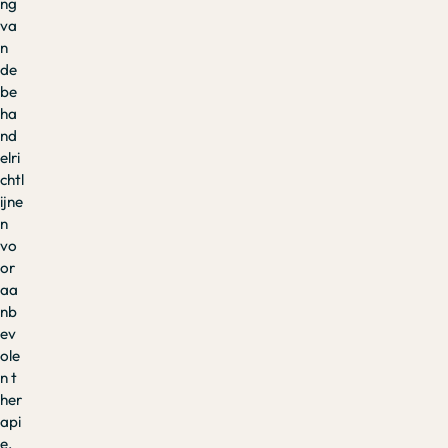
ng
va
n
de
be
ha
nd
elri
chtl
ijne
n
vo
or
aa
nb
ev
ole
n t
her
api
e.