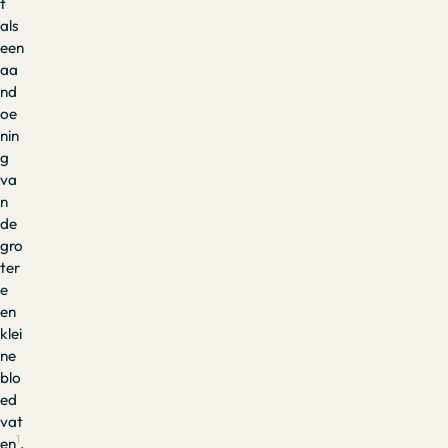
t
als
een
aa
nd
oe
nin
g
va
n
de
gro
ter
e
en
klei
ne
blo
ed
vat
1
en
.