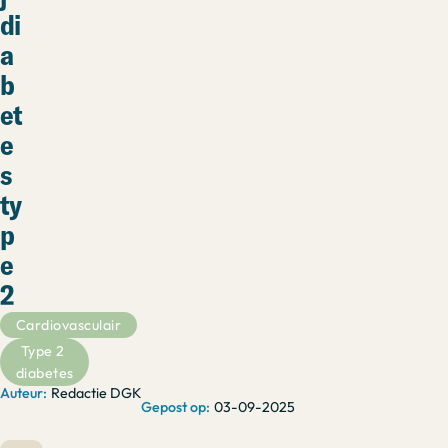
di
a
b
et
e
s
ty
p
e
2
Cardiovasculair
Type 2 
diabetes
Redactie DGK
03-09-2025