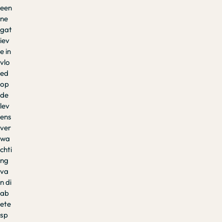
een
ne
gat
iev
e in
vlo
ed
op
de
lev
ens
ver
wa
chti
ng
va
n di
ab
ete
sp