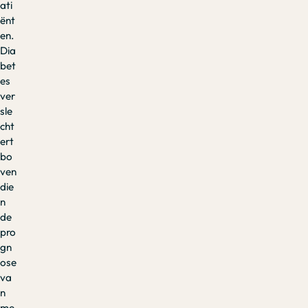
ati
ënt
en.
Dia
bet
es
ver
sle
cht
ert
bo
ven
die
n
de
pro
gn
ose
va
n
me