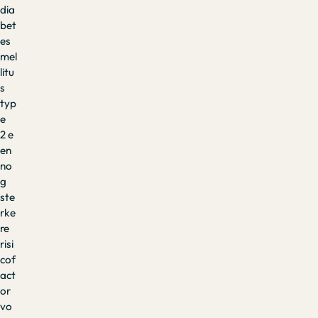
dia
bet
es
mel
litu
s
typ
e
2 e
en
no
g
ste
rke
re
risi
cof
act
or
vo