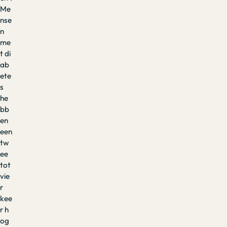
Me
nse
n
me
t di
ab
ete
s
he
bb
en
een
tw
ee
tot
vie
r
kee
r h
og