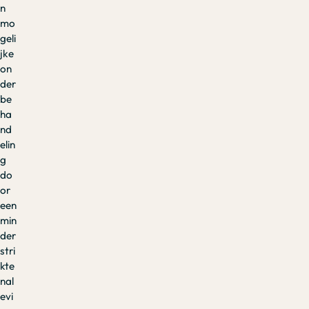
n
mo
geli
jke
on
der
be
ha
nd
elin
g
do
or
een
min
der
stri
kte
nal
evi