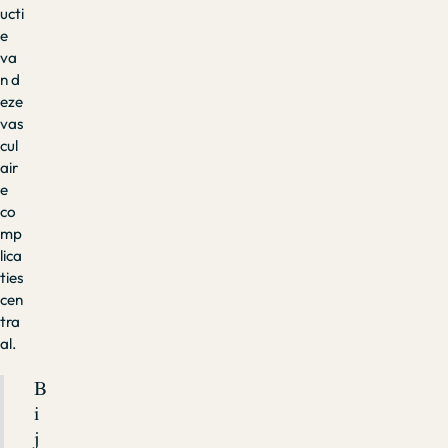
ucti
e
va
n d
eze
vas
cul
air
e
co
mp
lica
ties
cen
tra
al.
B
i
j