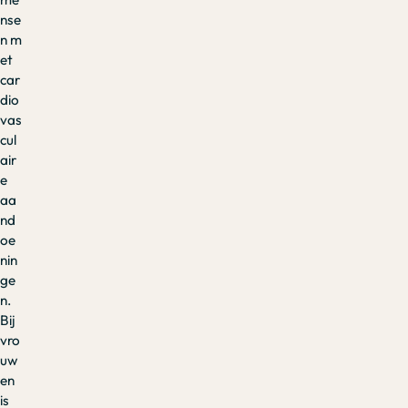
nse
n m
et
car
dio
vas
cul
air
e
aa
nd
oe
nin
ge
n.
Bij
vro
uw
en
is