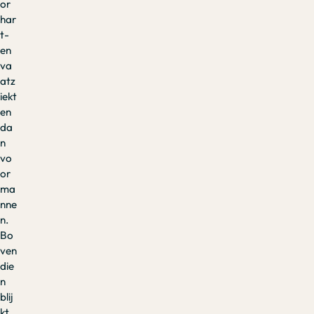
or
har
t-
en
va
atz
iekt
en
da
n
vo
or
ma
nne
n.
Bo
ven
die
n
blij
kt