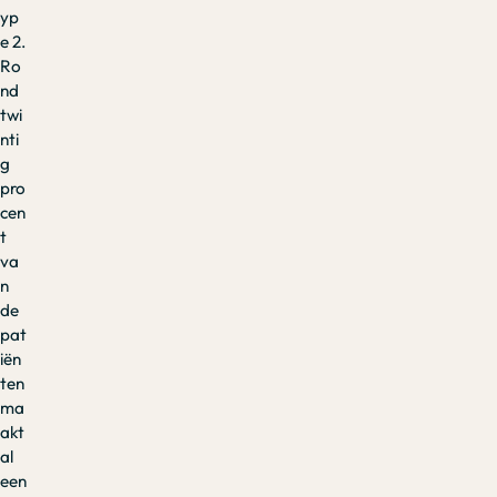
yp
e 2.
Ro
nd
twi
nti
g
pro
cen
t
va
n
de
pat
iën
ten
ma
akt
al
een