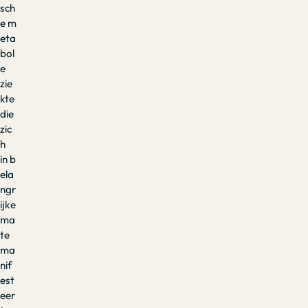
sch
e m
eta
bol
e
zie
kte
die
zic
h
in b
ela
ngr
ijke
ma
te
ma
nif
est
eer