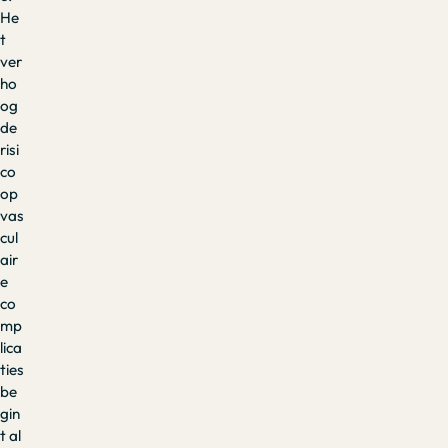
He
t
ver
ho
og
de
risi
co
op
vas
cul
air
e
co
mp
lica
ties
be
gin
t al