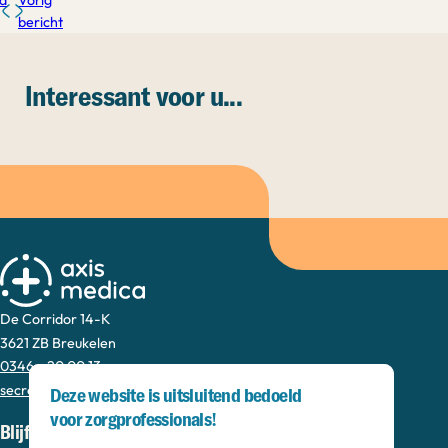
bericht
Interessant voor u...
De Corridor 14-K
3621 ZB Breukelen
0346 - 20 00 13
secretariaat@axismedica.nl
Deze website is uitsluitend bedoeld
voor zorgprofessionals!
Blijf op de hoogte via de maandelijkse nieuwsbrief