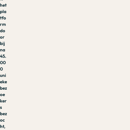
het
pla
tfo
rm
do
or
bij
na
45.
00
0
uni
eke
bez
oe
ker
s
bez
oc
ht,