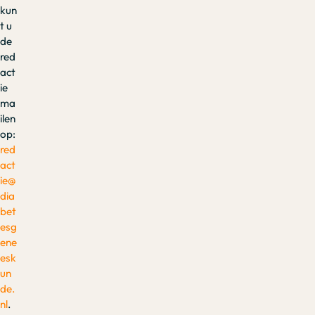
kun
t u
de
red
act
ie
ma
ilen
op:
red
act
ie@
dia
bet
esg
ene
esk
un
de.
nl
.