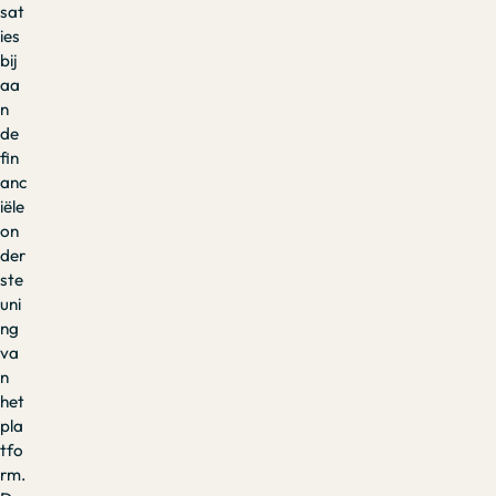
sat
ies
bij
aa
n
de
fin
anc
iële
on
der
ste
uni
ng
va
n
het
pla
tfo
rm.