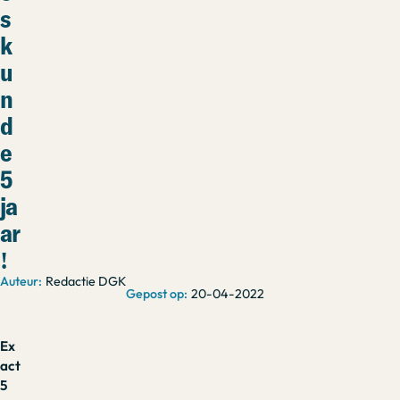
s
k
u
n
d
e
5
ja
ar
!
Redactie DGK
20-04-2022
Ex
act
5