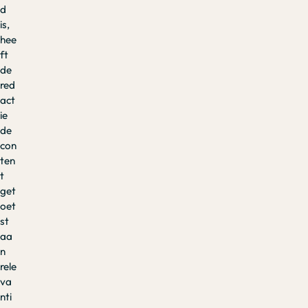
d
is,
hee
ft
de
red
act
ie
de
con
ten
t
get
oet
st
aa
n
rele
va
nti