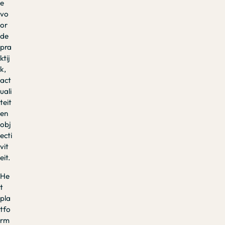
e
vo
or
de
pra
ktij
k,
act
uali
teit
en
obj
ecti
vit
eit.
He
t
pla
tfo
rm