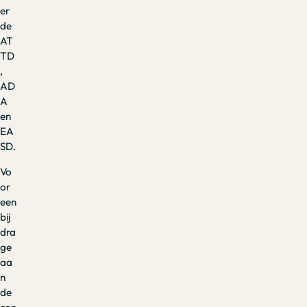
er
de
AT
TD
,
AD
A
en
EA
SD.
Vo
or
een
bij
dra
ge
aa
n
de