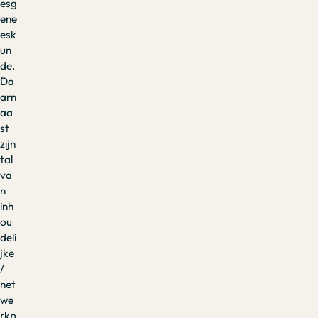
esg
ene
esk
un
de.
Da
arn
aa
st
zijn
tal
va
n
inh
ou
deli
jke
/
net
we
rkp