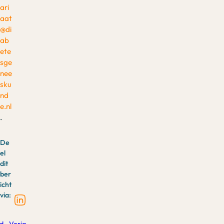
ari
aat
@di
ab
ete
sge
nee
sku
nd
e.nl
.
De
el
dit
ber
icht
via:
d
Vorig