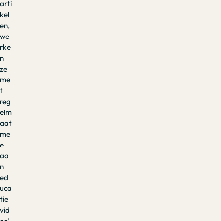
arti
kel
en,
we
rke
n
ze
me
t
reg
elm
aat
me
e
aa
n
ed
uca
tie
vid
eo’