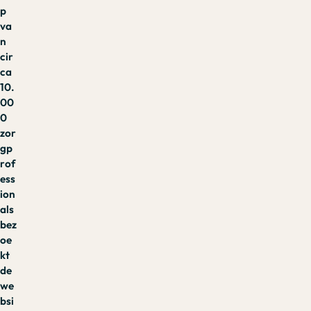
p
va
n
cir
ca
10.
00
0
zor
gp
rof
ess
ion
als
bez
oe
kt
de
we
bsi