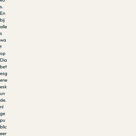
s.
En
bij
alle
s
wa
t
op
Dia
bet
esg
ene
esk
un
de.
nl
ge
pu
blic
eer