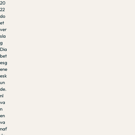
20
22
do
et
ver
sla
g
Dia
bet
esg
ene
esk
un
de.
nl
va
n
en
va
naf