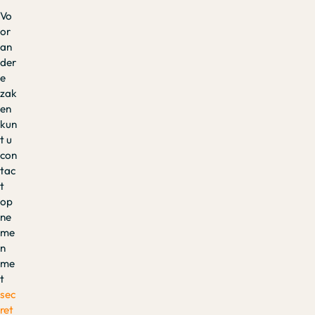
Vo
or
an
der
e
zak
en
kun
t u
con
tac
t
op
ne
me
n
me
t
sec
ret