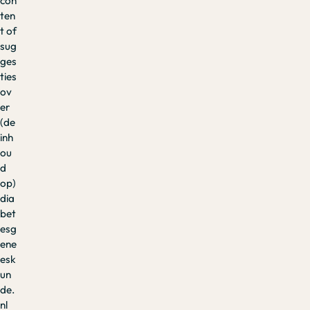
con
ten
t of
sug
ges
ties
ov
er
(de
inh
ou
d
op)
dia
bet
esg
ene
esk
un
de.
nl