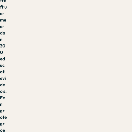
tre
ft u
er
me
er
da
n
30
0
ed
uc
ati
evi
de
o’s.
Ee
n
gr
ote
gr
oe