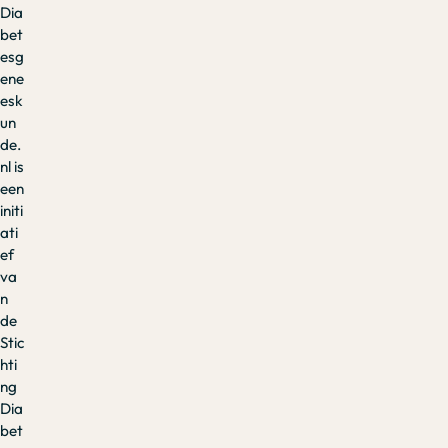
Dia
bet
esg
ene
esk
un
de.
nl is
een
initi
ati
ef
va
n
de
Stic
hti
ng
Dia
bet