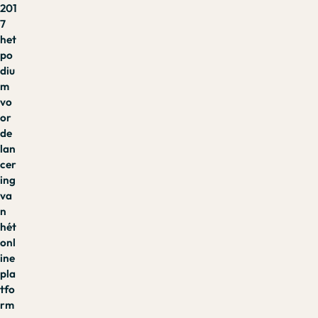
201
7
het
po
diu
m
vo
or
de
lan
cer
ing
va
n
hét
onl
ine
pla
tfo
rm