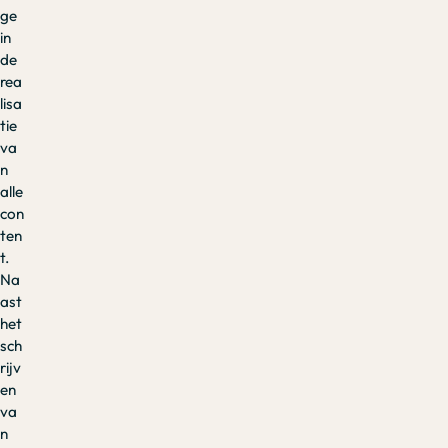
ge
in
de
rea
lisa
tie
va
n
alle
con
ten
t.
Na
ast
het
sch
rijv
en
va
n