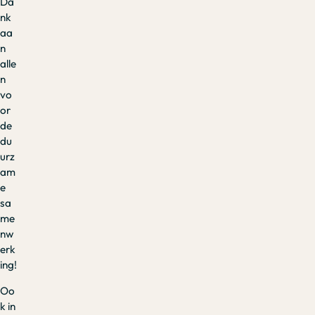
Da
nk
aa
n
alle
n
vo
or
de
du
urz
am
e
sa
me
nw
erk
ing!
Oo
k in