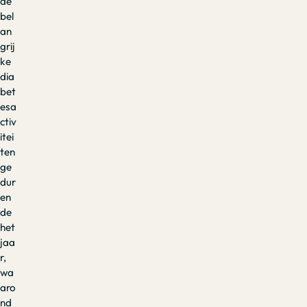
de
bel
an
grij
ke
dia
bet
esa
ctiv
itei
ten
ge
dur
en
de
het
jaa
r,
wa
aro
nd