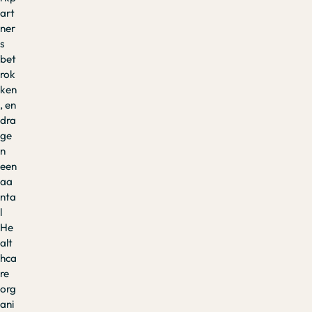
art
ner
s
bet
rok
ken
, en
dra
ge
n
een
aa
nta
l
He
alt
hca
re
org
ani