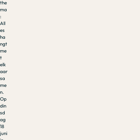
the
ma
:
All
es
ha
ngt
me
t
elk
aar
sa
me
n.
Op
din
sd
ag
18
juni