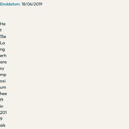
18/06/2019
He
t
15e
La
ng
erh
ans
sy
mp
osi
um
hee
ft
in
201
9
als