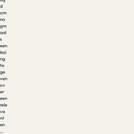
d
om
no
gm
aal
s
een
lezi
ng
te
ge
ven
ov
er
een
rele
va
nt
en
…