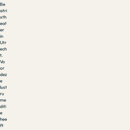
Be
atri
xth
eat
er
in
Utr
ech
t.
Vo
or
dez
e
lust
ru
me
diti
e
hee
ft