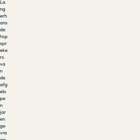
La
ng
erh
ans
de
top
spr
eke
rs
va
n
de
afg
elo
pe
n
jar
en
ge
vra
ag