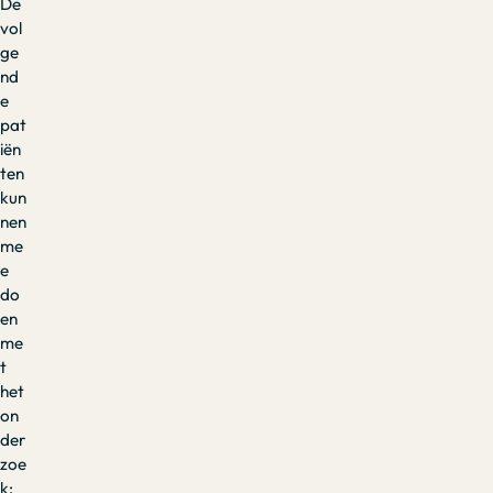
De
vol
ge
nd
e
pat
iën
ten
kun
nen
me
e
do
en
me
t
het
on
der
zoe
k: