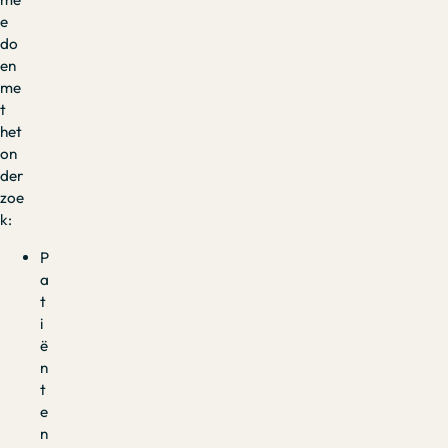
e
do
en
me
t
het
on
der
zoe
k:
P
a
t
i
ë
n
t
e
n