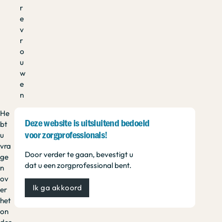
r
e
v
r
o
u
w
e
n
He
Deze website is uitsluitend bedoeld
bt
u
voor zorgprofessionals!
vra
Door verder te gaan, bevestigt u
ge
dat u een zorgprofessional bent.
n
ov
Ik ga akkoord
er
het
on