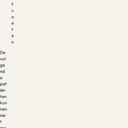
f
v
o
e
t
e
n
De
vol
ge
nd
e
pat
iën
ten
kun
nen
nie
t
me