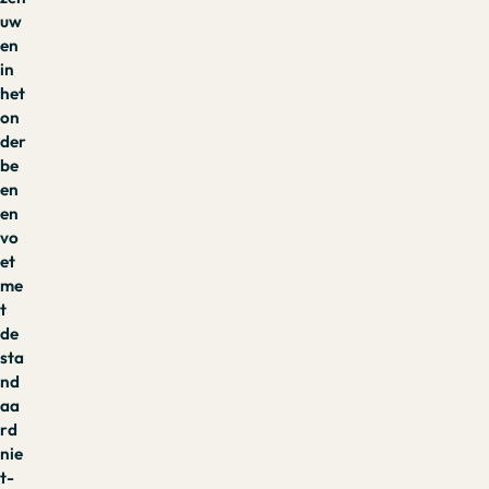
uw
en
in
het
on
der
be
en
en
vo
et
me
t
de
sta
nd
aa
rd
nie
t-