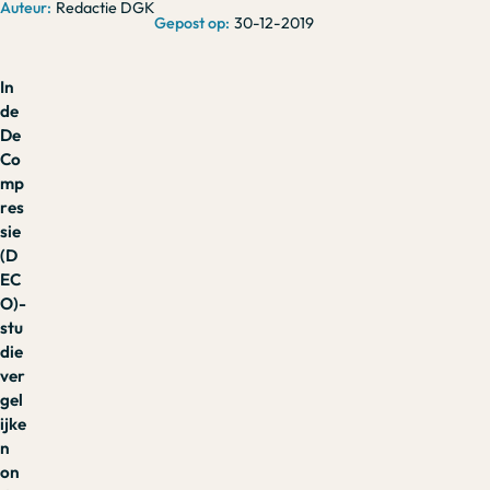
Redactie DGK
30-12-2019
In
de
De
Co
mp
res
sie
(D
EC
O)-
stu
die
ver
gel
ijke
n
on