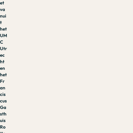
et
va
nui
t
het
UM
C
Utr
ec
ht
en
het
Fr
an
cis
cus
Ga
sth
uis
Ro