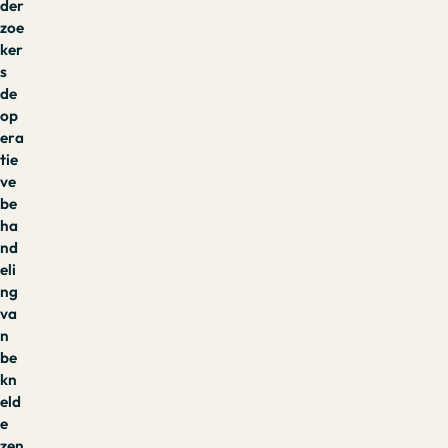
der
zoe
ker
s
de
op
era
tie
ve
be
ha
nd
eli
ng
va
n
be
kn
eld
e
zen