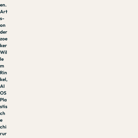
en.
Art
s-
on
der
zoe
ker
Wil
le
m
Rin
kel,
AI
OS
Pla
stis
ch
e
chi
rur