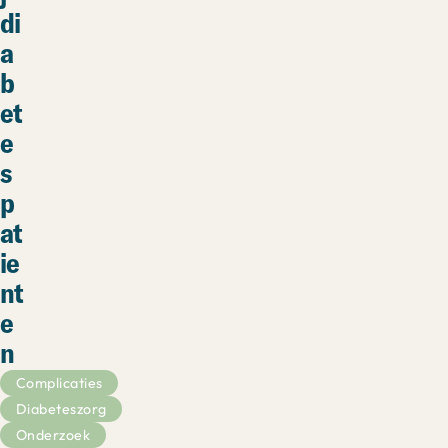
di
a
b
et
e
s
p
at
ie
nt
e
n
Complicaties
Diabeteszorg
Onderzoek