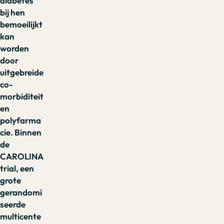
diabetes
bij hen
bemoeilijkt
kan
worden
door
uitgebreide
co-
morbiditeit
en
polyfarma
cie. Binnen
de
CAROLINA
trial, een
grote
gerandomi
seerde
multicente