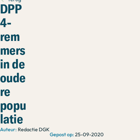
DPP
4-
rem
mers
in de
oude
re
popu
latie
Redactie DGK
25-09-2020