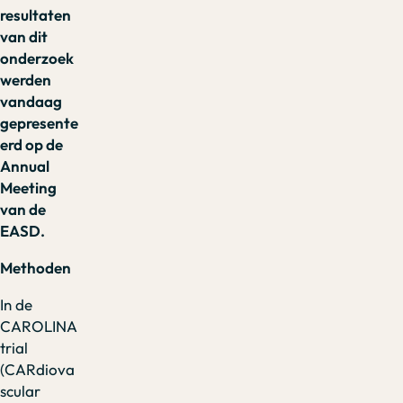
resultaten
van dit
onderzoek
werden
vandaag
gepresente
erd op de
Annual
Meeting
van de
EASD.
Methoden
In de
CAROLINA
trial
(CARdiova
scular