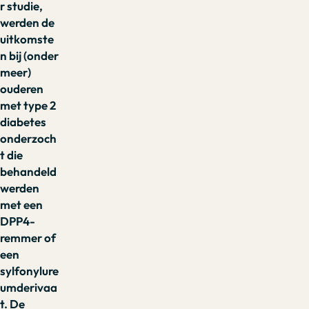
r studie,
werden de
uitkomste
n bij (onder
meer)
ouderen
met type 2
diabetes
onderzoch
t die
behandeld
werden
met een
DPP4-
remmer of
een
sylfonylure
umderivaa
t. De