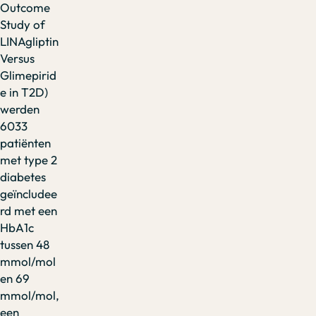
Outcome
Study of
LINAgliptin
Versus
Glimepirid
e in T2D)
werden
6033
patiënten
met type 2
diabetes
geïncludee
rd met een
HbA1c
tussen 48
mmol/mol
en 69
mmol/mol,
een