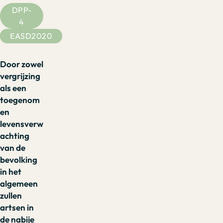
DPP-
4
EASD2020
Door zowel
vergrijzing
als een
toegenom
en
levensverw
achting
van de
bevolking
in het
algemeen
zullen
artsen in
de nabije