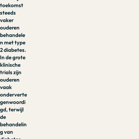
toekomst
steeds
vaker
ouderen
behandele
n met type
2 diabetes.
In de grote
klinische
trials zijn
ouderen
vaak
onderverte
genwoordi
gd, terwijl
de
behandelin
g van