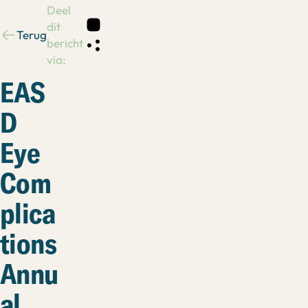
Deel
dit
Terug
bericht
via:
EAS
D
Eye
Com
plica
tions
Annu
al