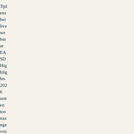
Tijd
ens
het
live
we
bin
ar
EA
SD
Hig
hlig
hts
202
6
zett
en
too
naa
nge
ven