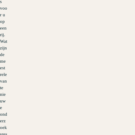
s
voo
r u
op
een
rij.
Wat
zijn
de
me
est
rele
van
te
nie
uw
e
ond
erz
oek
sres