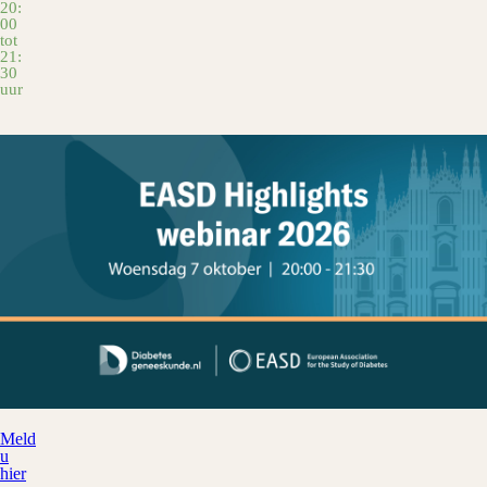
20:
00
tot
21:
30
uur
Meld
u
hier