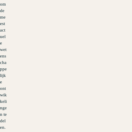
om
de
me
est
act
uel
e
wet
ens
cha
ppe
lijk
e
ont
wik
keli
nge
n te
del
en.