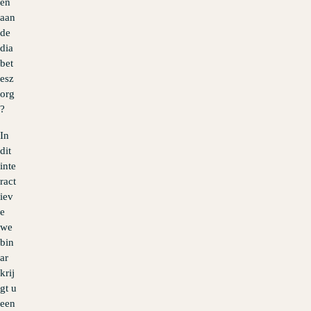
en
aan
de
dia
bet
esz
org
?
In
dit
inte
ract
iev
e
we
bin
ar
krij
gt u
een