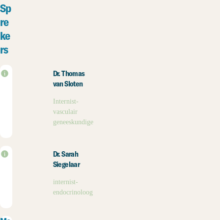
Sp
re
ke
rs
Dr. Thomas
van Sloten
Internist-
vasculair
geneeskundige
Dr. Sarah
Siegelaar
internist-
endocrinoloog