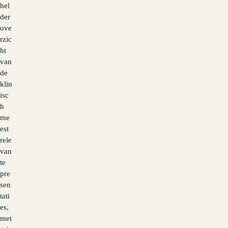
hel
der
ove
rzic
ht
van
de
klin
isc
h
me
est
rele
van
te
pre
sen
tati
es,
met