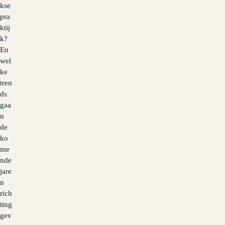
kse
pra
ktij
k?
En
wel
ke
tren
ds
gaa
n
de
ko
me
nde
jare
n
rich
ting
gev