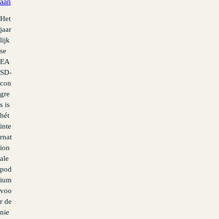
aan
Het
jaar
lijk
se
EA
SD-
con
gre
s is
hét
inte
rnat
ion
ale
pod
ium
voo
r de
nie