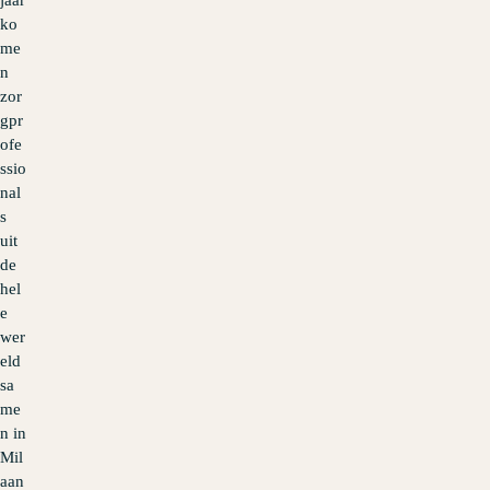
ko
me
n
zor
gpr
ofe
ssio
nal
s
uit
de
hel
e
wer
eld
sa
me
n in
Mil
aan