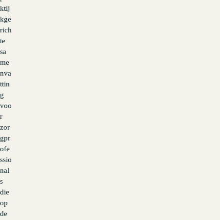
ktij
kge
rich
te
sa
me
nva
ttin
g
voo
r
zor
gpr
ofe
ssio
nal
s
die
op
de