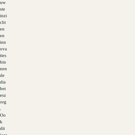
uw
ste
inzi
cht
en
en
inn
ova
ties
bin
nen
de
dia
bet
esz
org
.
Oo
k
dit
jaar