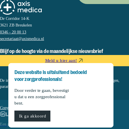
n
en
dia
De Corridor 14-K
bet
3621 ZB Breukelen
esv
0346 - 20 00 13
erpl
secretariaat@axismedica.nl
eeg
kun
Blijf op de hoogte via de maandelijkse nieuwsbrief
dig
Meld u hier aan!
en.
Deze website is uitsluitend bedoeld
Acc
redi
voor zorgprofessionals!
De informatie op deze sectie is bedoeld voor (diabetes)verpleegkundigen,
tati
paramedici en praktijkondersteuners.
e
Door verder te gaan, bevestigt
u dat u een zorgprofessional
In
bent.
aan
Copyright © 2026, Axis Medica
vra
Linkedin
Ik ga akkoord
ag
MEDonline
Een productie van
bij: