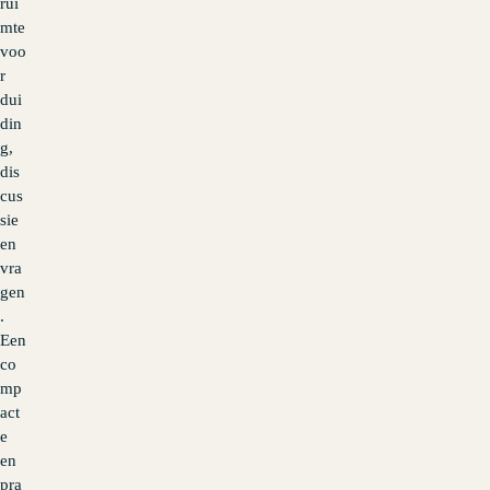
rui
mte
voo
r
dui
din
g,
dis
cus
sie
en
vra
gen
.
Een
co
mp
act
e
en
pra