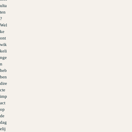
ulta
ten
?
Wel
ke
ont
wik
keli
nge
n
heb
ben
dire
cte
imp
act
op
de
dag
elij