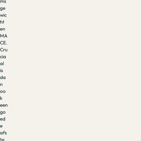
ms
ge
wic
ht
en
MA
CE.
Cru
cia
al
is
da
n
oo
k
een
go
ed
e
afs
te