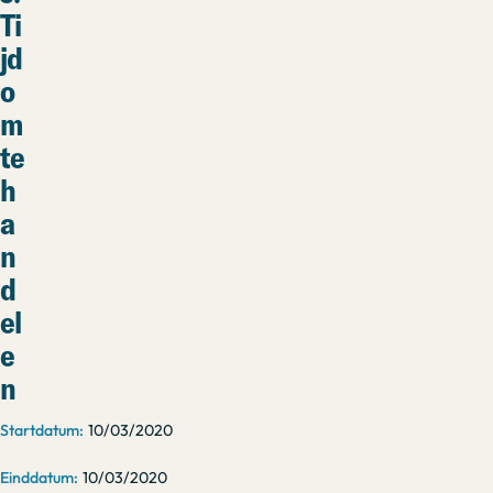
Ti
jd
o
m
te
h
a
n
d
el
e
n
10/03/2020
10/03/2020