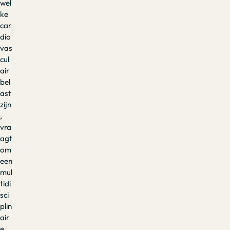
wel
ke
car
dio
vas
cul
air
bel
ast
zijn
,
vra
agt
om
een
mul
tidi
sci
plin
air
e