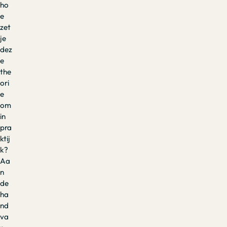
ho
e
zet
je
dez
e
the
ori
e
om
in
pra
ktij
k?
Aa
n
de
ha
nd
va