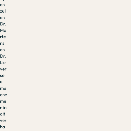
en
zull
en
Dr.
Ma
rte
ns
en
Dr.
Lie
ver
se
u
me
ene
me
n in
dit
ver
ha