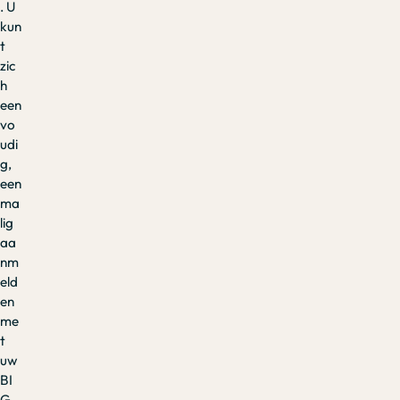
. U
kun
t
zic
h
een
vo
udi
g,
een
ma
lig
aa
nm
eld
en
me
t
uw
BI
G-