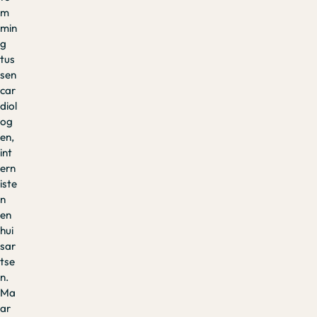
m
min
g
tus
sen
car
diol
og
en,
int
ern
iste
n
en
hui
sar
tse
n.
Ma
ar