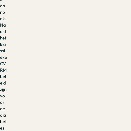
aa
np
ak.
Na
ast
het
kla
ssi
eke
CV
RM
bel
eid
zijn
vo
or
de
dia
bet
es