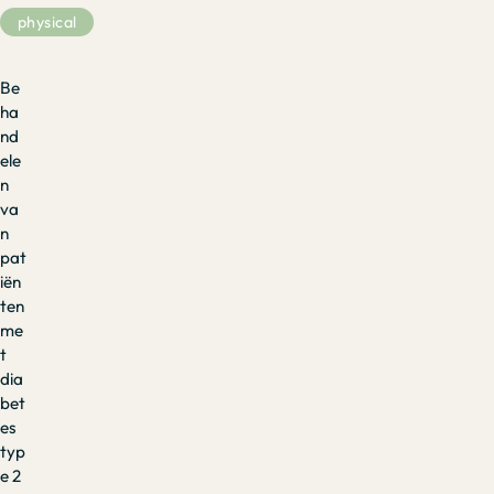
physical
Be
ha
nd
ele
n
va
n
pat
iën
ten
me
t
dia
bet
es
typ
e 2