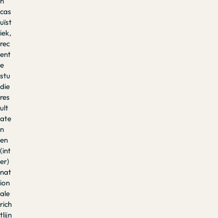
n
cas
uïst
iek,
rec
ent
e
stu
die
res
ult
ate
n
en
(int
er)
nat
ion
ale
rich
tlijn