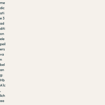
me
dic
ati
e 3
ad
diti
on
ele
peil
ers
va
n
bel
an
g:
Hb
A1c
,
lich
aa