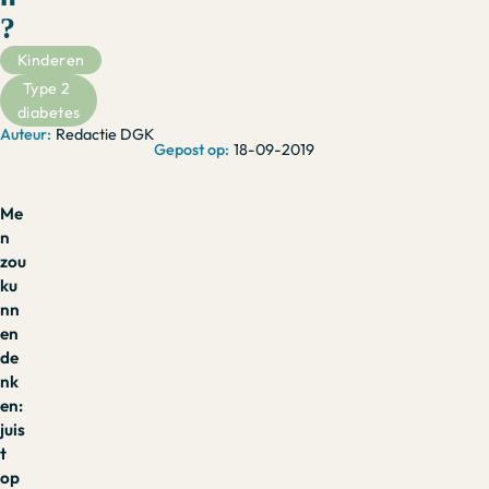
?
Kinderen
Type 2 
diabetes
Redactie DGK
18-09-2019
Me
n
zou
ku
nn
en
de
nk
en:
juis
t
op