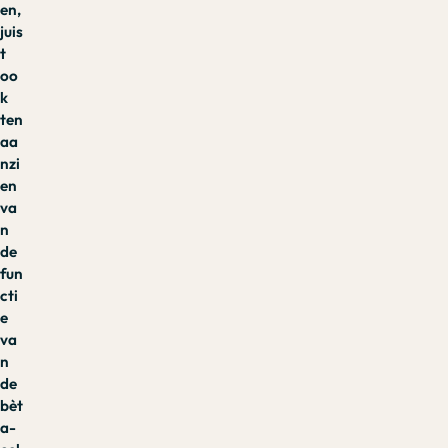
en,
juis
t
oo
k
ten
aa
nzi
en
va
n
de
fun
cti
e
va
n
de
bèt
a-