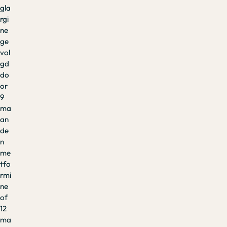
gla
rgi
ne
ge
vol
gd
do
or
9
ma
an
de
n
me
tfo
rmi
ne
of
12
ma