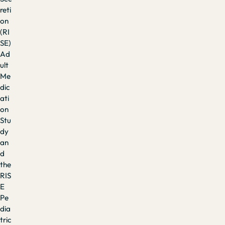
reti
on
(RI
SE)
Ad
ult
Me
dic
ati
on
Stu
dy
an
d
the
RIS
E
Pe
dia
tric