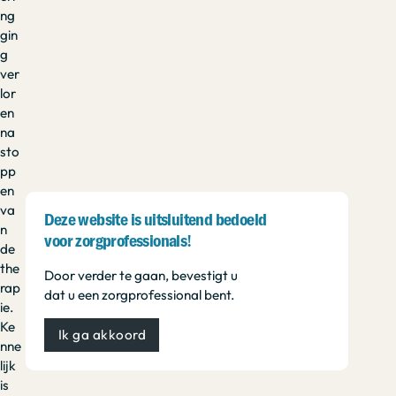
ng
gin
g
ver
lor
en
na
sto
pp
en
va
Deze website is uitsluitend bedoeld
n
voor zorgprofessionals!
de
the
Door verder te gaan, bevestigt u
rap
dat u een zorgprofessional bent.
ie.
Ke
Ik ga akkoord
nne
lijk
is