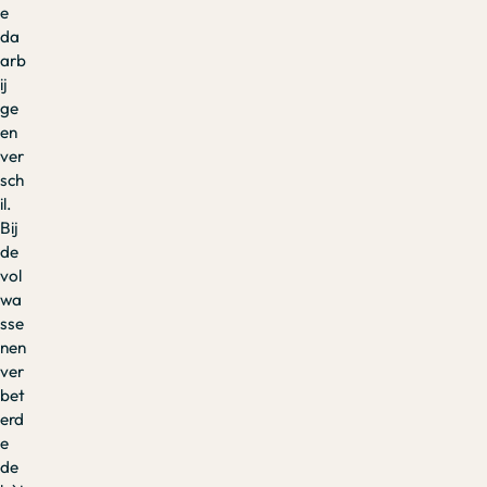
e
da
arb
ij
ge
en
ver
sch
il.
Bij
de
vol
wa
sse
nen
ver
bet
erd
e
de