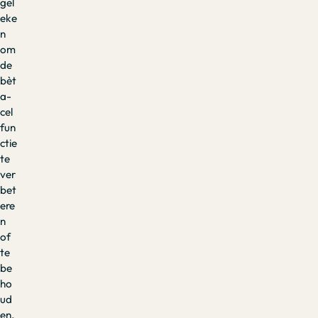
gel
eke
n
om
de
bèt
a-
cel
fun
ctie
te
ver
bet
ere
n
of
te
be
ho
ud
en.