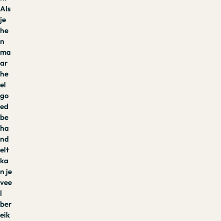
Als
je
he
n
ma
ar
he
el
go
ed
be
ha
nd
elt
ka
n je
vee
l
ber
eik