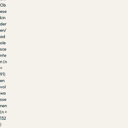
Ob
ese
kin
der
en/
ad
ole
sce
nte
n (n
=
91)
en
vol
wa
sse
nen
(n =
132
)