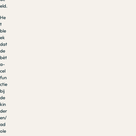
eld.
He
t
ble
ek
dat
de
bèt
a-
cel
fun
ctie
bij
de
kin
der
en/
ad
ole