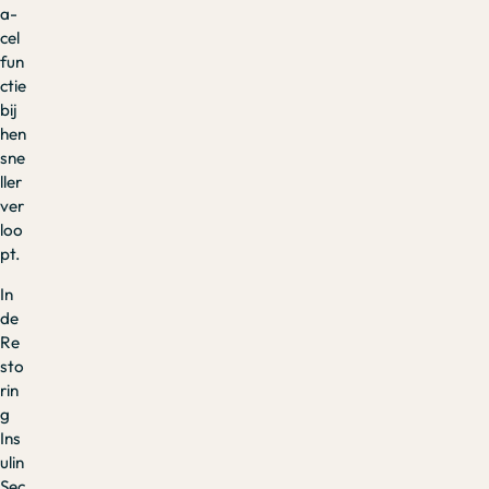
a-
cel
fun
ctie
bij
hen
sne
ller
ver
loo
pt.
In
de
Re
sto
rin
g
Ins
ulin
Sec