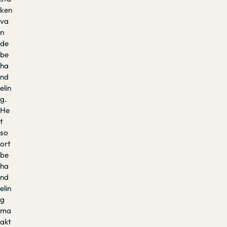
ken
va
n
de
be
ha
nd
elin
g.
He
t
so
ort
be
ha
nd
elin
g
ma
akt