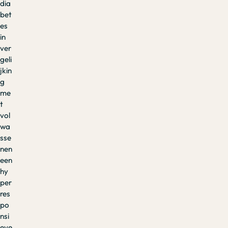
dia
bet
es
in
ver
geli
jkin
g
me
t
vol
wa
sse
nen
een
hy
per
res
po
nsi
eve