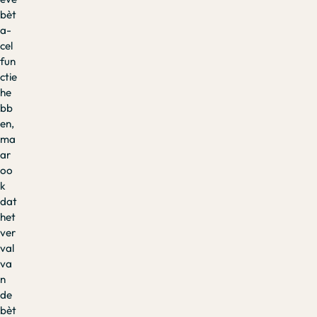
bèt
a-
cel
fun
ctie
he
bb
en,
ma
ar
oo
k
dat
het
ver
val
va
n
de
bèt