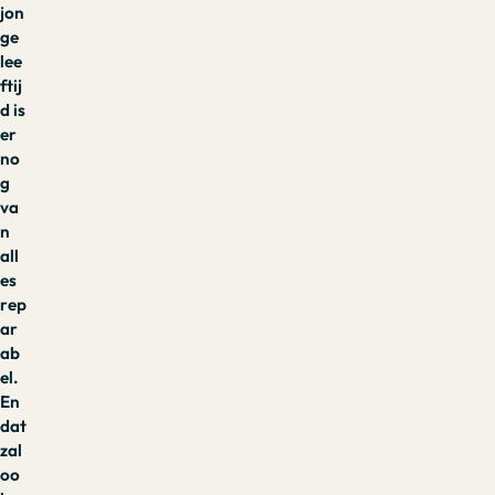
jon
ge
lee
ftij
d is
er
no
g
va
n
all
es
rep
ar
ab
el.
En
dat
zal
oo