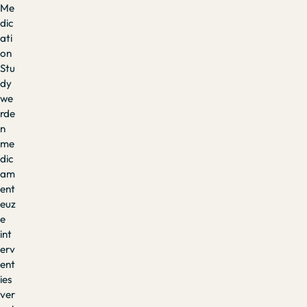
Me
dic
ati
on
Stu
dy
we
rde
n
me
dic
am
ent
euz
e
int
erv
ent
ies
ver