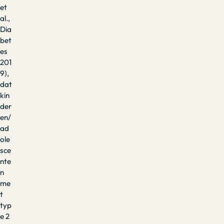
et
al.,
Dia
bet
es
201
9),
dat
kin
der
en/
ad
ole
sce
nte
n
me
t
typ
e 2