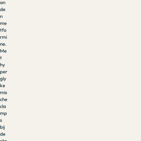
an
de
n
me
tfo
rmi
ne.
Me
t
hy
per
gly
ke
mis
che
cla
mp
s
bij
de
sta