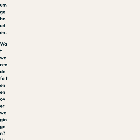
um
ge
ho
ud
en.
Wa
t
wa
ren
de
feit
en
en
ov
er
we
gin
ge
n?