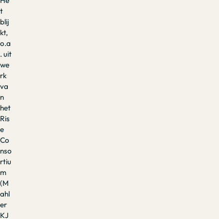
He
t
blij
kt,
o.a
. uit
we
rk
va
n
het
Ris
e
Co
nso
rtiu
m
(M
ahl
er
KJ