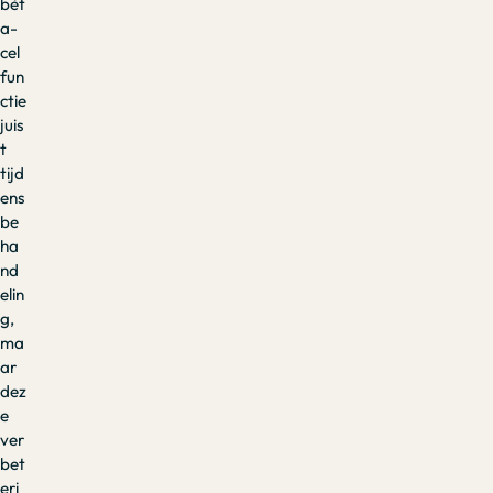
bèt
a-
cel
fun
ctie
juis
t
tijd
ens
be
ha
nd
elin
g,
ma
ar
dez
e
ver
bet
eri