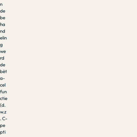
n
de
be
ha
nd
elin
g
we
rd
de
bèt
a-
cel
fun
ctie
(d.
w.z
. C-
pe
pti