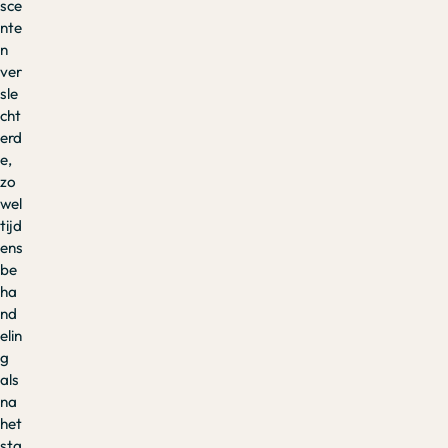
sce
nte
n
ver
sle
cht
erd
e,
zo
wel
tijd
ens
be
ha
nd
elin
g
als
na
het
sta