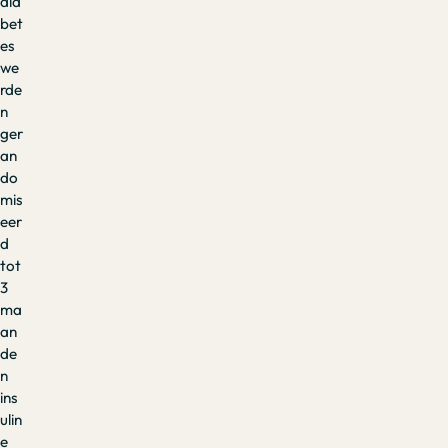
dia
bet
es
we
rde
n
ger
an
do
mis
eer
d
tot
3
ma
an
de
n
ins
ulin
e