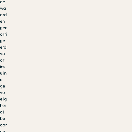
de
wa
ard
en
gec
orri
ge
erd
vo
or
ins
ulin
e
ge
vo
elig
hei
d)
be
oor
de