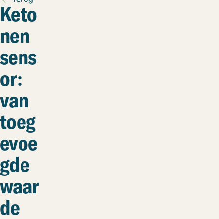
Keto
nen
sens
or:
van
toeg
evoe
gde
waar
de