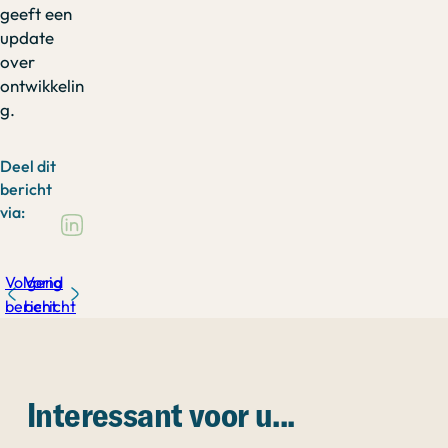
geeft een
update
over
ontwikkelin
g.
Deel dit
bericht
via:
Volgend
Vorig
bericht
bericht
Interessant voor u...