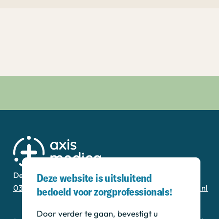
De Corridor 14-K
3621 ZB Breukelen
Deze website is uitsluitend
0346 - 20 00 13
secretariaat@axismedica.nl
bedoeld voor zorgprofessionals!
Door verder te gaan, bevestigt u