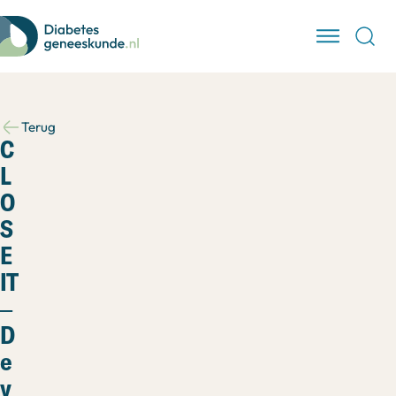
Terug
C
L
O
S
E
IT
–
D
e
v