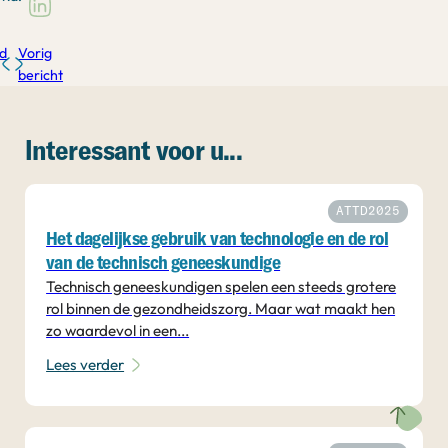
d
Vorig
bericht
Interessant voor u...
ATTD2025
Het dagelijkse gebruik van technologie en de rol
van de technisch geneeskundige
Technisch geneeskundigen spelen een steeds grotere
rol binnen de gezondheidszorg. Maar wat maakt hen
zo waardevol in een...
Lees verder