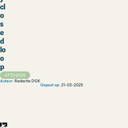
cl
o
s
e
d
lo
o
p
ATTD2025
Redactie DGK
21-03-2025