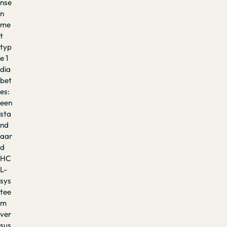
nse
n
me
t
typ
e 1
dia
bet
es:
een
sta
nd
aar
d
HC
L-
sys
tee
m
ver
sus