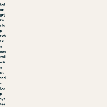
bel
an
grij
ke
sta
p
rich
tin
g
een
voll
edi
g
clo
sed
-
loo
p
sys
tee