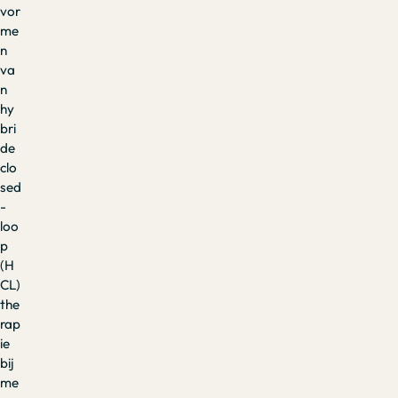
vor
me
n
va
n
hy
bri
de
clo
sed
-
loo
p
(H
CL)
the
rap
ie
bij
me