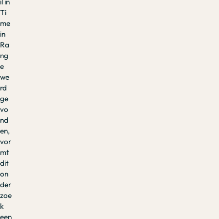
il in
Ti
me
in
Ra
ng
e
we
rd
ge
vo
nd
en,
vor
mt
dit
on
der
zoe
k
een