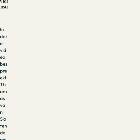
In
dez
e
vid
eo
bes
pre
ekt
Th
om
as
va
n
Slo
ten
de
res