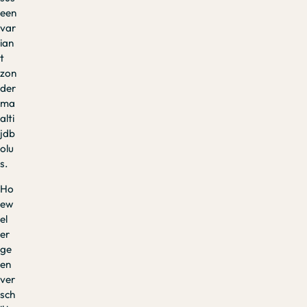
een
var
ian
t
zon
der
ma
alti
jdb
olu
s.
Ho
ew
el
er
ge
en
ver
sch