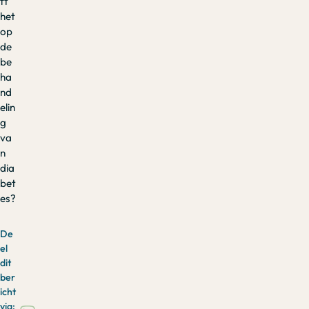
ft
het
op
de
be
ha
nd
elin
g
va
n
dia
bet
es?
De
el
dit
ber
icht
via: