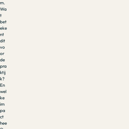
m.
Wa
t
bet
eke
nt
dit
vo
or
de
pra
ktij
k?
En
wel
ke
im
pa
ct
hee