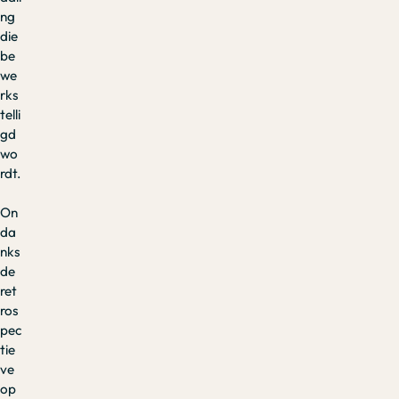
ng
die
be
we
rks
telli
gd
wo
rdt.
On
da
nks
de
ret
ros
pec
tie
ve
op