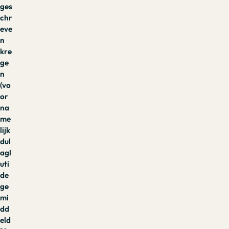
ges
chr
eve
n
kre
ge
n
(vo
or
na
me
lijk
dul
agl
uti
de
ge
mi
dd
eld