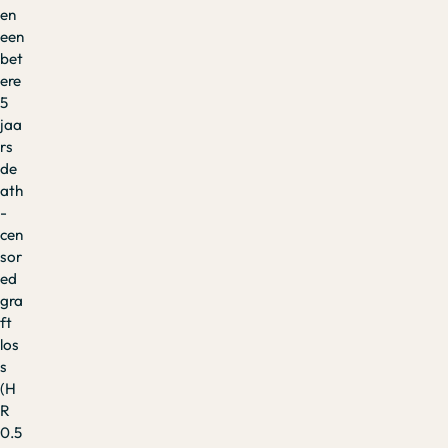
en
een
bet
ere
5
jaa
rs
de
ath
-
cen
sor
ed
gra
ft
los
s
(H
R
0.5