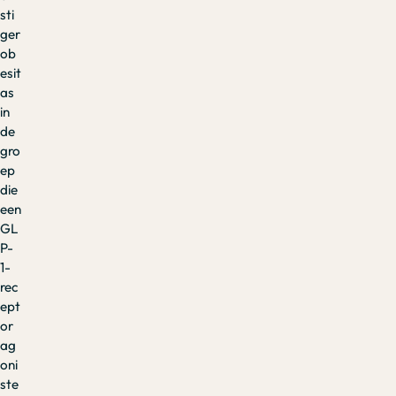
sti
ger
ob
esit
as
in
de
gro
ep
die
een
GL
P-
1-
rec
ept
or
ag
oni
ste