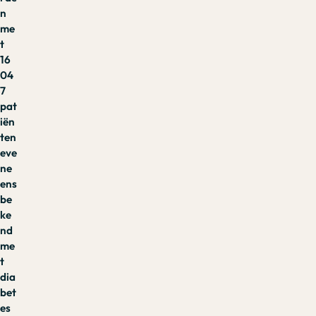
n
me
t
16
04
7
pat
iën
ten
eve
ne
ens
be
ke
nd
me
t
dia
bet
es