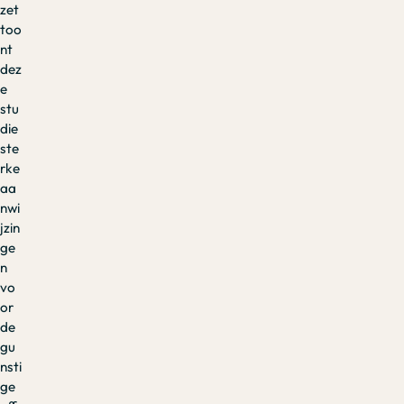
zet
too
nt
dez
e
stu
die
ste
rke
aa
nwi
jzin
ge
n
vo
or
de
gu
nsti
ge