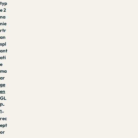
typ
e 2
na
nie
rtr
an
spl
ant
ati
e
ma
ar
ge
en
GL
P-
1-
rec
ept
or