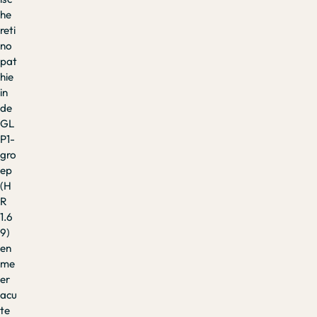
he
reti
no
pat
hie
in
de
GL
P1-
gro
ep
(H
R
1.6
9)
en
me
er
acu
te