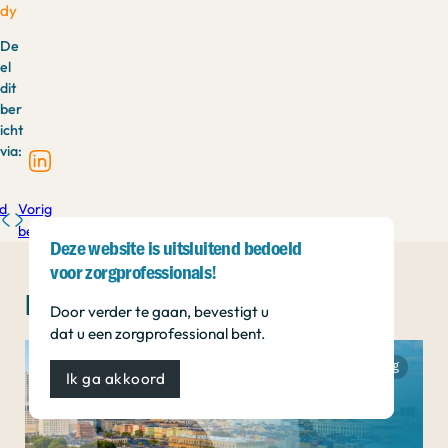
dy
De
el
dit
ber
icht
via:
d
Vorig
bericht
Deze website is uitsluitend bedoeld
voor zorgprofessionals!
Interessant voor u...
Door verder te gaan, bevestigt u
dat u een zorgprofessional bent.
Congresverslag
Ik ga akkoord