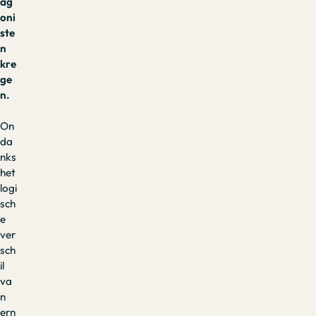
ag
oni
ste
n
kre
ge
n.
On
da
nks
het
logi
sch
e
ver
sch
il
va
n
ern