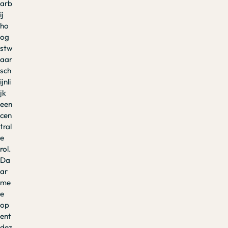
arb
ij
ho
og
stw
aar
sch
ijnli
jk
een
cen
tral
e
rol.
Da
ar
me
e
op
ent
dez