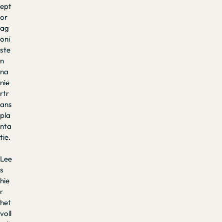
ept
or
ag
oni
ste
n
na
nie
rtr
ans
pla
nta
tie.
Lee
s
hie
r
het
voll