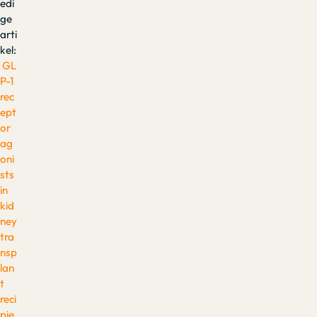
edi
ge
arti
kel:
GL
P-1
rec
ept
or
ag
oni
sts
in
kid
ney
tra
nsp
lan
t
reci
pie