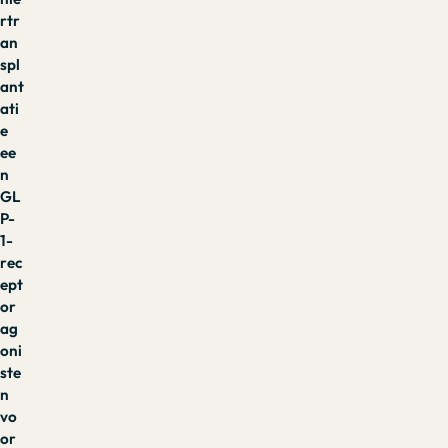
rtr
an
spl
ant
ati
e
ee
n
GL
P-
1-
rec
ept
or
ag
oni
ste
n
vo
or