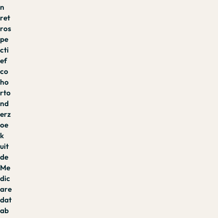
n
ret
ros
pe
cti
ef
co
ho
rto
nd
erz
oe
k
uit
de
Me
dic
are
dat
ab