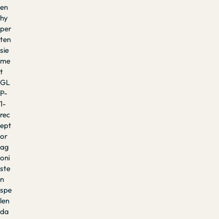
en
hy
per
ten
sie
me
t
GL
P-
1-
rec
ept
or
ag
oni
ste
n
spe
len
da