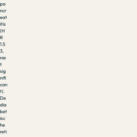
pa
ncr
eat
itis
(H
R
1.5
3,
nie
t
sig
nifi
can
t).
De
dia
bet
isc
he
reti