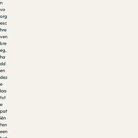
n
vo
org
esc
hre
ven
kre
eg,
ha
dd
en
dez
e
laa
tst
e
pat
iën
ten
een