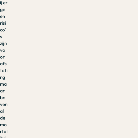
ij er
ge
en
risi
co’
s
zijn
vo
or
afs
toti
ng
ma
ar
bo
ven
al
de
mo
rtal