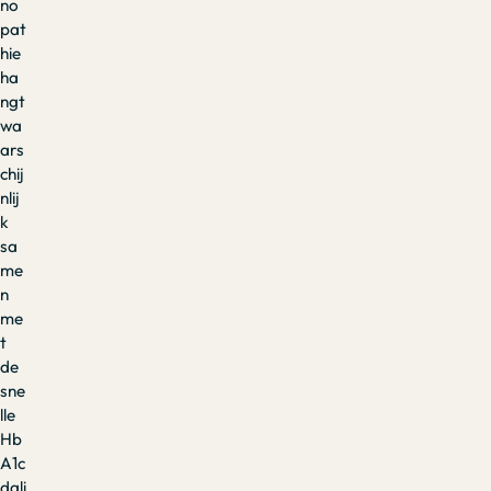
no
pat
hie
ha
ngt
wa
ars
chij
nlij
k
sa
me
n
me
t
de
sne
lle
Hb
A1c
dali