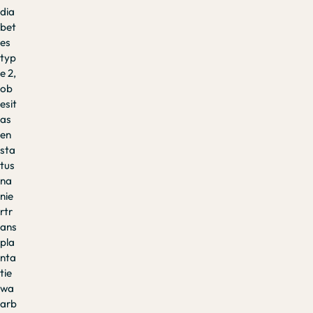
dia
bet
es
typ
e 2,
ob
esit
as
en
sta
tus
na
nie
rtr
ans
pla
nta
tie
wa
arb