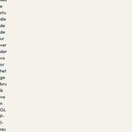
e
stu
die
de
de
ur
ver
der
vo
or
het
ge
bru
ik
va
n
GL
P-
1-
rec