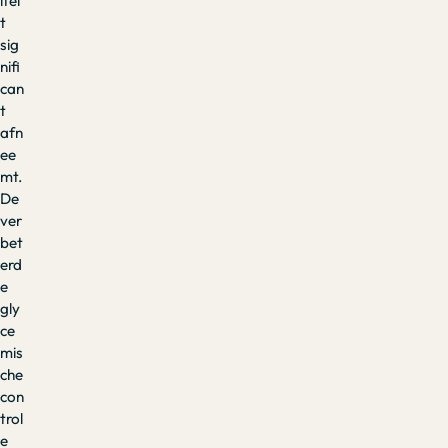
itei
t
sig
nifi
can
t
afn
ee
mt.
De
ver
bet
erd
e
gly
ce
mis
che
con
trol
e