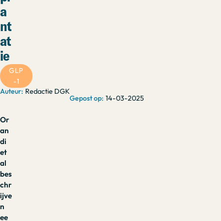
a
nt
at
ie
GLP
-1
Redactie DGK
14-03-2025
Or
an
di
et
al
bes
chr
ijve
n
ee