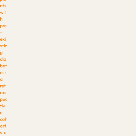
nts
wit
h
pre
-
exi
stin
g
dia
bet
es:
a
ret
ros
pec
tiv
e
coh
ort
stu