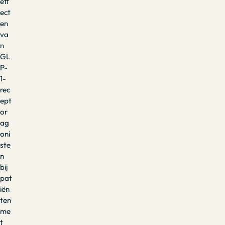
eff
ect
en
va
n
GL
P-
1-
rec
ept
or
ag
oni
ste
n
bij
pat
iën
ten
me
t