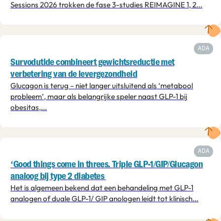
Sessions 2026 trokken de fase 3-studies REIMAGINE 1, 2...
ADA
Survodutide combineert gewichtsreductie met
verbetering van de levergezondheid
Glucagon is terug – niet langer uitsluitend als ‘metabool
probleem’, maar als belangrijke speler naast GLP-1 bij
obesitas,...
ADA
‘Good things come in threes. Triple GLP-1/GIP/Glucagon
analoog bij type 2 diabetes
Het is algemeen bekend dat een behandeling met GLP-1
analogen of duale GLP-1/ GIP anologen leidt tot klinisch...