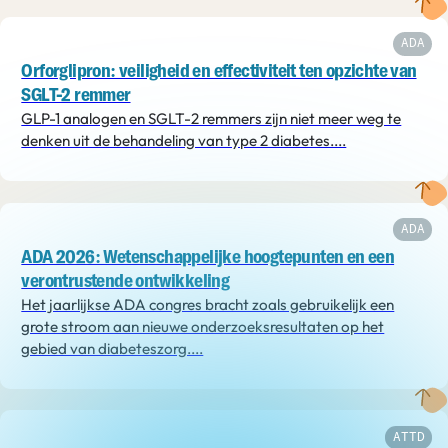
ADA
Orforglipron: veiligheid en effectiviteit ten opzichte van
SGLT-2 remmer
GLP-1 analogen en SGLT-2 remmers zijn niet meer weg te
denken uit de behandeling van type 2 diabetes....
ADA
ADA 2026: Wetenschappelijke hoogtepunten én een
verontrustende ontwikkeling
Het jaarlijkse ADA congres bracht zoals gebruikelijk een
grote stroom aan nieuwe onderzoeksresultaten op het
gebied van diabeteszorg....
ATTD