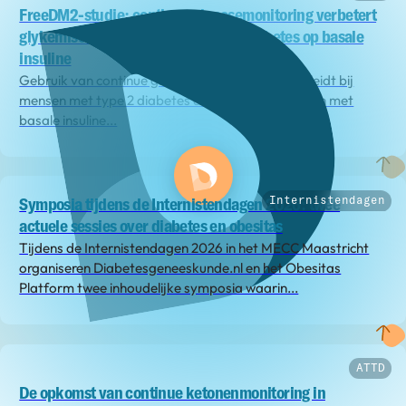
FreeDM2-studie: continue glucosemonitoring verbetert
glykemische uitkomsten bij type 2 diabetes op basale
insuline
Gebruik van continue glucosemonitoring (CGM) leidt bij
mensen met type 2 diabetes die behandeld worden met
basale insuline...
Internistendagen
Symposia tijdens de Internistendagen 2026: twee
actuele sessies over diabetes en obesitas
Tijdens de Internistendagen 2026 in het MECC Maastricht
organiseren Diabetesgeneeskunde.nl en het Obesitas
Platform twee inhoudelijke symposia waarin...
ATTD
De opkomst van continue ketonenmonitoring in