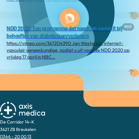
NDD
NDD 2020: Een programma dat naadloos aansluit bij
behoeften van diabeteszorgverleners
https://vimeo.com/367204390 Jan Westerink, internist-
vasculair geneeskundige, nodigt u uit voor de NDD 2020 op
vrijdag 17 april in NBC...
De Corridor 14-K
3621 ZB Breukelen
0346 - 20 00 13