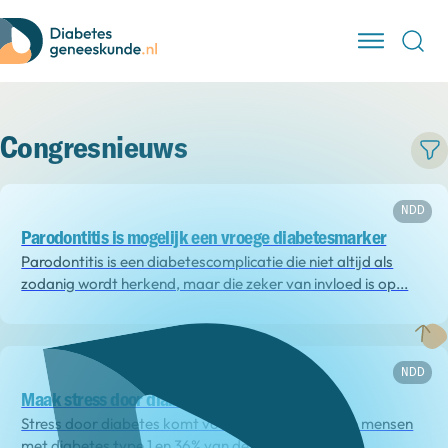
Congresnieuws
NDD
Parodontitis is mogelijk een vroege diabetesmarker
Parodontitis is een diabetescomplicatie die niet altijd als
zodanig wordt herkend, maar die zeker van invloed is op...
NDD
Maak stress door diabetes bespreekbaar
Stress door diabetes komt voor bij 20-40% van de mensen
met diabetes type 1 en 36% van de...