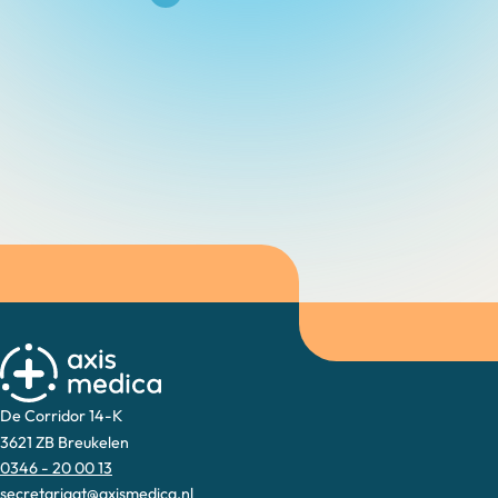
De Corridor 14-K
3621 ZB Breukelen
0346 - 20 00 13
secretariaat@axismedica.nl