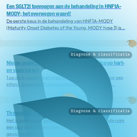
Een SGLT2i toevoegen aan de behandeling in HNF1A-
MODY; het overwegen waard!
De eerste keus in de behandeling van HNF1A-MODY
(Maturity Onset Diabetes of the Young, MODY type 3) is...
Diagnose & classificatie
Nieuw onderzoek: prediabetes vergroot risico op hart-
en vaatziekten
1 op de 6 mensen met prediabetes krijgt binnen 8 jaar een
infarct, beroerte of vernauwde bloedvaten Mensen...
Diagnose & classificatie
Tirzepatide: kan het type 2 diabetes uitstellen?
Het is bekend dat gebruik van tirzepatide gedurende ruim
één jaar leidt tot een relevante en aanhoudende
gewichtsdaling...