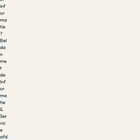
inf
or
ma
tie
?
Bel
da
n
me
t
de
Inf
or
ma
tie
&
Ser
vic
e
afd