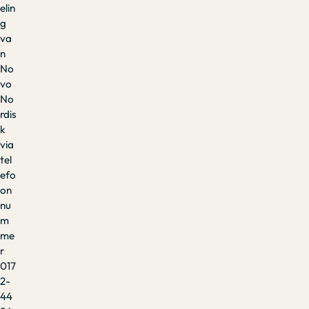
elin
g
va
n
No
vo
No
rdis
k
via
tel
efo
on
nu
m
me
r
017
2-
44