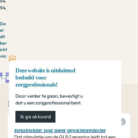
94
94.
De
el
dit
ber
icht
via:
Deze website is uitsluitend
d
Vorig
bedoeld voor
bericht
zorgprofessionals!
Door verder te gaan, bevestigt u
Interessant voor u...
dat u een zorgprofessional bent.
Ik ga akkoord
Congresverslag
Retatrutide: nog meer gewichtsreductie
Dat stimulatie van de GLP-1 receptor leidt tot een