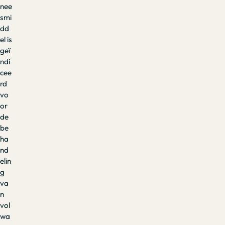
nee
smi
dd
el is
geï
ndi
cee
rd
vo
or
de
be
ha
nd
elin
g
va
n
vol
wa