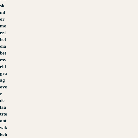
sk
inf
or
me
ert
het
dia
bet
esv
eld
gra
ag
ove
r
de
laa
tste
ont
wik
keli