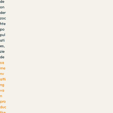
de
on
der
zoc
hte
po
pul
ati
es,
zie
de
sa
me
nv
atti
ng
va
n
pro
duc
tke