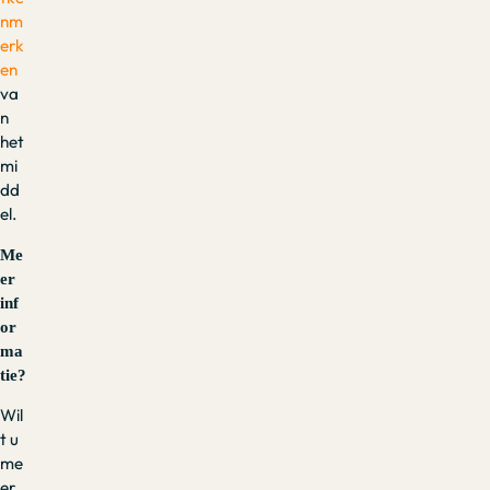
nm
erk
en
va
n
het
mi
dd
el.
Me
er
inf
or
ma
tie?
Wil
t u
me
er