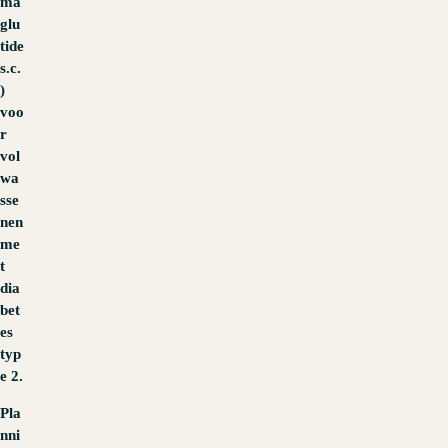
ma
glu
tide
s.c.
)
voo
r
vol
wa
sse
nen
me
t
dia
bet
es
typ
e 2.
Pla
nni