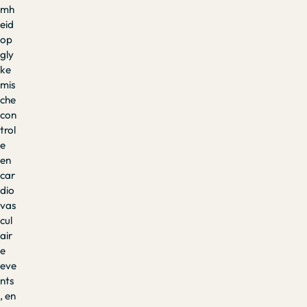
mh
eid
op
gly
ke
mis
che
con
trol
e
en
car
dio
vas
cul
air
e
eve
nts
, en