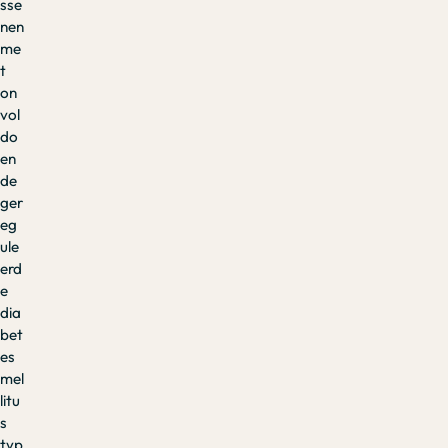
sse
nen
me
t
on
vol
do
en
de
ger
eg
ule
erd
e
dia
bet
es
mel
litu
s
typ