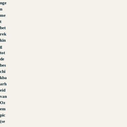
nge
n
me
t
bet
rek
kin
g
tot
de
bes
chi
kba
arh
eid
van
Oz
em
pic
(se