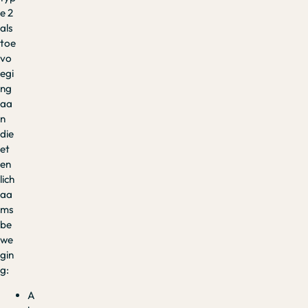
e 2
als
toe
vo
egi
ng
aa
n
die
et
en
lich
aa
ms
be
we
gin
g:
A