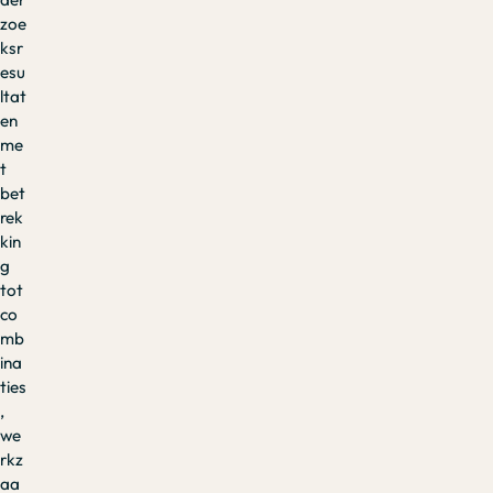
zoe
ksr
esu
ltat
en
me
t
bet
rek
kin
g
tot
co
mb
ina
ties
,
we
rkz
aa