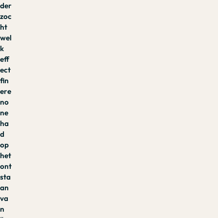
der
zoc
ht
wel
k
eff
ect
fin
ere
no
ne
ha
d
op
het
ont
sta
an
va
n