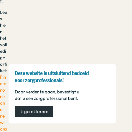
t.
Lee
s
hie
r
het
voll
edi
ge
arti
kel:
Deze website is uitsluitend bedoeld
Fin
voor zorgprofessionals!
ere
no
Door verder te gaan, bevestigt u
ne
dat u een zorgprofessional bent.
an
d
Ik ga akkoord
ne
w-
ons