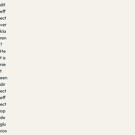
dit
eff
ect
ver
kla
ren
?
He
t is
nie
t
een
dir
ect
eff
ect
op
de
glu
cos