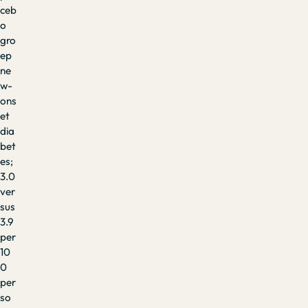
ceb
o
gro
ep
ne
w-
ons
et
dia
bet
es;
3.0
ver
sus
3.9
per
10
0
per
so