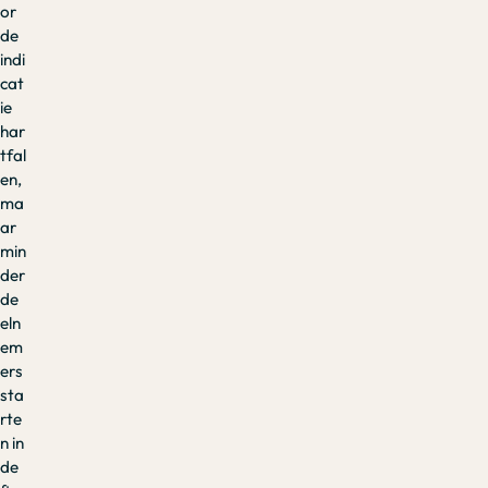
or
de
indi
cat
ie
har
tfal
en,
ma
ar
min
der
de
eln
em
ers
sta
rte
n in
de