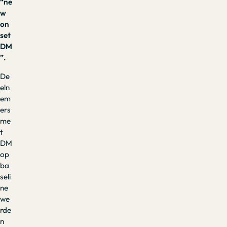
“ne
w
on
set
DM
”.
De
eln
em
ers
me
t
DM
op
ba
seli
ne
we
rde
n