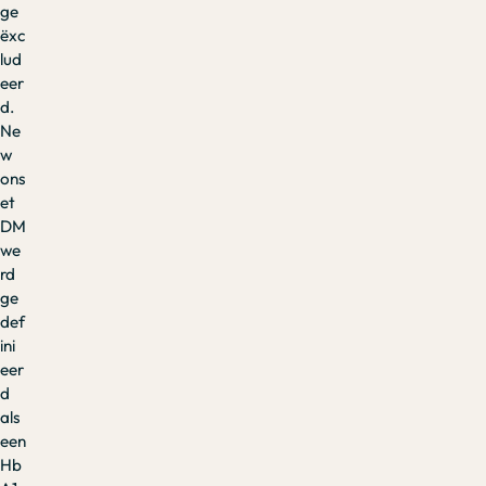
ge
ëxc
lud
eer
d.
Ne
w
ons
et
DM
we
rd
ge
def
ini
eer
d
als
een
Hb