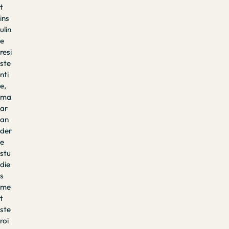
t
ins
ulin
e
resi
ste
nti
e,
ma
ar
an
der
e
stu
die
s
me
t
ste
roi