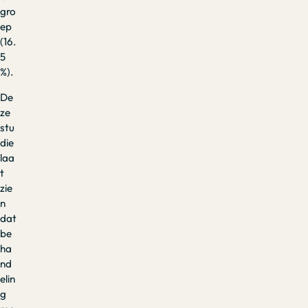
gro
ep
(16.
5
%).
De
ze
stu
die
laa
t
zie
n
dat
be
ha
nd
elin
g