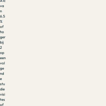
A1c
va
n
6.5
%
of
ho
ger
bij
2
op
een
vol
ge
nd
e
stu
die
visi
tes
of