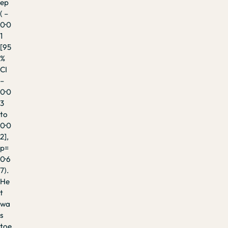
ep
( –
0·0
1
[95
%
CI
–
0·0
3
to
0·0
2],
p=
0·6
7).
He
t
wa
s
toe