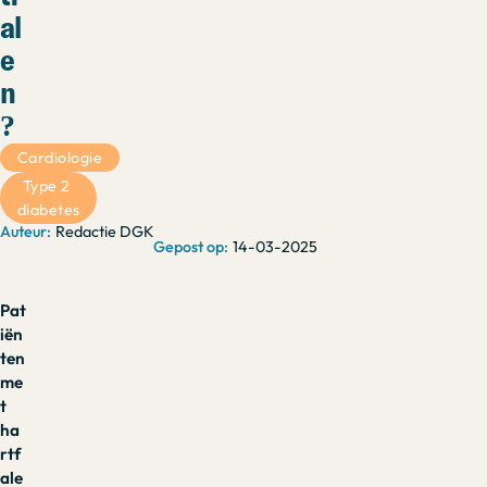
al
e
n
?
Cardiologie
Type 2 
diabetes
Redactie DGK
14-03-2025
Pat
iën
ten
me
t
ha
rtf
ale