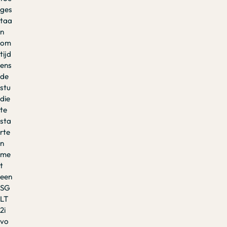
ges
taa
n
om
tijd
ens
de
stu
die
te
sta
rte
n
me
t
een
SG
LT
2i
vo