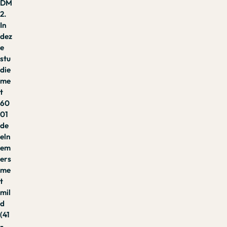
DM
2.
In
dez
e
stu
die
me
t
60
01
de
eln
em
ers
me
t
mil
d
(41
-