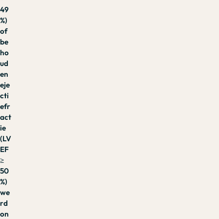
49
%)
of
be
ho
ud
en
eje
cti
efr
act
ie
(LV
EF
≥
50
%)
we
rd
on