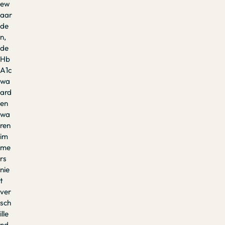
ew
aar
de
n,
de
Hb
A1c
wa
ard
en
wa
ren
im
me
rs
nie
t
ver
sch
ille
nd.