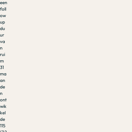
een
foll
ow
up
du
ur
va
n
rui
m
31
ma
an
de
n
ont
wik
kel
de
115