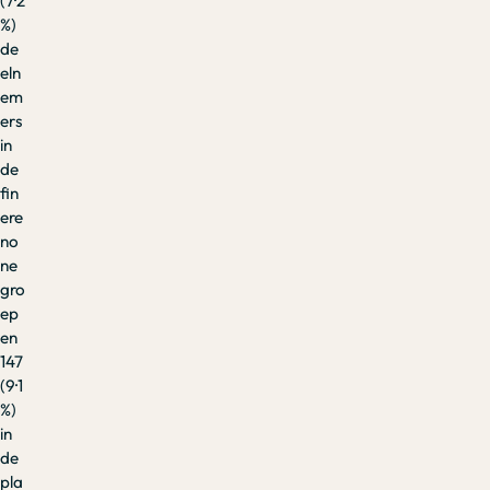
(7·2
%)
de
eln
em
ers
in
de
fin
ere
no
ne
gro
ep
en
147
(9·1
%)
in
de
pla