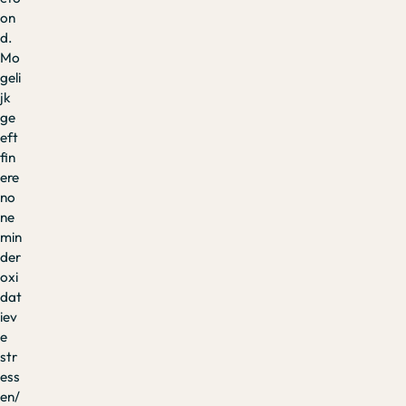
on
d.
Mo
geli
jk
ge
eft
fin
ere
no
ne
min
der
oxi
dat
iev
e
str
ess
en/