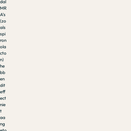
dal
MR
A’s
(zo
als
spi
ron
ola
cto
n)
he
bb
en
dit
eff
ect
nie
t
aa
ng
eto