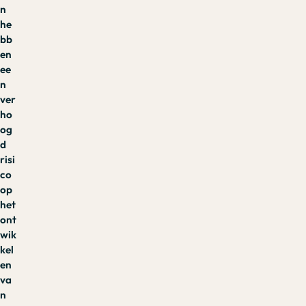
n
he
bb
en
ee
n
ver
ho
og
d
risi
co
op
het
ont
wik
kel
en
va
n