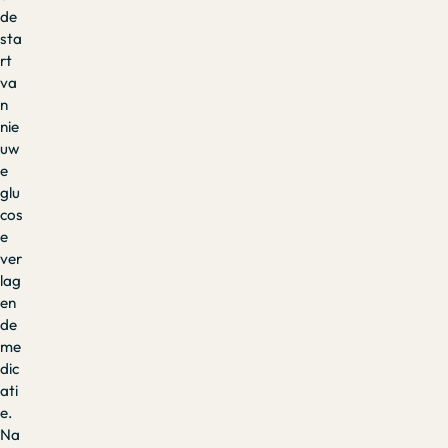
de
sta
rt
va
n
nie
uw
e
glu
cos
e
ver
lag
en
de
me
dic
ati
e.
Na