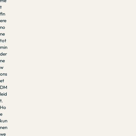
me
t
fin
ere
no
ne
tot
min
der
ne
w
ons
et
DM
leid
t.
Ho
e
kun
nen
we