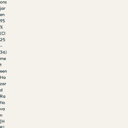
ons
jar
en
95
%
(CI
2·5
–
3·6)
me
t
een
Ha
zar
d
Ra
tio
va
n
[H
R]