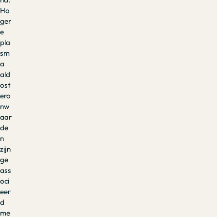
Ho
ger
e
pla
sm
a
ald
ost
ero
nw
aar
de
n
zijn
ge
ass
oci
eer
d
me