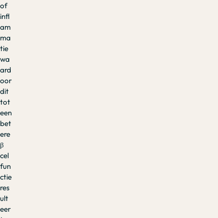
of
infl
am
ma
tie
wa
ard
oor
dit
tot
een
bet
ere
β
cel
fun
ctie
res
ult
eer