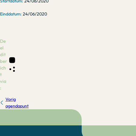
24/06/2020
24/06/2020
De
el
dit
ber
ich
t
via
:
Vorig
agendapunt