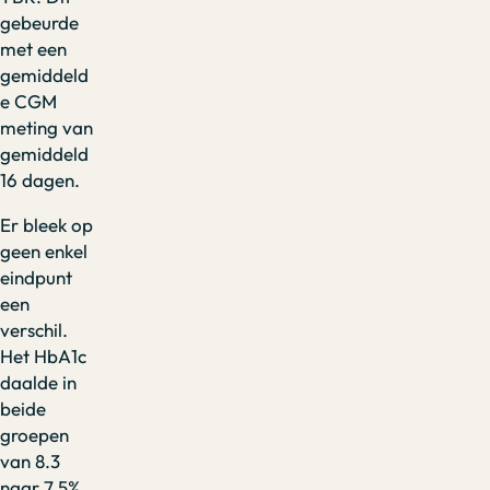
gebeurde
met een
gemiddeld
e CGM
meting van
gemiddeld
16 dagen.
Er bleek op
geen enkel
eindpunt
een
verschil.
Het HbA1c
daalde in
beide
groepen
van 8.3
naar 7.5%.