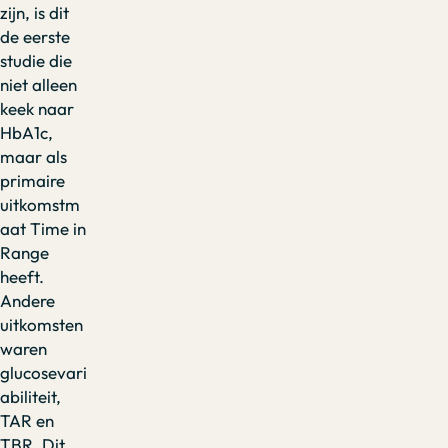
zijn, is dit
de eerste
studie die
niet alleen
keek naar
HbA1c,
maar als
primaire
uitkomstm
aat Time in
Range
heeft.
Andere
uitkomsten
waren
glucosevari
abiliteit,
TAR en
TBR. Dit