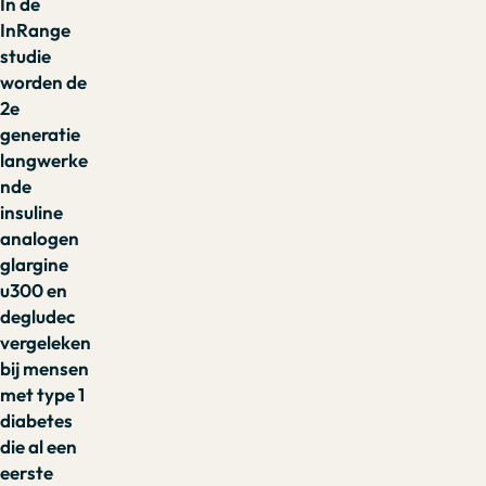
In de
InRange
studie
worden de
2e
generatie
langwerke
nde
insuline
analogen
glargine
u300 en
degludec
vergeleken
bij mensen
met type 1
diabetes
die al een
eerste