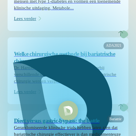
mensen met type 1-diabetes en vormen een toenemende
klinische uitdaging. Metabole...
Lees verder
ADA2021
Welke chirurgische methode bij bariatrische
chirurgie?
Dr. Harold de Valk bespreekt een studie waarbij
verschillende chirurgische methodes voor bariatrische
chirurgie werden vergeleken....
Lees verder
Bariatrie
Dieet versus gastric-bypass: the battle
Gerandomiseerde klinische trials hebben laten zien dat
bariatrische chirurgie effectiever is dan medicamenteuze