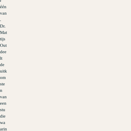
r
één
van
.
Dr.
Mat
tijs
Out
dee
lt
de
uitk
om
ste
n
van
een
stu
die
wa
arin