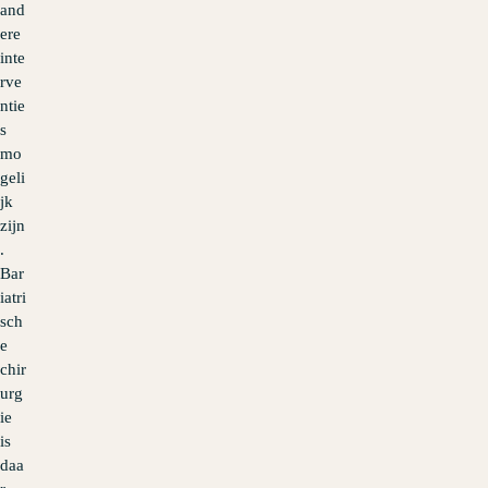
and
ere
inte
rve
ntie
s
mo
geli
jk
zijn
.
Bar
iatri
sch
e
chir
urg
ie
is
daa