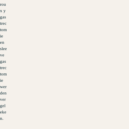
rou
x y
gas
trec
tom
ie
en
slee
ve
gas
trec
tom
ie
wer
den
ver
gel
eke
n.