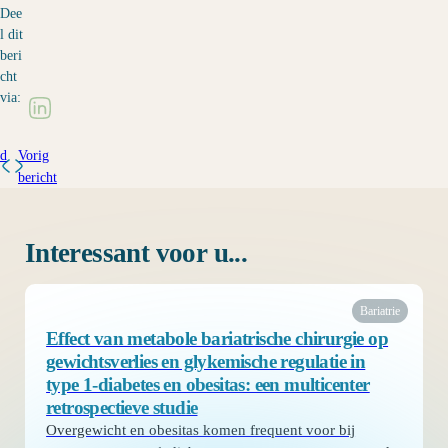
Dee
l dit
beri
cht
via:
nd
Vorig
bericht
Interessant voor u...
Bariatrie
Effect van metabole bariatrische chirurgie op
gewichtsverlies en glykemische regulatie in
type 1-diabetes en obesitas: een multicenter
retrospectieve studie
Overgewicht en obesitas komen frequent voor bij