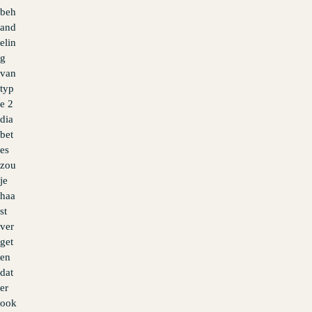
beh
and
elin
g
van
typ
e 2
dia
bet
es
zou
je
haa
st
ver
get
en
dat
er
ook