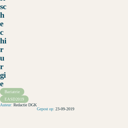
sc
h
e
c
hi
r
u
r
gi
e
Bariatrie
EASD2019
Redactie DGK
23-09-2019