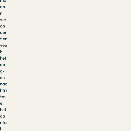
ma
da
n
ver
an
der
t er
vee
l:
het
da
g-
en
nac
htri
tm
e,
het
aa
nta
l