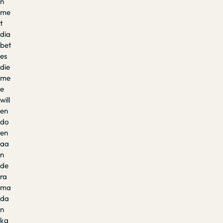
n
me
t
dia
bet
es
die
me
e
will
en
do
en
aa
n
de
ra
ma
da
n
ka