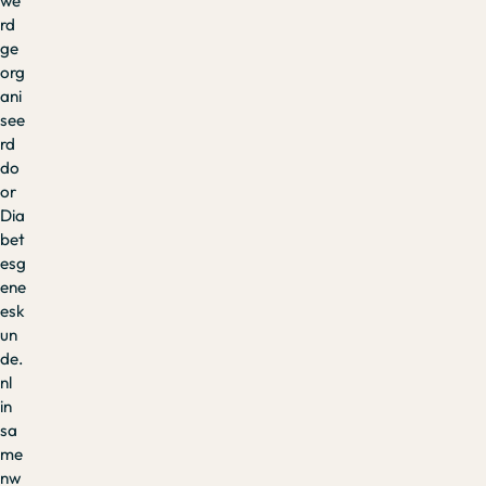
we
rd
ge
org
ani
see
rd
do
or
Dia
bet
esg
ene
esk
un
de.
nl
in
sa
me
nw