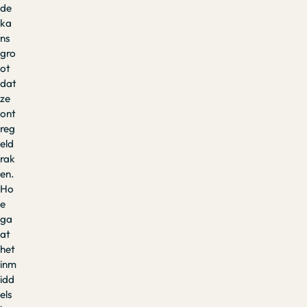
de
ka
ns
gro
ot
dat
ze
ont
reg
eld
rak
en.
Ho
e
ga
at
het
inm
idd
els