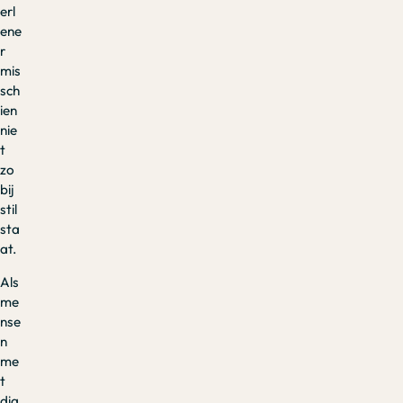
erl
ene
r
mis
sch
ien
nie
t
zo
bij
stil
sta
at.
Als
me
nse
n
me
t
dia