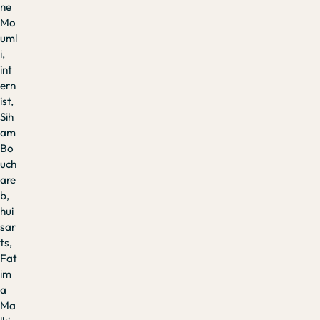
ne
Mo
uml
i,
int
ern
ist,
Sih
am
Bo
uch
are
b,
hui
sar
ts,
Fat
im
a
Ma