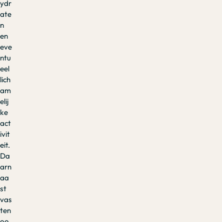
ydr
ate
n
en
eve
ntu
eel
lich
am
elij
ke
act
ivit
eit.
Da
arn
aa
st
vas
ten
oo