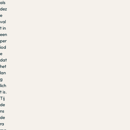
als
dez
e
val
t in
een
per
iod
e
dat
het
lan
g
lich
t is.
Tij
de
ns
de
ra