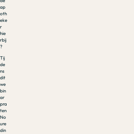
de
ap
oth
eke
r
hie
rbij
?
Tij
de
ns
dit
we
bin
ar
pra
ten
No
ure
din