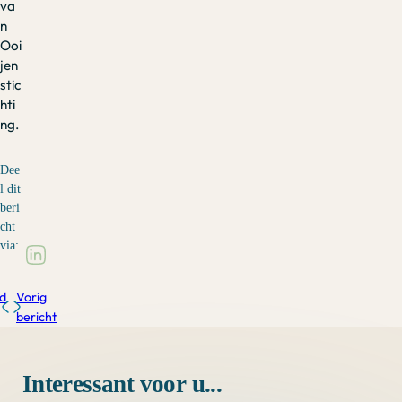
va
n
Ooi
jen
stic
hti
ng.
Dee
l dit
beri
cht
via:
d
Vorig
bericht
Interessant voor u...