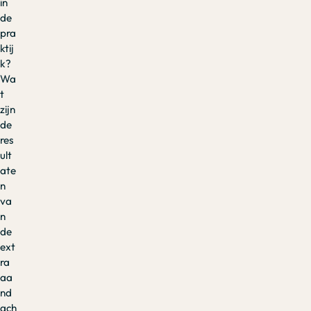
in
de
pra
ktij
k?
Wa
t
zijn
de
res
ult
ate
n
va
n
de
ext
ra
aa
nd
ach