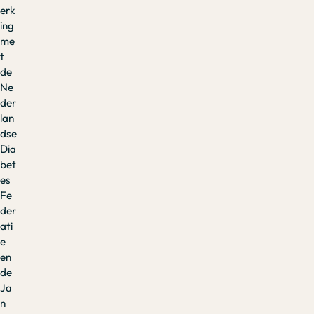
erk
ing
me
t
de
Ne
der
lan
dse
Dia
bet
es
Fe
der
ati
e
en
de
Ja
n