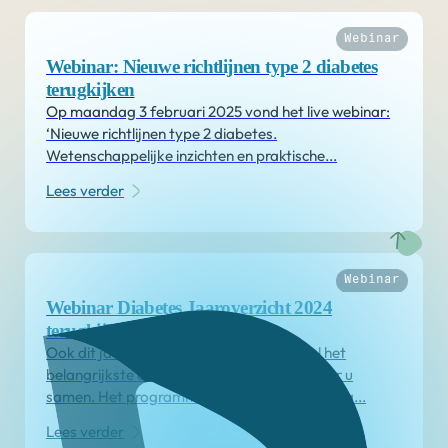
Webinar
Webinar: Nieuwe richtlijnen type 2 diabetes
terugkijken
Op maandag 3 februari 2025 vond het live webinar:
‘Nieuwe richtlijnen type 2 diabetes.
Wetenschappelijke inzichten en praktische...
Lees verder
Webinar
Webinar Diabetes Jaaroverzicht 2024
terugkijken
Ook dit jaar vat Diabetesgeneeskunde.nl het
belangrijkste diabetesnieuws van 2024 voor u
samen. Het programma bevat een afwisseling...
Lees verder