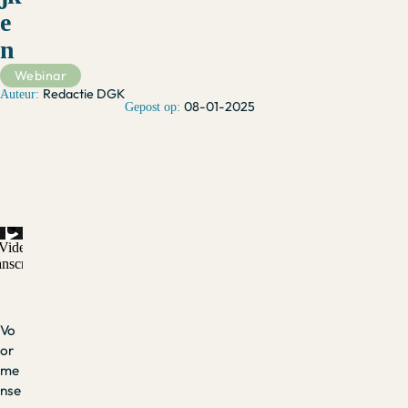
e
n
Webinar
Redactie DGK
08-01-2025
Vo
or
me
nse