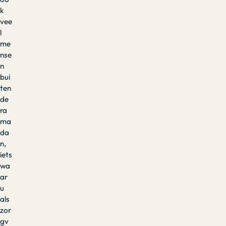
k
vee
l
me
nse
n
bui
ten
de
ra
ma
da
n,
iets
wa
ar
u
als
zor
gv