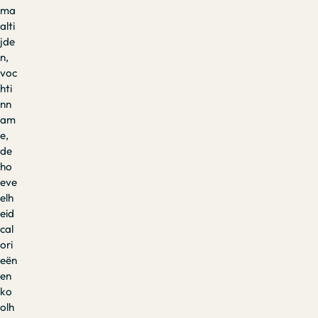
ma
alti
jde
n,
voc
hti
nn
am
e,
de
ho
eve
elh
eid
cal
ori
eën
en
ko
olh