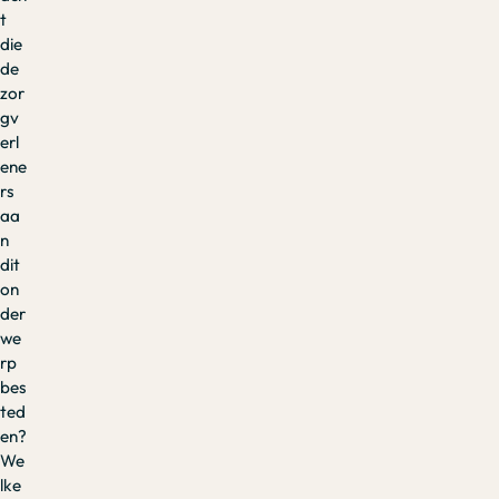
t
die
de
zor
gv
erl
ene
rs
aa
n
dit
on
der
we
rp
bes
ted
en?
We
lke