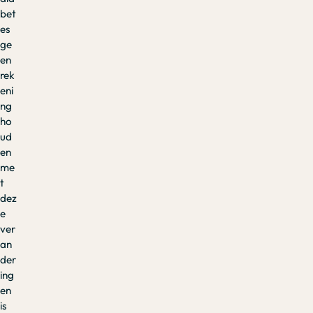
bet
es
ge
en
rek
eni
ng
ho
ud
en
me
t
dez
e
ver
an
der
ing
en
is