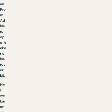
en
Pre
m
Ad
hie
n,
ap
oth
eke
r u
hie
rov
er
bij.
He
t
we
bin
ar