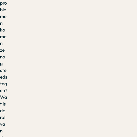
pro
ble
me
n
ko
me
n
ze
no
g
ste
eds
teg
en?
Wa
t is
de
rol
va
n