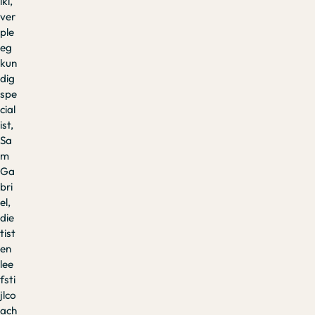
lki,
ver
ple
eg
kun
dig
spe
cial
ist,
Sa
m
Ga
bri
el,
die
tist
en
lee
fsti
jlco
ach