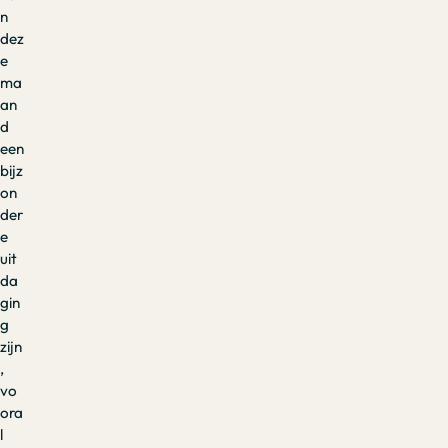
n
dez
e
ma
an
d
een
bijz
on
der
e
uit
da
gin
g
zijn
,
vo
ora
l