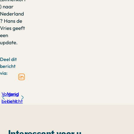
) naar
Nederland
? Hans de
Vries geeft
een
update.
Deel dit
bericht
via:
Volgend
Vorig
bericht
bericht