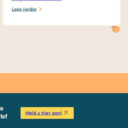
Lees verder
de
Meld u hier aan!
ief