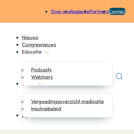
Over ons
Redactie
Partners
Contact
Nieuws
Congresnieuws
Educatie
Podcasts
Webinars
Tools
Vergoedingsoverzicht medicatie
Insulinebeleid
Agenda