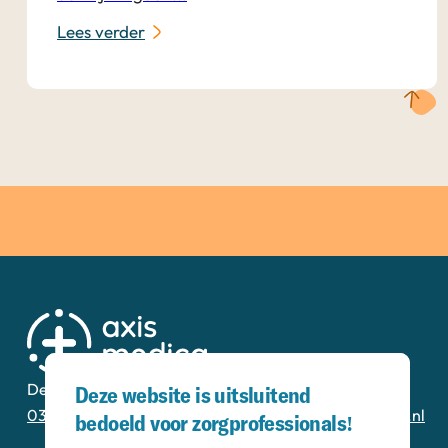
Lees verder
De Corridor 14-K
3621 ZB Breukelen
Deze website is uitsluitend
0346 - 20 00 13
secretariaat@axismedica.nl
bedoeld voor zorgprofessionals!