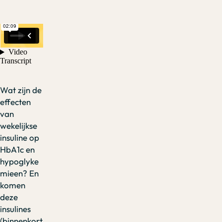
Wat zijn de
effecten
van
wekelijkse
insuline op
HbA1c en
hypoglyke
mieen? En
komen
deze
insulines
(binnenkort