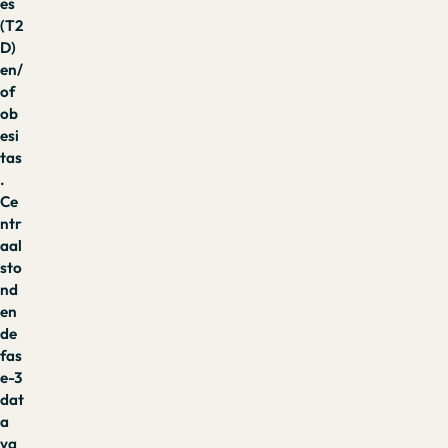
es
(T2
D)
en/
of
ob
esi
tas
.
Ce
ntr
aal
sto
nd
en
de
fas
e-3
dat
a
va