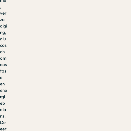
me
,
ver
za
digi
ng,
glu
cos
eh
om
eos
tas
e
en
ene
rgi
eb
ala
ns.
De
eer