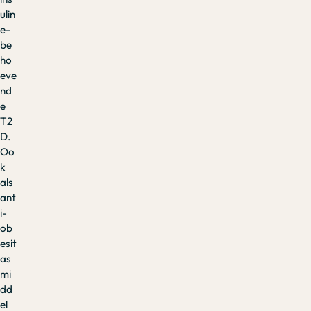
ulin
e-
be
ho
eve
nd
e
T2
D.
Oo
k
als
ant
i-
ob
esit
as
mi
dd
el