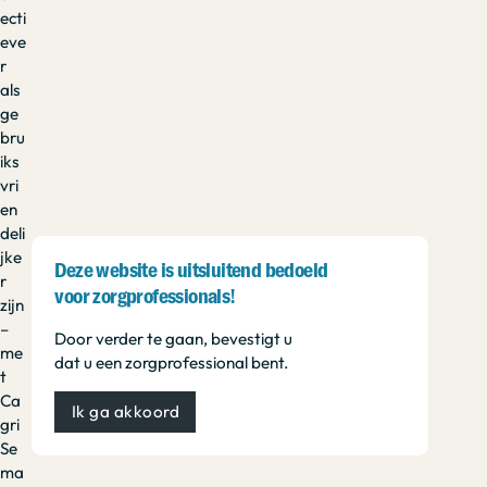
ecti
eve
r
als
ge
bru
iks
vri
en
deli
jke
Deze website is uitsluitend bedoeld
r
voor zorgprofessionals!
zijn
–
Door verder te gaan, bevestigt u
me
dat u een zorgprofessional bent.
t
Ca
Ik ga akkoord
gri
Se
ma