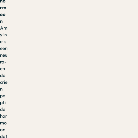
ho
rm
oo
n
Am
ylin
e is
een
neu
ro-
en
do
crie
n
pe
pti
de
hor
mo
on
dat