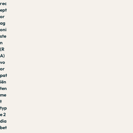
rec
ept
or
ag
oni
ste
n
(R
A)
vo
or
pat
iën
ten
me
t
typ
e 2
dia
bet