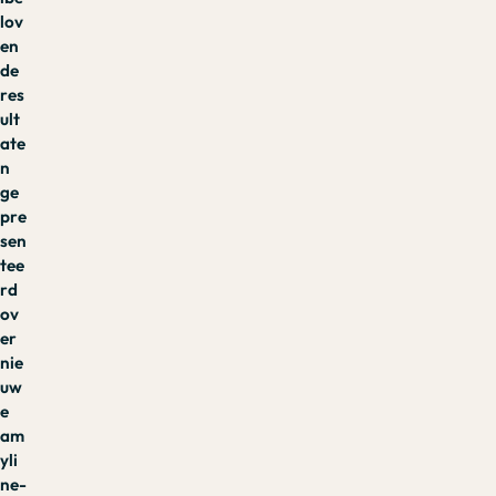
lov
en
de
res
ult
ate
n
ge
pre
sen
tee
rd
ov
er
nie
uw
e
am
yli
ne-