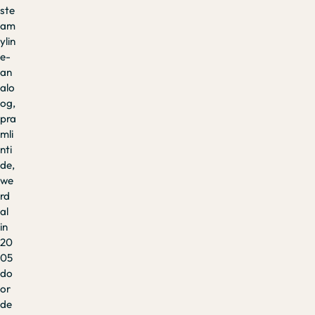
ste
am
ylin
e-
an
alo
og,
pra
mli
nti
de,
we
rd
al
in
20
05
do
or
de