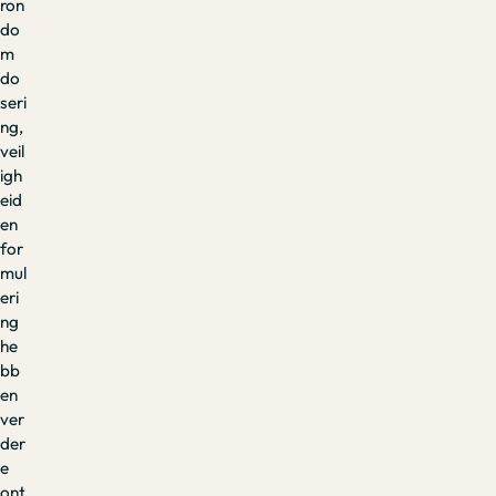
ron
do
m
do
seri
ng,
veil
igh
eid
en
for
mul
eri
ng
he
bb
en
ver
der
e
ont