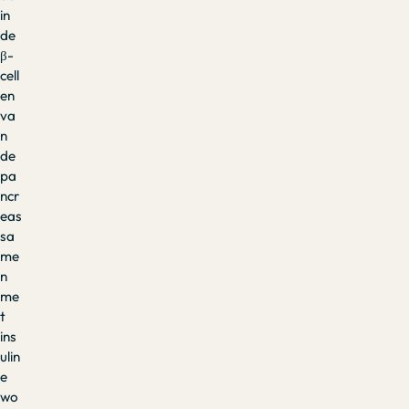
in
de
β-
cell
en
va
n
de
pa
ncr
eas
sa
me
n
me
t
ins
ulin
e
wo