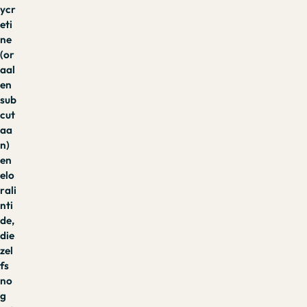
ycr
eti
ne
(or
aal
en
sub
cut
aa
n)
en
elo
rali
nti
de,
die
zel
fs
no
g