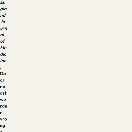
En
gla
nd
Jo
urn
al
of
Me
dic
ine
.
Da
ar
na
ast
we
rde
n
vro
eg
e