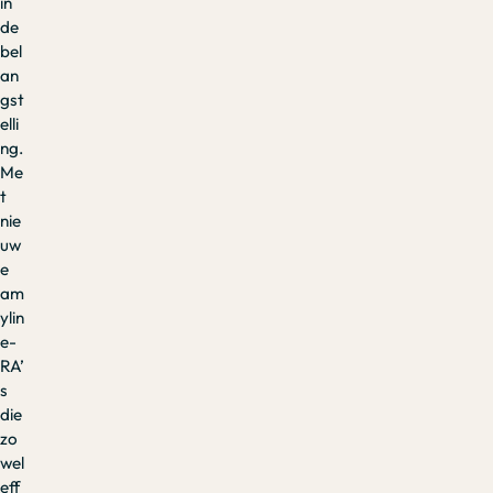
in
de
bel
an
gst
elli
ng.
Me
t
nie
uw
e
am
ylin
e-
RA’
s
die
zo
wel
eff