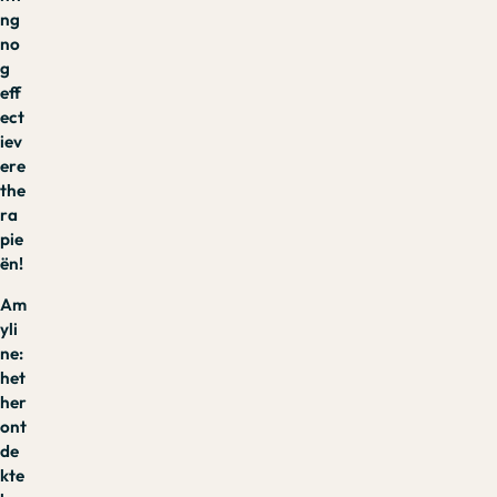
ng
no
g
eff
ect
iev
ere
the
ra
pie
ën!
Am
yli
ne:
het
her
ont
de
kte