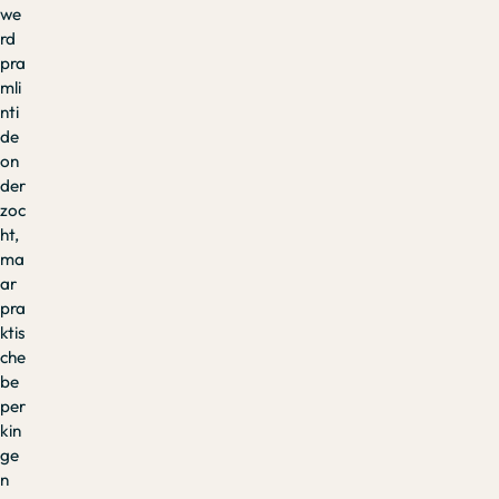
we
rd
pra
mli
nti
de
on
der
zoc
ht,
ma
ar
pra
ktis
che
be
per
kin
ge
n