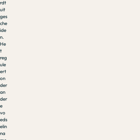
rdt
uit
ges
che
ide
n.
He
t
reg
ule
ert
on
der
an
der
e
vo
eds
elin
na