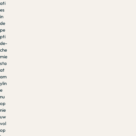
ati
es
in
de
pe
pti
de-
che
mie
sta
at
am
ylin
e
nu
op
nie
uw
vol
op