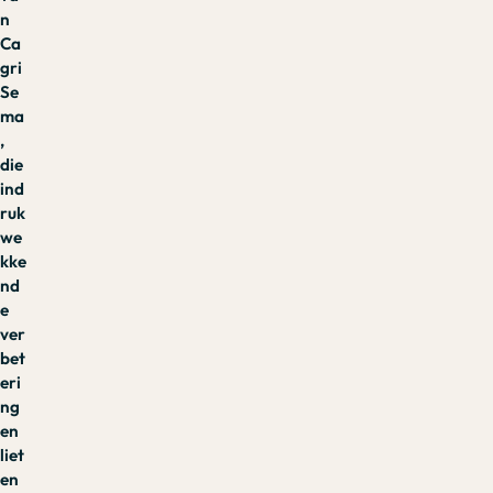
n
Ca
gri
Se
ma
,
die
ind
ruk
we
kke
nd
e
ver
bet
eri
ng
en
liet
en