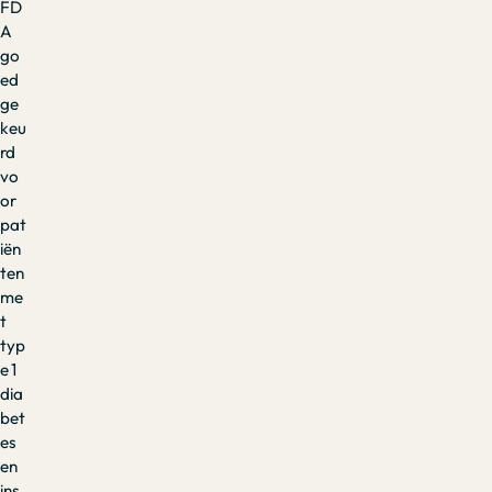
FD
A
go
ed
ge
keu
rd
vo
or
pat
iën
ten
me
t
typ
e 1
dia
bet
es
en
ins