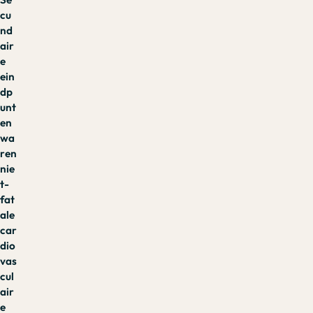
cu
nd
air
e
ein
dp
unt
en
wa
ren
nie
t-
fat
ale
car
dio
vas
cul
air
e