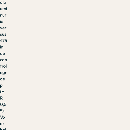
alb
umi
nur
ie
ver
sus
475
in
de
con
trol
egr
oe
p
(H
R
0,5
5).
Vo
or
hal