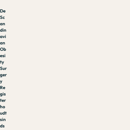
De
Sc
an
din
avi
an
Ob
esi
ty
Sur
ger
y
Re
gis
ter
ho
udt
sin
ds