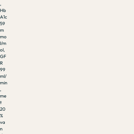
,
Hb
A1c
59
m
mo
l/m
ol,
GF
R
99
ml/
min
,
me
t
20
%
va
n