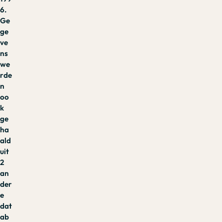
6.
Ge
ge
ve
ns
we
rde
n
oo
k
ge
ha
ald
uit
2
an
der
e
dat
ab