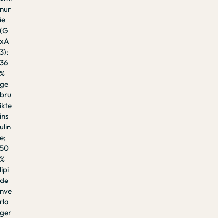
nur
ie
(G
xA
3);
36
%
ge
bru
ikte
ins
ulin
e;
50
%
lipi
de
nve
rla
ger