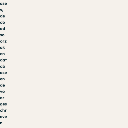
ase
s,
de
do
od
so
orz
ak
en
dat
ab
ase
en
de
vo
or
ges
chr
eve
n