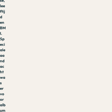
se,
lee
ftij
d
en
BM
I.
Sp
eci
ale
aa
nd
ac
ht
wa
s
er
vo
or
alb
um