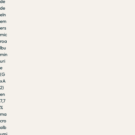
de
de
eln
em
ers
mic
roa
lbu
min
uri
e
(G
xA
2)
en
7,7
%
ma
cro
alb
umi