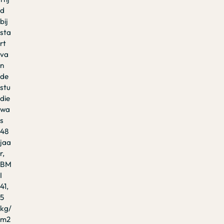
d
bij
sta
rt
va
n
de
stu
die
wa
s
48
jaa
r,
BM
I
41,
5
kg/
m2