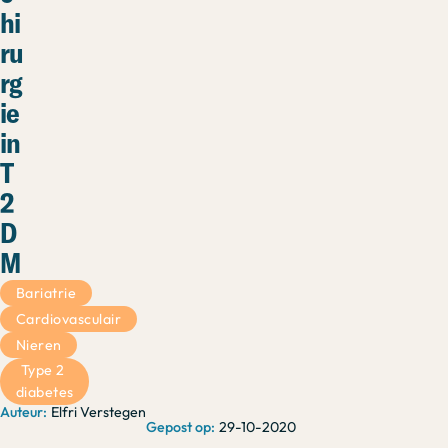
hi
ru
rg
ie
in
T
2
D
M
Bariatrie
Cardiovasculair
Nieren
Type 2 
diabetes
Elfri Verstegen
29-10-2020