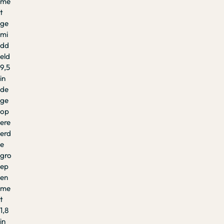
me
t
ge
mi
dd
eld
9,5
in
de
ge
op
ere
erd
e
gro
ep
en
me
t
1,8
in