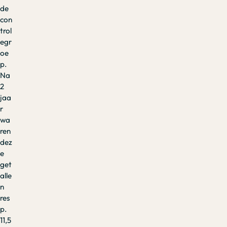
de
con
trol
egr
oe
p.
Na
2
jaa
r
wa
ren
dez
e
get
alle
n
res
p.
11,5