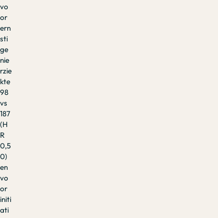
vo
or
ern
sti
ge
nie
rzie
kte
98
vs
187
(H
R
0,5
0)
en
vo
or
initi
ati