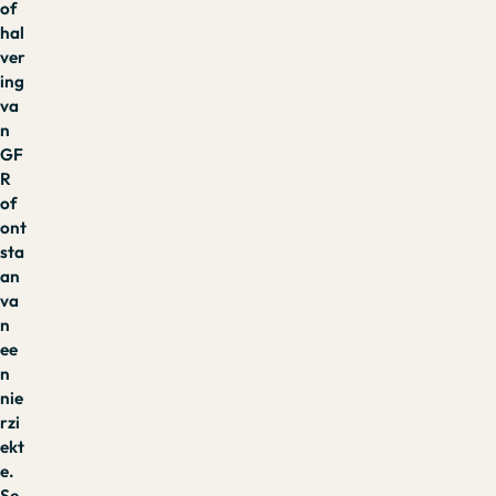
of
hal
ver
ing
va
n
GF
R
of
ont
sta
an
va
n
ee
n
nie
rzi
ekt
e.
Se