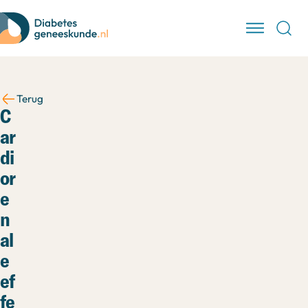
Terug
C
ar
di
or
e
n
al
e
ef
fe