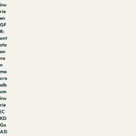
inu
rie
en
GF
R:
ont
sta
an
va
n
ma
cro
alb
um
inu
rie
(C
KD
Gx
A3)