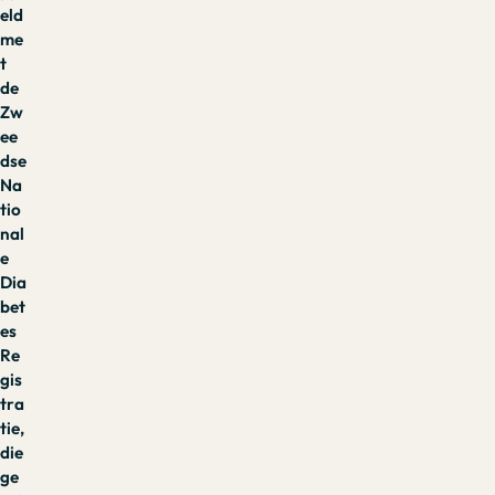
eld
me
t
de
Zw
ee
dse
Na
tio
nal
e
Dia
bet
es
Re
gis
tra
tie,
die
ge