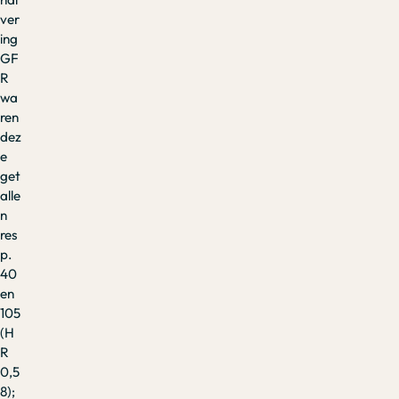
ver
ing
GF
R
wa
ren
dez
e
get
alle
n
res
p.
40
en
105
(H
R
0,5
8);