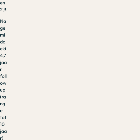
en
2,3.
Na
ge
mi
dd
eld
4,7
jaa
r
foll
ow
up
(ra
ng
e
tot
10
jaa
r)