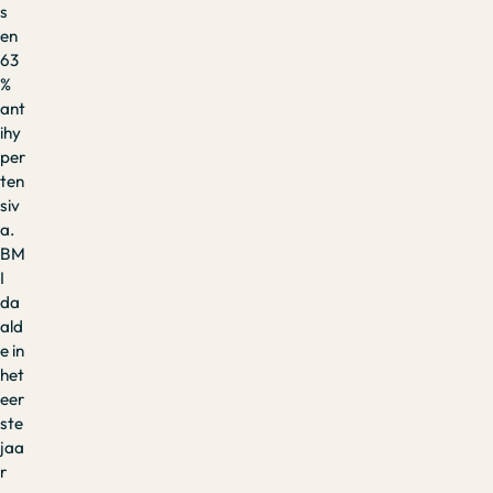
s
en
63
%
ant
ihy
per
ten
siv
a.
BM
I
da
ald
e in
het
eer
ste
jaa
r