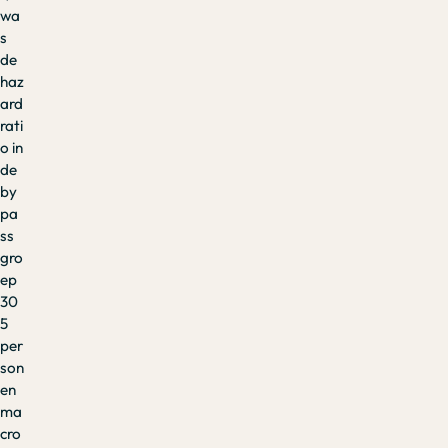
wa
s
de
haz
ard
rati
o in
de
by
pa
ss
gro
ep
30
5
per
son
en
ma
cro