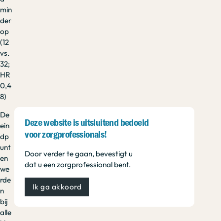
min
der
op
(12
vs.
32;
HR
0,4
8)
De
Deze website is uitsluitend bedoeld
ein
voor zorgprofessionals!
dp
unt
Door verder te gaan, bevestigt u
en
dat u een zorgprofessional bent.
we
rde
Ik ga akkoord
n
bij
alle