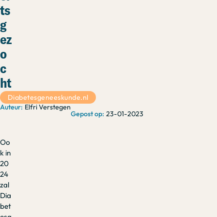
ts
g
ez
o
c
ht
Diabetesgeneeskunde.nl
Elfri Verstegen
23-01-2023
Oo
k in
20
24
zal
Dia
bet
esg