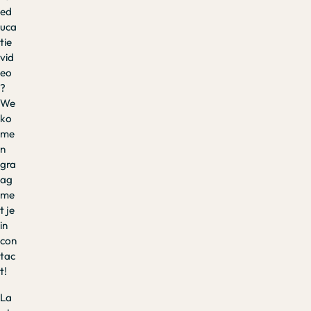
ed
uca
tie
vid
eo
?
We
ko
me
n
gra
ag
me
t je
in
con
tac
t!
La