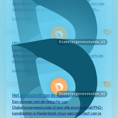
ging diabetesgeneeskunde.nl ‘live’. Na maanden van
voorbereidingen waren de Internistendagen van...
Lees verder
Diabetesgeneeskunde.nl
Uitnodiging van de redactie
Levert u ook een bijdrage? Alle nieuwe
ontwikkelingen die relevant zijn voor o.a. huisarts en
internist, met bijzondere...
Lees verder
Diabetesgeneeskunde.nl
Het proefschrift van de maand
Een oproep van de redactie van
Diabetesgeneeskunde.nl aan alle promovendi/PhD-
kandidaten in Nederland: stuur een abstract van je