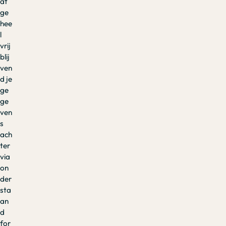
at
ge
hee
l
vrij
blij
ven
d je
ge
ge
ven
s
ach
ter
via
on
der
sta
an
d
for