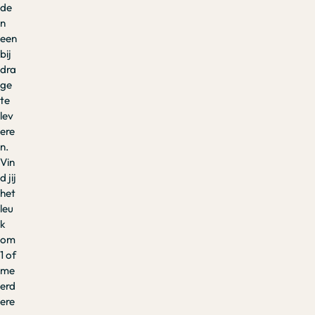
de
n
een
bij
dra
ge
te
lev
ere
n.
Vin
d jij
het
leu
k
om
1 of
me
erd
ere