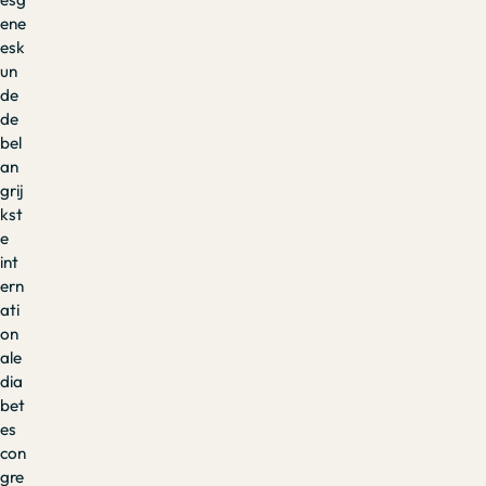
ene
esk
un
de
de
bel
an
grij
kst
e
int
ern
ati
on
ale
dia
bet
es
con
gre