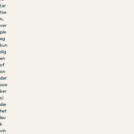
(ar
tse
n,
ver
ple
eg
kun
dig
en
of
on
der
zoe
ker
s)
die
het
leu
k
vin