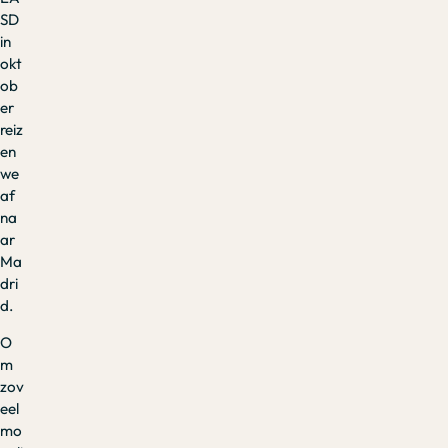
SD
in
okt
ob
er
reiz
en
we
af
na
ar
Ma
dri
d.
O
m
zov
eel
mo