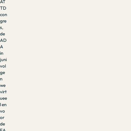
AT
TD
con
gre
s,
de
AD
A
in
juni
vol
ge
n
we
virt
uee
l en
vo
or
de
EA