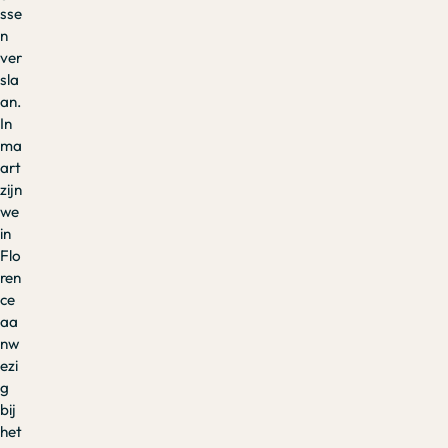
sse
n
ver
sla
an.
In
ma
art
zijn
we
in
Flo
ren
ce
aa
nw
ezi
g
bij
het