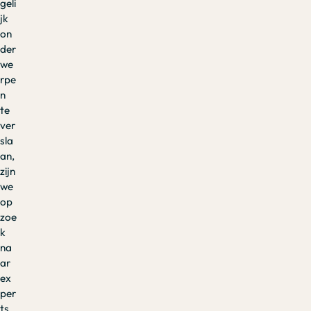
geli
jk
on
der
we
rpe
n
te
ver
sla
an,
zijn
we
op
zoe
k
na
ar
ex
per
ts