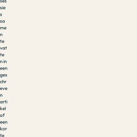
ses
sie
s
sa
me
n
te
vat
te
n in
een
ges
chr
eve
n
arti
kel
of
een
kor
te