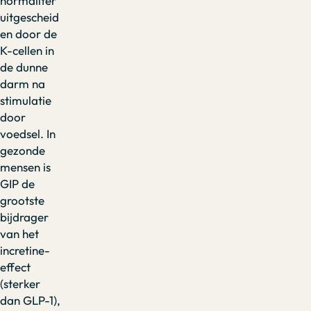
normaliter
uitgescheid
en door de
K-cellen in
de dunne
darm na
stimulatie
door
voedsel. In
gezonde
mensen is
GIP de
grootste
bijdrager
van het
incretine-
effect
(sterker
dan GLP-1),