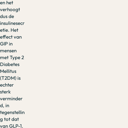
en het
verhoogt
dus de
insulinesecr
etie. Het
effect van
GIP in
mensen
met Type 2
Diabetes
Mellitus
(T2DM) is
echter
sterk
verminder
d, in
tegenstellin
g tot dat
van GLP-1.