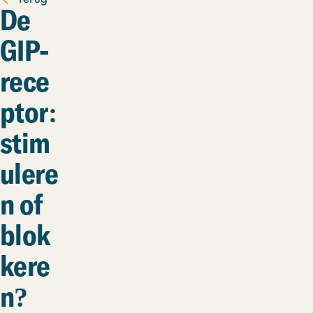
De
GIP-
rece
ptor:
stim
ulere
n of
blok
kere
n?