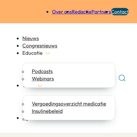
Over ons
Redactie
Partners
Contact
Nieuws
Congresnieuws
Educatie
Podcasts
Webinars
Tools
Vergoedingsoverzicht medicatie
Insulinebeleid
Agenda