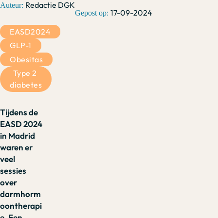
Redactie DGK
17-09-2024
EASD2024
GLP-1
Obesitas
Type 2 
diabetes
Tijdens de
EASD 2024
in Madrid
waren er
veel
sessies
over
darmhorm
oontherapi
e. Een