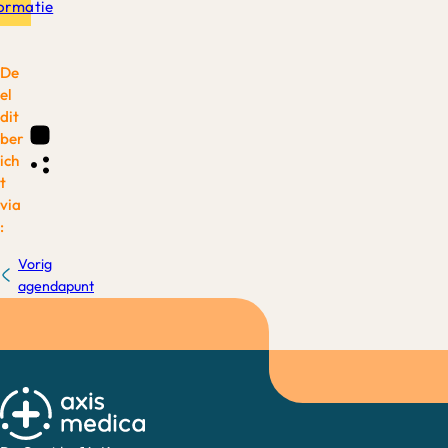
formatie
De
el
dit
ber
ich
t
via
:
Vorig
agendapunt