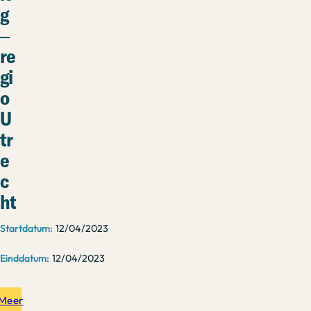
g
–
re
gi
o
U
tr
e
c
ht
12/04/2023
12/04/2023
Meer