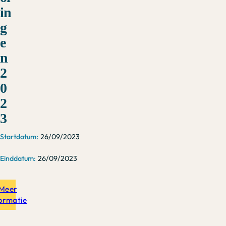
in
g
e
n
2
0
2
3
26/09/2023
26/09/2023
Meer
formatie