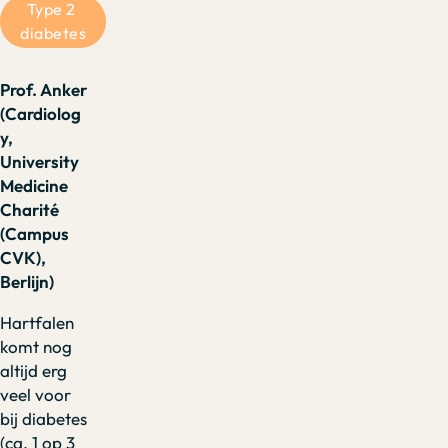
Type 2 
diabetes
Prof. Anker
(Cardiolog
y,
University
Medicine
Charité
(Campus
CVK),
Berlijn)
Hartfalen
komt nog
altijd erg
veel voor
bij diabetes
(ca. 1 op 3