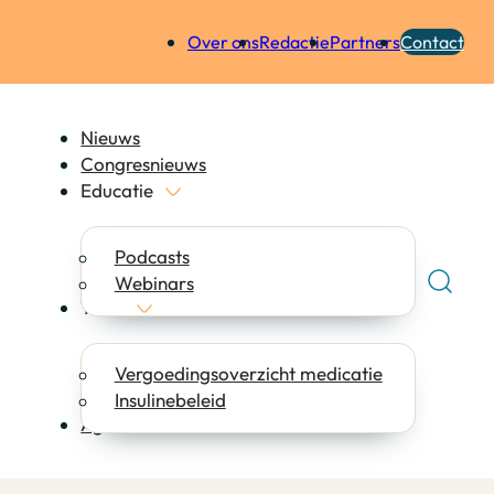
Over ons
Redactie
Partners
Contact
Nieuws
Congresnieuws
Educatie
Podcasts
Webinars
Tools
Vergoedingsoverzicht medicatie
Insulinebeleid
Agenda