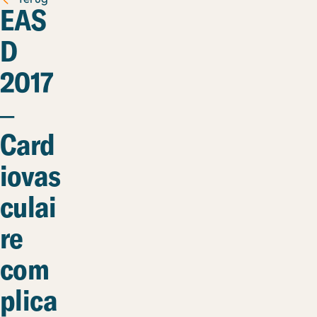
EAS
D
2017
–
Card
iovas
culai
re
com
plica