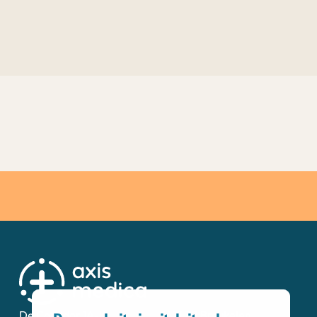
De Corridor 14-K
3621 ZB Breukelen