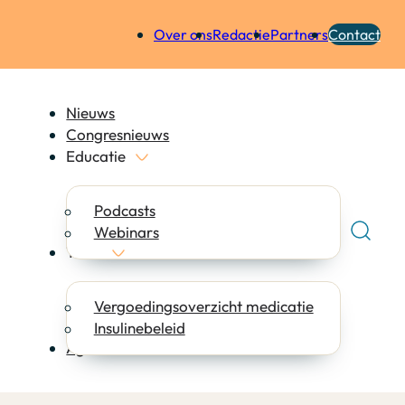
Over ons
Redactie
Partners
Contact
Nieuws
Congresnieuws
Educatie
Podcasts
Webinars
Tools
Vergoedingsoverzicht medicatie
Insulinebeleid
Agenda