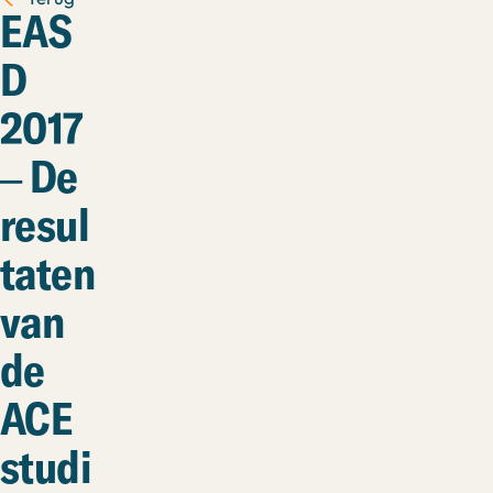
EAS
D
2017
– De
resul
taten
van
de
ACE
studi