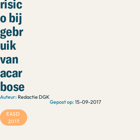
risic
o bij
gebr
uik
van
acar
bose
Redactie DGK
15-09-2017
EASD 
2017