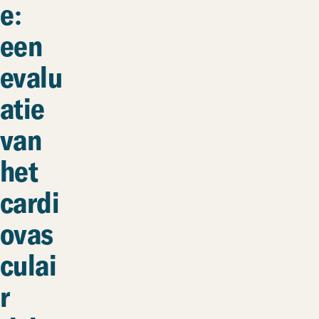
e:
een
evalu
atie
van
het
cardi
ovas
culai
r