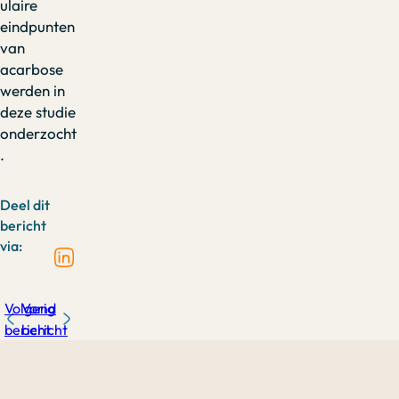
ulaire
eindpunten
van
acarbose
werden in
deze studie
onderzocht
.
Deel dit
bericht
via:
Volgend
Vorig
bericht
bericht