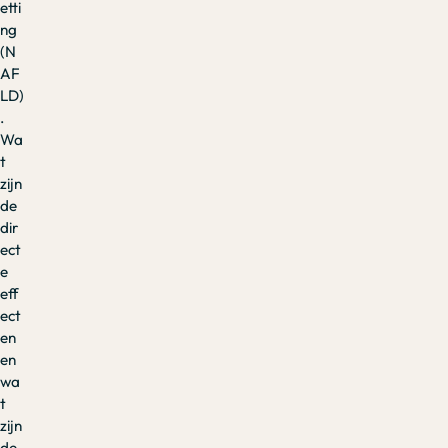
etti
ng
(N
AF
LD)
.
Wa
t
zijn
de
dir
ect
e
eff
ect
en
en
wa
t
zijn
de