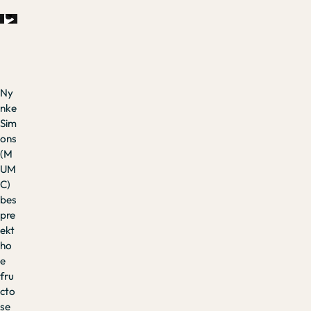
Ny
nke
Sim
ons
(M
UM
C)
bes
pre
ekt
ho
e
fru
cto
se