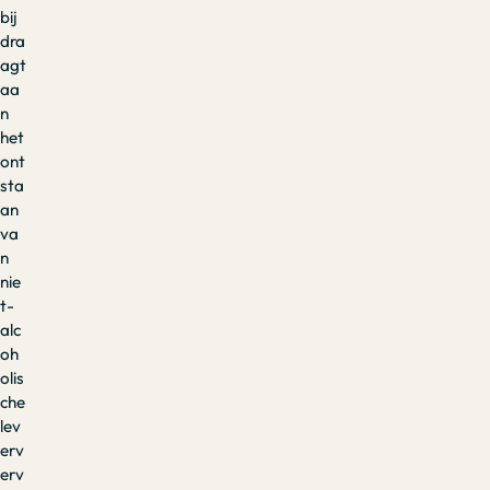
bij
dra
agt
aa
n
het
ont
sta
an
va
n
nie
t-
alc
oh
olis
che
lev
erv
erv