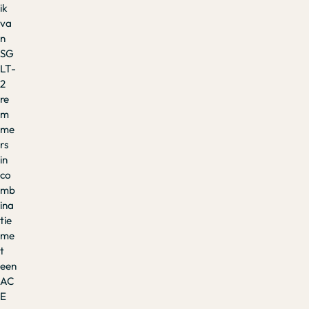
ik
va
n
SG
LT-
2
re
m
me
rs
in
co
mb
ina
tie
me
t
een
AC
E