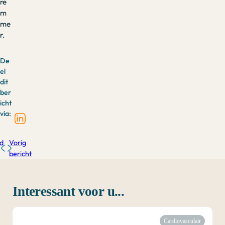
re
m
me
r.
De
el
dit
ber
icht
via:
d
Vorig
bericht
Interessant voor u...
Cardiovasculair