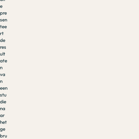
e
pre
sen
tee
rt
de
res
ult
ate
n
va
n
een
stu
die
na
ar
het
ge
bru