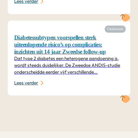
Lees verder
Onderzoek
Diabetes­subtypen voorspellen sterk
uiteenlopende risico’s op complicaties:
inzichten uit 14 jaar Zweedse follow-up
Dat type 2 diabetes een heterogene aandoening is,
wordt steeds duidelijker. De Zweedse ANDIS-studie
onderscheidde eerder vijf verschillende...
Lees verder