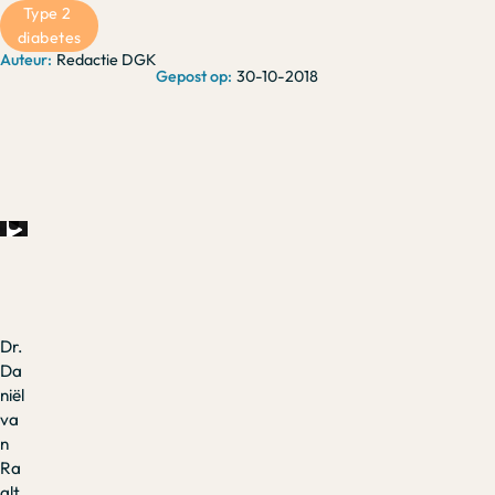
Type 2 
diabetes
Redactie DGK
30-10-2018
Dr.
Da
niël
va
n
Ra
alt