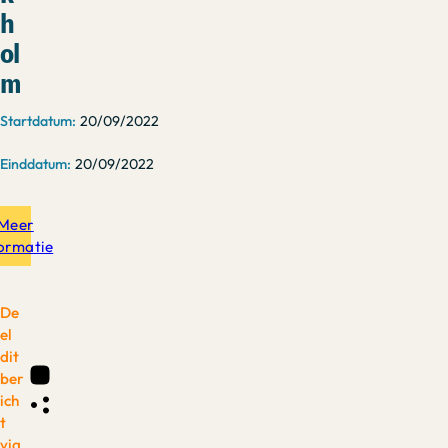
h
ol
m
20/09/2022
20/09/2022
Meer
formatie
De
el
dit
ber
ich
t
via