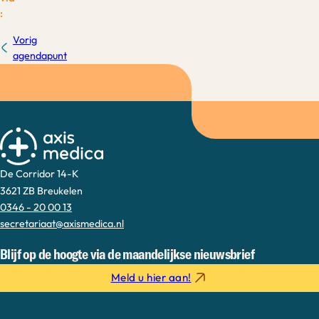
:
Vorig
agendapunt
De Corridor 14-K
3621 ZB Breukelen
0346 - 20 00 13
secretariaat@axismedica.nl
Blijf op de hoogte via de maandelijkse nieuwsbrief
Meld u hier aan!