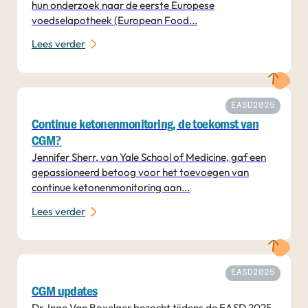
hun onderzoek naar de eerste Europese
voedselapotheek (European Food...
Lees verder
EASD2025
Continue ketonenmonitoring, de toekomst van
CGM?
Jennifer Sherr, van Yale School of Medicine, gaf een
gepassioneerd betoog voor het toevoegen van
continue ketonenmonitoring aan...
Lees verder
EASD2025
CGM updates
Dr. Inge Van Boxelaer bezocht tijdens de EASD 2025