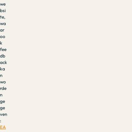
we
bsi
te,
wa
ar
oo
k
fee
db
ack
ka
n
wo
rde
n
ge
ge
ven
:
EA