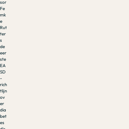
sor
Fe
mk
e
Rut
ter
s
de
eer
ste
EA
SD
-
rich
tlijn
ov
er
dia
bet
es
dis