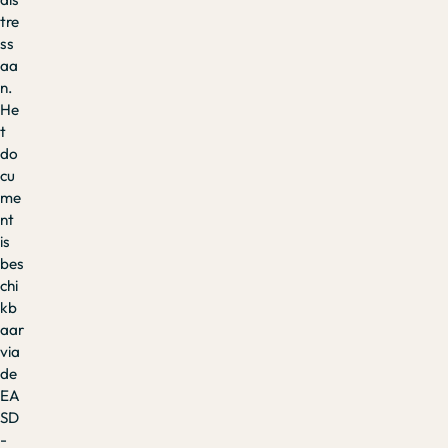
tre
ss
aa
n.
He
t
do
cu
me
nt
is
bes
chi
kb
aar
via
de
EA
SD
-