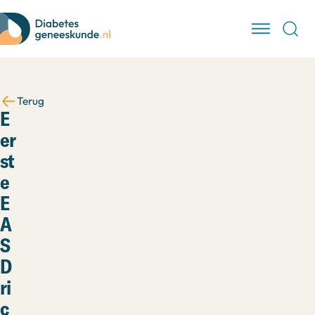
Terug
E
er
st
e
E
A
S
D
ri
c