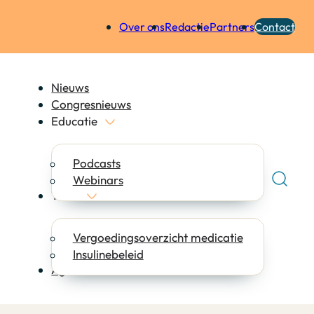
Over ons
Redactie
Partners
Contact
Nieuws
Congresnieuws
Educatie
Podcasts
Webinars
Tools
Vergoedingsoverzicht medicatie
Insulinebeleid
Agenda