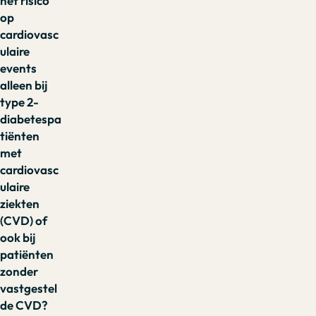
het risico
op
cardiovasc
ulaire
events
alleen bij
type 2-
diabetespa
tiënten
met
cardiovasc
ulaire
ziekten
(CVD) of
ook bij
patiënten
zonder
vastgestel
de CVD?