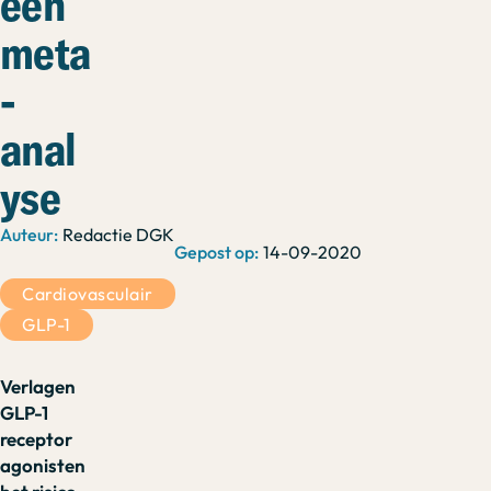
een
meta
-
anal
yse
Redactie DGK
14-09-2020
Cardiovasculair
GLP-1
Verlagen
GLP-1
receptor
agonisten