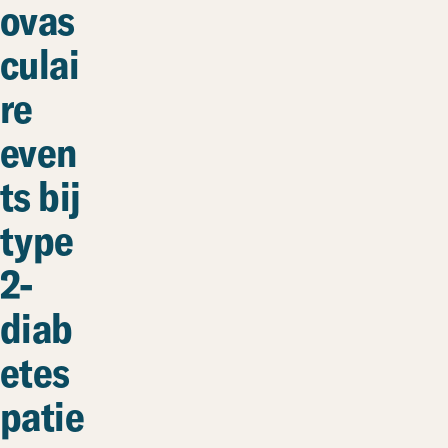
ovas
culai
re
even
ts bij
type
2-
diab
etes
patië