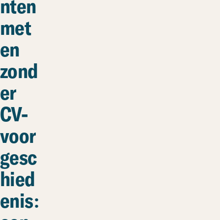
nten
met
en
zond
er
CV-
voor
gesc
hied
enis: