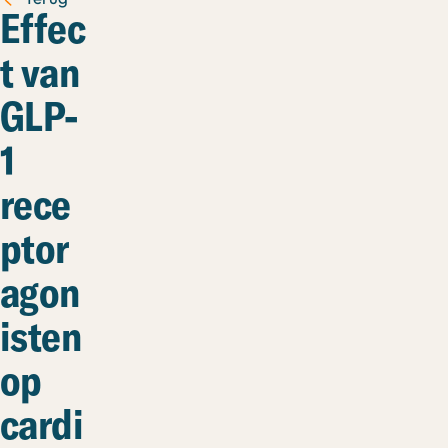
Effec
t van
GLP-
1
rece
ptor
agon
isten
op
cardi