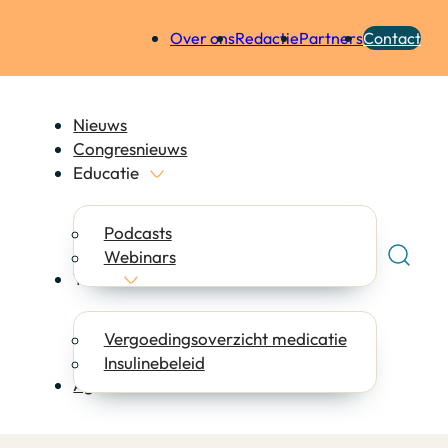
Over ons
Redactie
Partners
Contact
Nieuws
Congresnieuws
Educatie
Podcasts
Webinars
Tools
Vergoedingsoverzicht medicatie
Insulinebeleid
Agenda