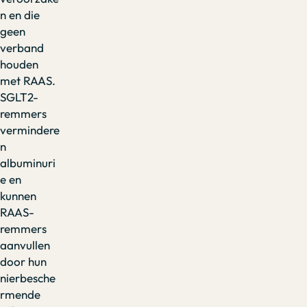
n en die
geen
verband
houden
met RAAS.
SGLT2-
remmers
vermindere
n
albuminuri
e en
kunnen
RAAS-
remmers
aanvullen
door hun
nierbesche
rmende