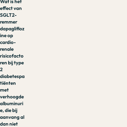
Wat is het
effect van
SGLT2-
remmer
dapaglifloz
ine op
cardio-
renale
risicofacto
ren bij type
2
diabetespa
tiënten
met
verhoogde
albuminuri
e, die bij
aanvang al
dan niet