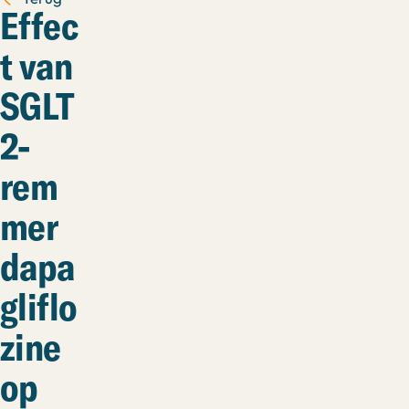
Effec
t van
SGLT
2-
rem
mer
dapa
gliflo
zine
op