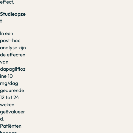
effect.
Studieopze
t
In een
post-hoc
analyse zijn
de effecten
van
dapaglifloz
ine 10
mg/dag
gedurende
12 tot 24
weken
geëvalueer
d.
Patiënten
hadden