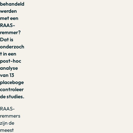
behandeld
werden
met een
RAAS-
remmer?
Dat is
onderzoch
t in een
post-hoc
analyse
van 13
placeboge
controleer
de studies.
RAAS-
remmers
zijn de
meest