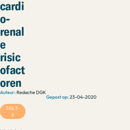
cardi
o-
renal
e
risic
ofact
oren
Redactie DGK
23-04-2020
SGLT-
2