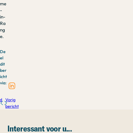
me
-
in-
Ra
ng
e.
De
el
dit
ber
icht
via:
d
Vorig
bericht
Interessant voor u...