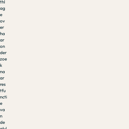
thl
ag
e
ov
er
ha
ar
on
der
zoe
k
na
ar
res
tfu
ncti
e
va
n
de
alvl