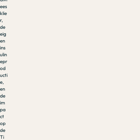
ees
klie
r,
de
eig
en
ins
ulin
epr
od
ucti
e,
en
de
im
pa
ct
op
de
Ti