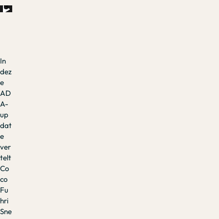
In
dez
e
AD
A-
up
dat
e
ver
telt
Co
co
Fu
hri
Sne