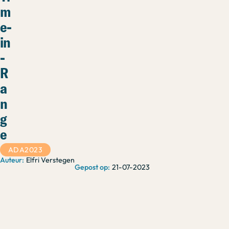
m
e-
in
-
R
a
n
g
e
ADA2023
Elfri Verstegen
21-07-2023