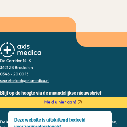
De Corridor 14-K
3621 ZB Breukelen
0346 - 20 00 13
secretariaat@axismedica.nl
Blijf op de hoogte via de maandelijkse nieuwsbrief
Meld u hier aan!
Deze website is uitsluitend bedoeld
De informatie op deze sectie is bedoeld voor medisch specialisten,
voor zorgprofessionals!