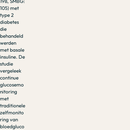
198, SMBG:
105) met
type 2
diabetes
die
behandeld
werden
met basale
insuline. De
studie
vergeleek
continue
glucosemo
nitoring
met
traditionele
zelfmonito
ring van
bloedgluco