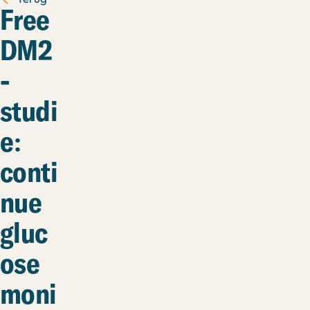
Free
DM2
-
studi
e:
conti
nue
gluc
ose
moni