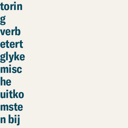
torin
g
verb
etert
glyke
misc
he
uitko
mste
n bij