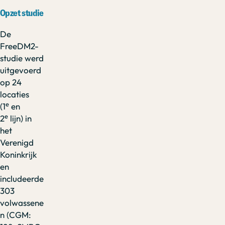
Opzet studie
De
FreeDM2-
studie werd
uitgevoerd
op 24
locaties
e
(1
en
e
2
lijn) in
het
Verenigd
Koninkrijk
en
includeerde
303
volwassene
n (CGM: