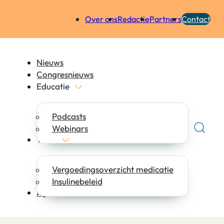
Over ons
Redactie
Partners
Contact
Nieuws
Congresnieuws
Educatie
Podcasts
Webinars
Tools
Vergoedingsoverzicht medicatie
Insulinebeleid
Agenda