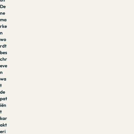
De
ne
ma
rke
n
wo
rdt
bes
chr
eve
n
wa
t
de
pat
iën
t
kar
akt
eri