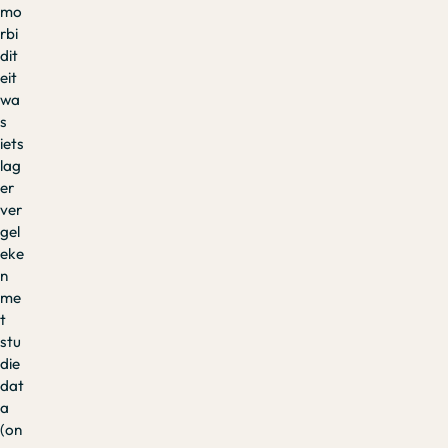
mo
rbi
dit
eit
wa
s
iets
lag
er
ver
gel
eke
n
me
t
stu
die
dat
a
(on