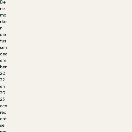
De
ne
ma
rke
n
die
tus
sen
dec
em
ber
20
22
en
20
23
een
rec
ept
se
ma