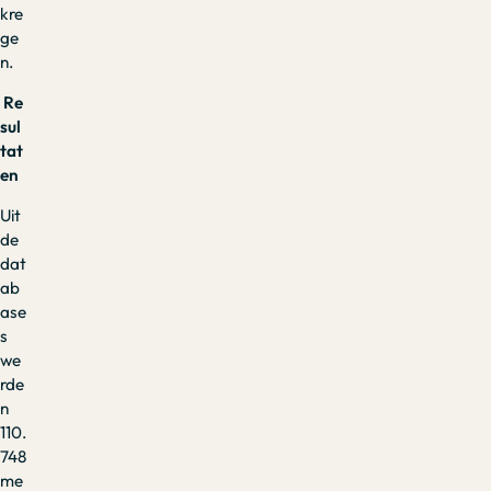
kre
ge
n.
Re
sul
tat
en
Uit
de
dat
ab
ase
s
we
rde
n
110.
748
me