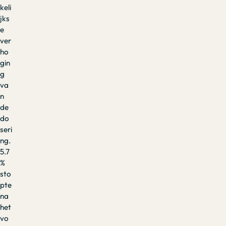
keli
jks
e
ver
ho
gin
g
va
n
de
do
seri
ng.
5.7
%
sto
pte
na
het
vo