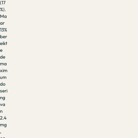
(17
%).
Ma
ar
13%
ber
eikt
e
de
ma
xim
um
do
seri
ng
va
n
2.4
mg
,