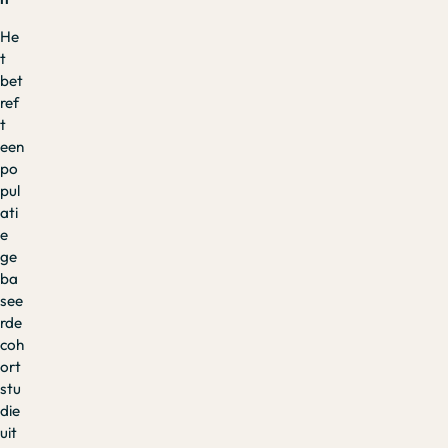
He
t
bet
ref
t
een
po
pul
ati
e
ge
ba
see
rde
coh
ort
stu
die
uit