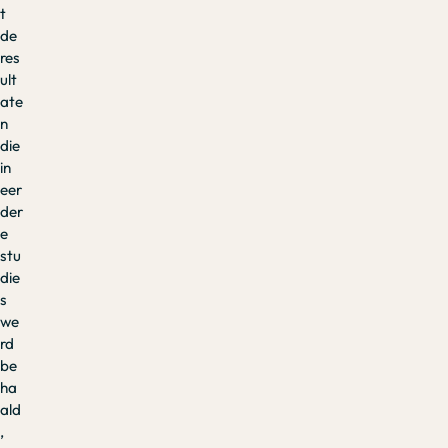
t
de
res
ult
ate
n
die
in
eer
der
e
stu
die
s
we
rd
be
ha
ald
,