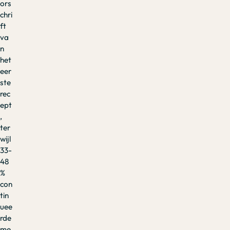
ors
chri
ft
va
n
het
eer
ste
rec
ept
,
ter
wijl
33-
48
%
con
tin
uee
rde
me