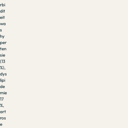
rbi
dit
eit
wa
s
hy
per
ten
sie
(13
%),
dys
lipi
de
mie
17
%,
art
ros
e