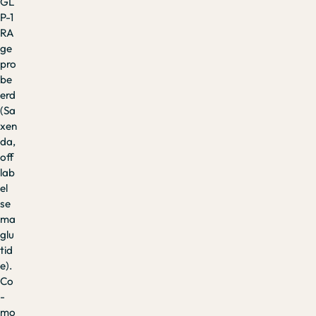
GL
P-1
RA
ge
pro
be
erd
(Sa
xen
da,
off
lab
el
se
ma
glu
tid
e).
Co
-
mo