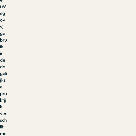
(W
eg
ov
y)
ge
bru
ik
in
de
da
geli
jks
e
pra
ktij
k
ver
sch
ilt
me