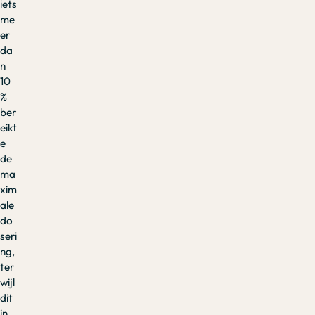
iets
me
er
da
n
10
%
ber
eikt
e
de
ma
xim
ale
do
seri
ng,
ter
wijl
dit
in