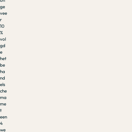
on
ge
vee
r
10
%
vol
gd
e
het
be
ha
nd
els
che
ma
me
t
een
4
we