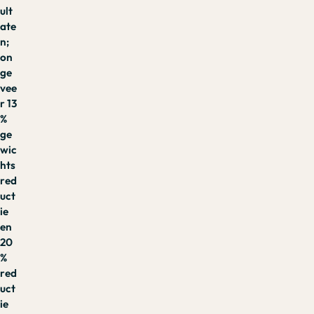
ult
ate
n;
on
ge
vee
r 13
%
ge
wic
hts
red
uct
ie
en
20
%
red
uct
ie