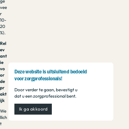
ge
vee
r
10-
20
%).
Rel
ev
ant
ie
vo
Deze website is uitsluitend bedoeld
or
voor zorgprofessionals!
de
pr
Door verder te gaan, bevestigt u
akt
dat u een zorgprofessional bent.
ijk
Ik ga akkoord
We
llich
t