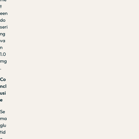
t
een
do
seri
ng
va
n
1.0
mg
.
Co
ncl
usi
e
Se
ma
glu
tid
e