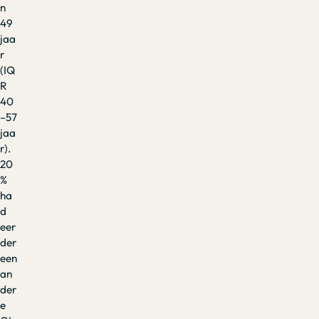
n
49
jaa
r
(IQ
R
40
–57
jaa
r).
20
%
ha
d
eer
der
een
an
der
e