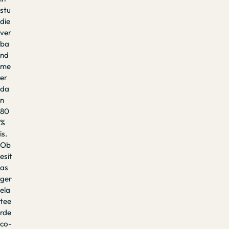
stu
die
ver
ba
nd
me
er
da
n
80
%
is.
Ob
esit
as
ger
ela
tee
rde
co-