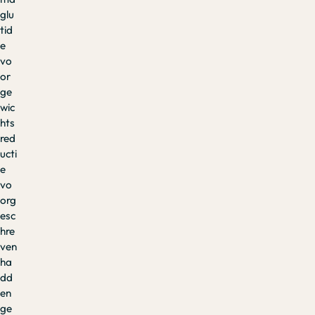
glu
tid
e
vo
or
ge
wic
hts
red
ucti
e
vo
org
esc
hre
ven
ha
dd
en
ge