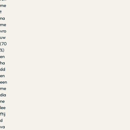
me
t
na
me
vro
uw
(70
%)
en
ha
dd
en
een
me
dia
ne
lee
ftij
d
va