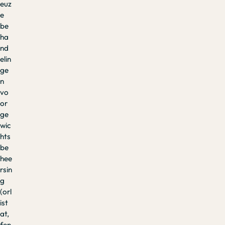
euz
e
be
ha
nd
elin
ge
n
vo
or
ge
wic
hts
be
hee
rsin
g
(orl
ist
at,
fen