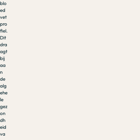
blo
ed
vet
pro
fiel.
Dit
dra
agt
bij
aa
n
de
alg
ehe
le
gez
on
dh
eid
va