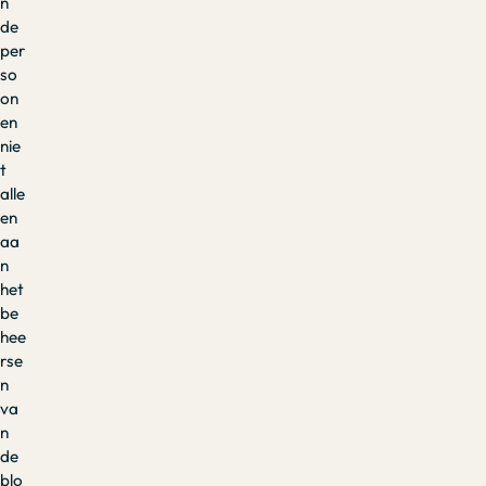
n
de
per
so
on
en
nie
t
alle
en
aa
n
het
be
hee
rse
n
va
n
de
blo