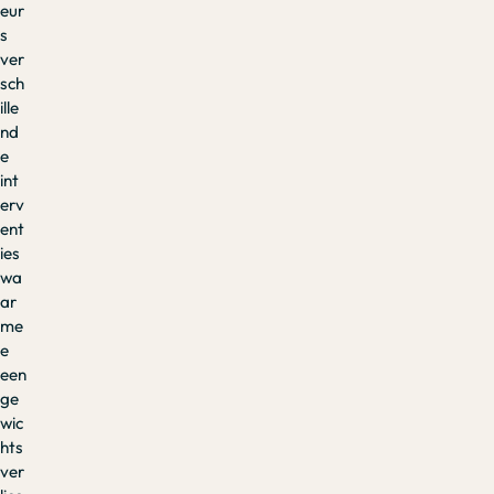
eur
s
ver
sch
ille
nd
e
int
erv
ent
ies
wa
ar
me
e
een
ge
wic
hts
ver