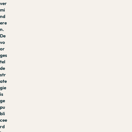
ver
mi
nd
ere
n.
De
vo
or
ges
tel
de
str
ate
gie
is
ge
pu
bli
cee
rd