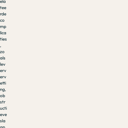
ela
tee
rde
co
mp
lica
ties
,
zo
als
lev
erv
erv
etti
ng,
ob
str
ucti
eve
sla
ap