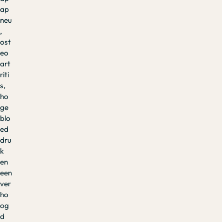
ap
neu
,
ost
eo
art
riti
s,
ho
ge
blo
ed
dru
k
en
een
ver
ho
og
d