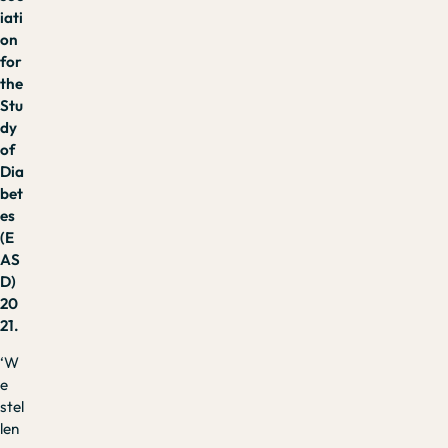
iati
on
for
the
Stu
dy
of
Dia
bet
es
(E
AS
D)
20
21.
‘W
e
stel
len