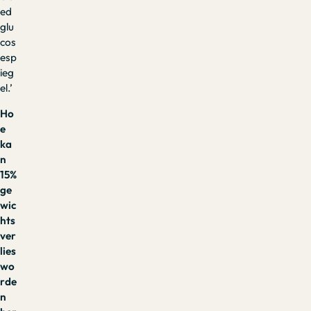
ed
glu
cos
esp
ieg
el.’
Ho
e
ka
n
15%
ge
wic
hts
ver
lies
wo
rde
n