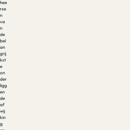
hee
rse
n
va
n
de
bel
an
grij
kst
e
on
der
ligg
en
de
af
wij
kin
g