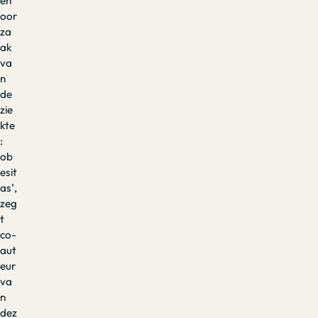
en
oor
za
ak
va
n
de
zie
kte
:
ob
esit
as’,
zeg
t
co-
aut
eur
va
n
dez