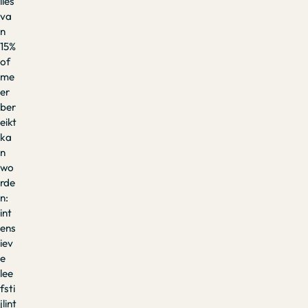
lies
va
n
15%
of
me
er
ber
eikt
ka
n
wo
rde
n:
int
ens
iev
e
lee
fsti
jlint