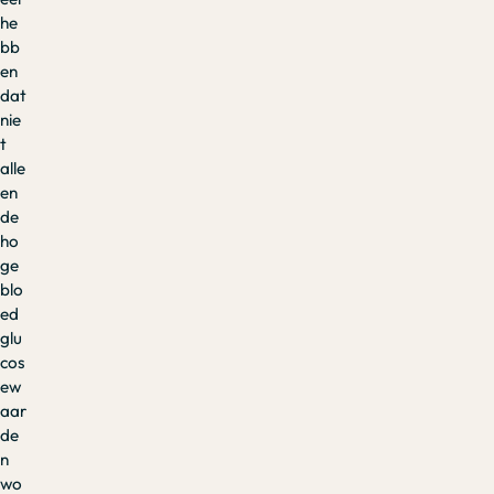
he
bb
en
dat
nie
t
alle
en
de
ho
ge
blo
ed
glu
cos
ew
aar
de
n
wo