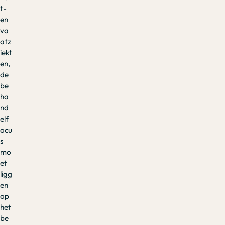
t-
en
va
atz
iekt
en,
de
be
ha
nd
elf
ocu
s
mo
et
ligg
en
op
het
be