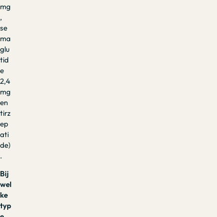
mg
,
se
ma
glu
tid
e
2,4
mg
en
tirz
ep
ati
de)
.
Bij
wel
ke
typ
e