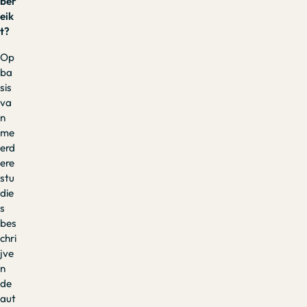
ber
eik
t?
Op
ba
sis
va
n
me
erd
ere
stu
die
s
bes
chri
jve
n
de
aut