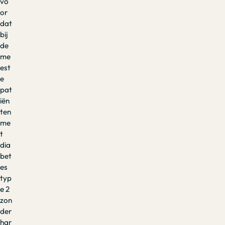
vo
or
dat
bij
de
me
est
e
pat
iën
ten
me
t
dia
bet
es
typ
e 2
zon
der
har