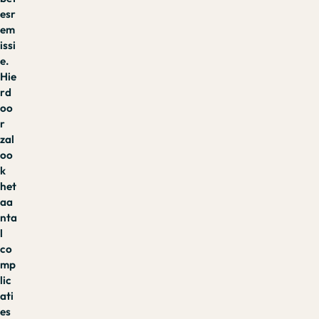
esr
em
issi
e.
Hie
rd
oo
r
zal
oo
k
het
aa
nta
l
co
mp
lic
ati
es