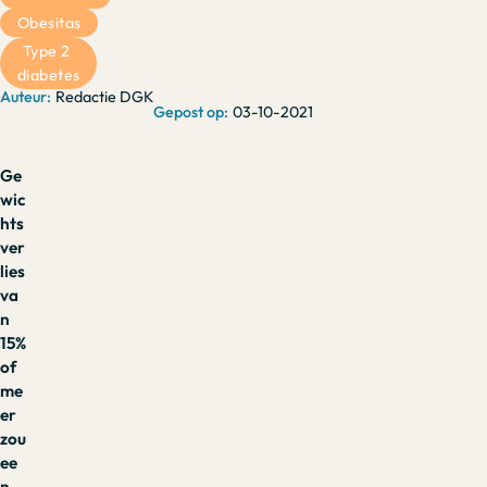
Obesitas
Type 2 
diabetes
Redactie DGK
03-10-2021
Ge
wic
hts
ver
lies
va
n
15%
of
me
er
zou
ee
n