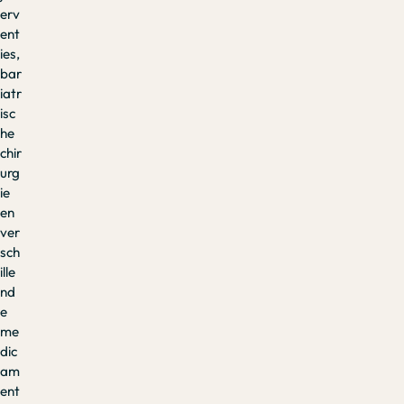
erv
ent
ies,
bar
iatr
isc
he
chir
urg
ie
en
ver
sch
ille
nd
e
me
dic
am
ent