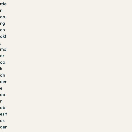
rde
n
aa
ng
ep
akt
,
ma
ar
oo
k
an
der
e
aa
n
ob
esit
as
ger