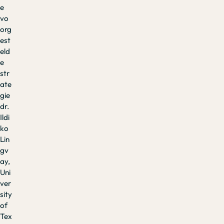
e
vo
org
est
eld
e
str
ate
gie
dr.
Ildi
ko
Lin
gv
ay,
Uni
ver
sity
of
Tex