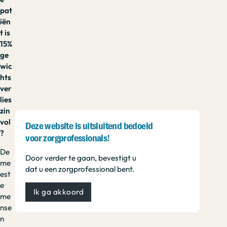
pat
iën
t is
15%
ge
wic
hts
ver
lies
zin
vol
Deze website is uitsluitend bedoeld
?
voor zorgprofessionals!
De
Door verder te gaan, bevestigt u
me
dat u een zorgprofessional bent.
est
e
Ik ga akkoord
me
nse
n