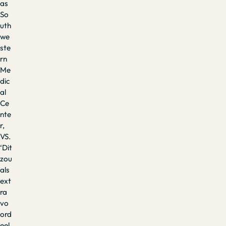
as
So
uth
we
ste
rn
Me
dic
al
Ce
nte
r,
VS.
‘Dit
zou
als
ext
ra
vo
ord
eel