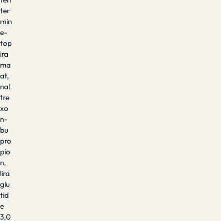
ter
min
e-
top
ira
ma
at,
nal
tre
xo
n-
bu
pro
pio
n,
lira
glu
tid
e
3,0