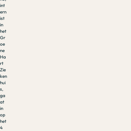
int
ern
ist
in
het
Gr
oe
ne
Ha
rt
Zie
ken
hui
s,
ga
at
in
op
het
4