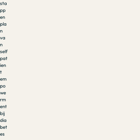
sta
pp
en
pla
n
va
n
self
pat
ien
t
em
po
we
rm
ent
bij
dia
bet
es