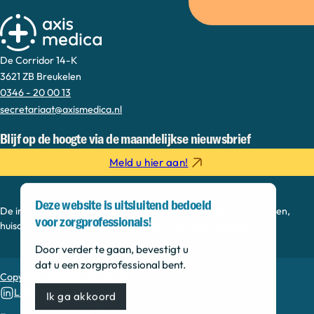
De Corridor 14-K
3621 ZB Breukelen
0346 - 20 00 13
secretariaat@axismedica.nl
Blijf op de hoogte via de maandelijkse nieuwsbrief
Meld u hier aan!
Deze website is uitsluitend bedoeld
De informatie op deze sectie is bedoeld voor medisch specialisten,
voor zorgprofessionals!
huisartsen, verpleegkundig specialisten en onderzoekers.
Door verder te gaan, bevestigt u
dat u een zorgprofessional bent.
Copyright © 2026, Axis Medica
Linkedin
Ik ga akkoord
MEDonline