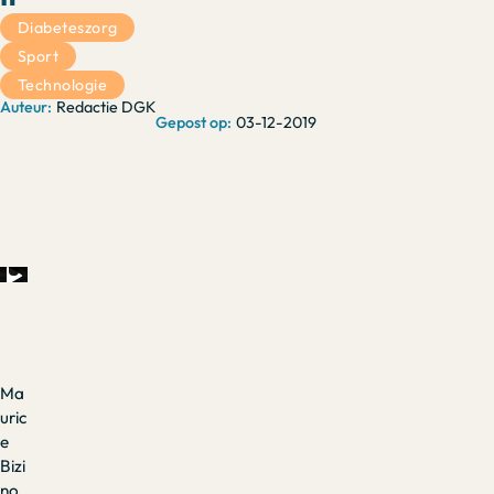
Diabeteszorg
Sport
Technologie
Redactie DGK
03-12-2019
Ma
uric
e
Bizi
no,