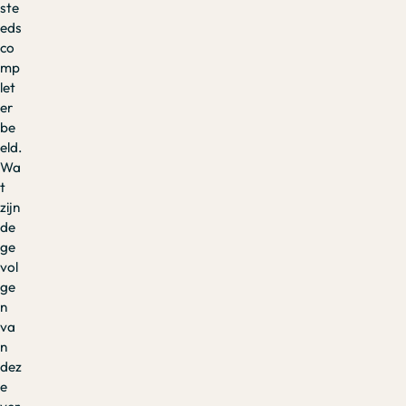
ste
eds
co
mp
let
er
be
eld.
Wa
t
zijn
de
ge
vol
ge
n
va
n
dez
e