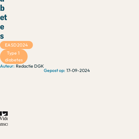
b
et
e
s
EASD2024
Type 1 
diabetes
Redactie DGK
17-09-2024