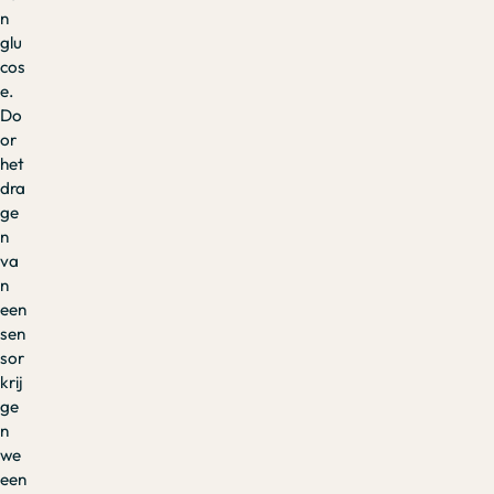
n
glu
cos
e.
Do
or
het
dra
ge
n
va
n
een
sen
sor
krij
ge
n
we
een