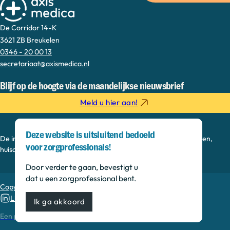
De Corridor 14-K
3621 ZB Breukelen
0346 - 20 00 13
secretariaat@axismedica.nl
Blijf op de hoogte via de maandelijkse nieuwsbrief
Meld u hier aan!
Deze website is uitsluitend bedoeld
De informatie op deze sectie is bedoeld voor medisch specialisten,
voor zorgprofessionals!
huisartsen, verpleegkundig specialisten en onderzoekers.
Door verder te gaan, bevestigt u
dat u een zorgprofessional bent.
Copyright © 2026, Axis Medica
Linkedin
Ik ga akkoord
MEDonline
Een productie van