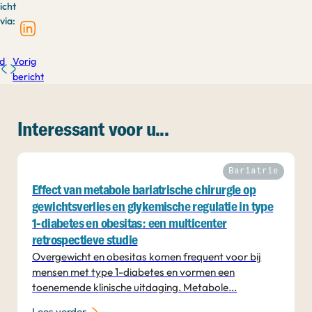
icht
via:
d
Vorig
bericht
Interessant voor u...
Bariatrie
Effect van metabole bariatrische chirurgie op
gewichtsverlies en glykemische regulatie in type
1-diabetes en obesitas: een multicenter
retrospectieve studie
Overgewicht en obesitas komen frequent voor bij
mensen met type 1-diabetes en vormen een
toenemende klinische uitdaging. Metabole...
Lees verder