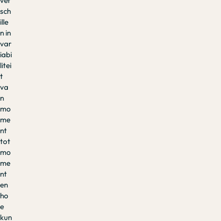
ver
sch
ille
n in
var
iabi
litei
t
va
n
mo
me
nt
tot
mo
me
nt
en
ho
e
kun