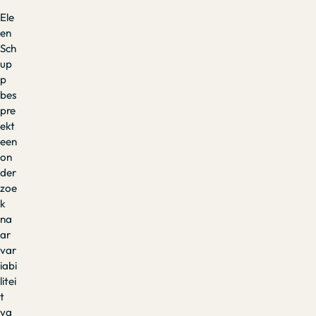
Ele
en
Sch
up
p
bes
pre
ekt
een
on
der
zoe
k
na
ar
var
iabi
litei
t
va