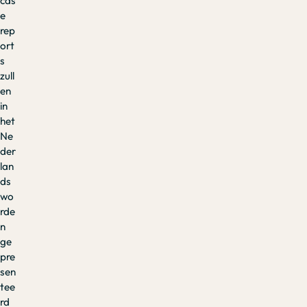
cas
e
rep
ort
s
zull
en
in
het
Ne
der
lan
ds
wo
rde
n
ge
pre
sen
tee
rd