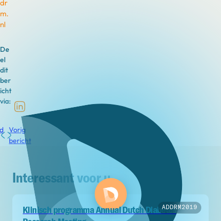
dr
m.
nl
De
el
dit
ber
icht
via:
d
Vorig
bericht
Interessant voor u...
ADDRM2019
Klinisch programma Annual Dutch Diabetes