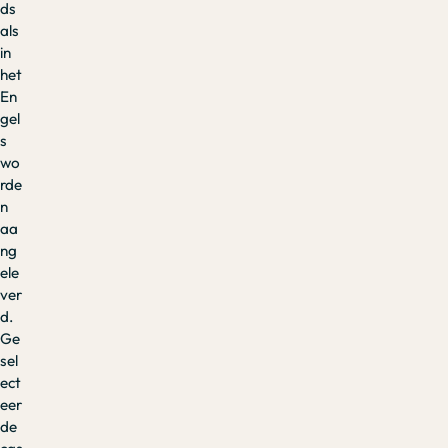
ds
als
in
het
En
gel
s
wo
rde
n
aa
ng
ele
ver
d.
Ge
sel
ect
eer
de