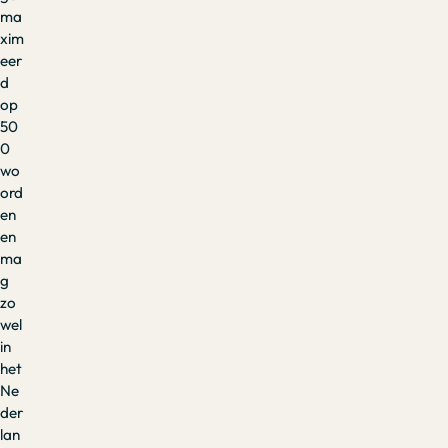
ma
xim
eer
d
op
50
0
wo
ord
en
en
ma
g
zo
wel
in
het
Ne
der
lan