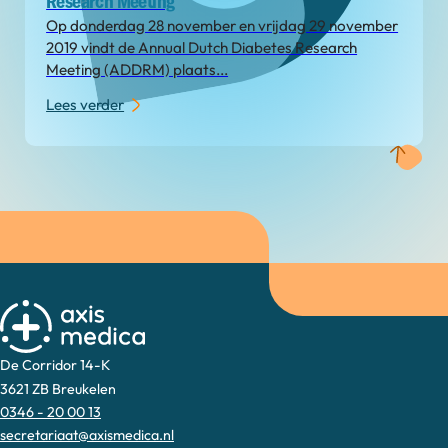
Research Meeting
Op donderdag 28 november en vrijdag 29 november
2019 vindt de Annual Dutch Diabetes Research
Meeting (ADDRM) plaats...
Lees verder
De Corridor 14-K
3621 ZB Breukelen
0346 - 20 00 13
secretariaat@axismedica.nl