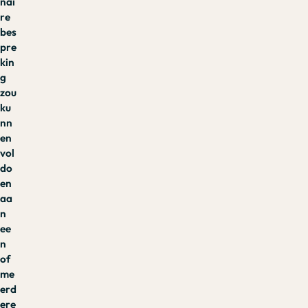
nai
re
bes
pre
kin
g
zou
ku
nn
en
vol
do
en
aa
n
ee
n
of
me
erd
ere