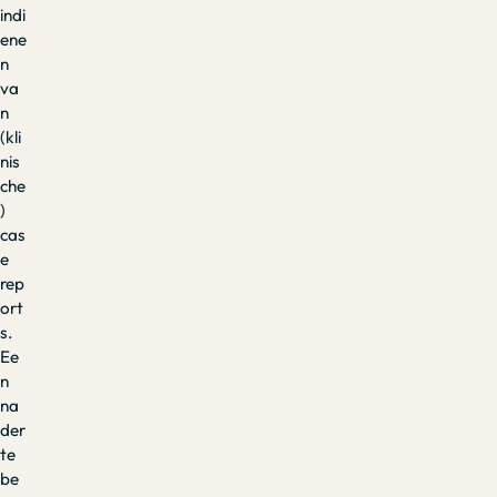
indi
ene
n
va
n
(kli
nis
che
)
cas
e
rep
ort
s.
Ee
n
na
der
te
be