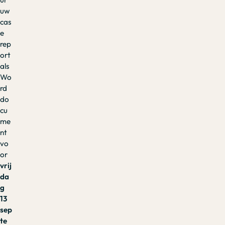
uw
cas
e
rep
ort
als
Wo
rd
do
cu
me
nt
vo
or
vrij
da
g
13
sep
te