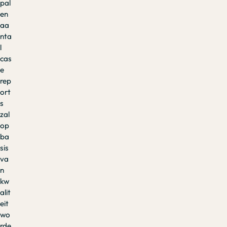
pal
en
aa
nta
l
cas
e
rep
ort
s
zal
op
ba
sis
va
n
kw
alit
eit
wo
rde