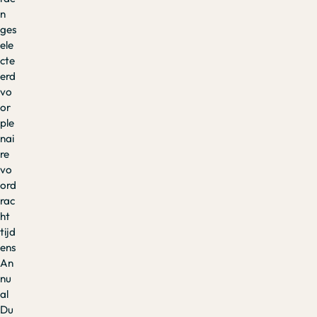
n
ges
ele
cte
erd
vo
or
ple
nai
re
vo
ord
rac
ht
tijd
ens
An
nu
al
Du