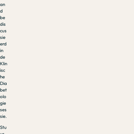
an
d
be
dis
cus
sie
erd
in
de
Klin
isc
he
Dia
bet
olo
gie
ses
sie.
Stu
ur