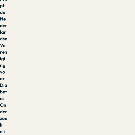
pt
de
Ne
der
lan
dse
Ve
ren
igi
ng
vo
or
Dia
bet
es
On
der
zoe
k
cli