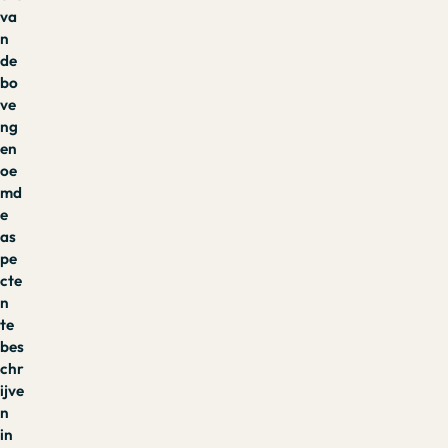
va
n
de
bo
ve
ng
en
oe
md
e
as
pe
cte
n
te
bes
chr
ijve
n
in