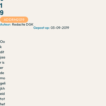
1
9
ADDRM2019
Redactie DGK
03-09-2019
Oo
k
dit
jaa
r is
er
de
mo
geli
jkh
eid
tot
het