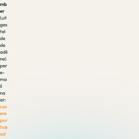
mb
er
(uit
ges
tel
de
de
adli
ne)
per
e-
ma
il
na
ar:
cas
ere
por
ts@
ad