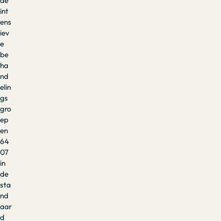
de
int
ens
iev
e
be
ha
nd
elin
gs
gro
ep
en
64
07
in
de
sta
nd
aar
d