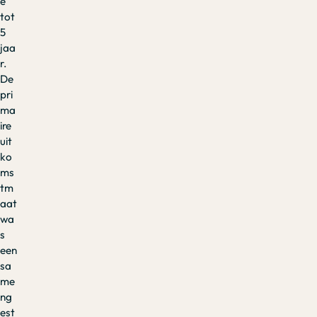
e
tot
5
jaa
r.
De
pri
ma
ire
uit
ko
ms
tm
aat
wa
s
een
sa
me
ng
est