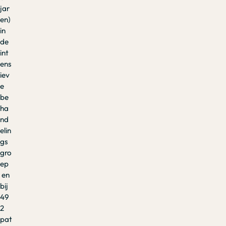
jar
en)
in
de
int
ens
iev
e
be
ha
nd
elin
gs
gro
ep
en
bij
49
2
pat