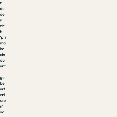
r
de
de
n
zic
h
‘pri
ma
ire
ein
dp
unt
-
ge
be
urt
eni
sse
n’
vo