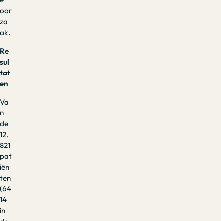
oor
za
ak.
Re
sul
tat
en
Va
n
de
12.
821
pat
iën
ten
(64
14
in