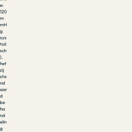
e:
120
m
mH
g
sys
toli
sch
),
het
zij
sta
nd
aar
d
be
ha
nd
elin
g