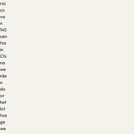
risi
co
va
n
145
cen
tra
in
Chi
na
we
rde
n
do
or
het
lot
toe
ge
we