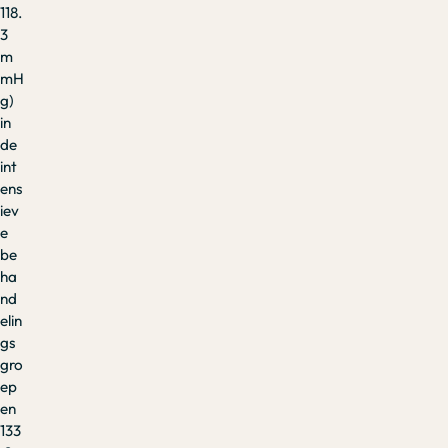
118.
3
m
mH
g)
in
de
int
ens
iev
e
be
ha
nd
elin
gs
gro
ep
en
133