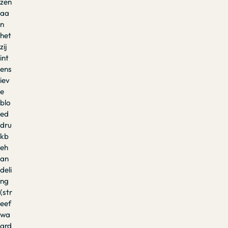
zen
aa
n
het
zij
int
ens
iev
e
blo
ed
dru
kb
eh
an
deli
ng
(str
eef
wa
ard