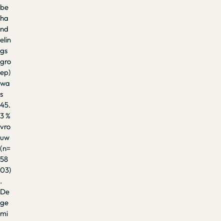
be
ha
nd
elin
gs
gro
ep)
wa
s
45.
3 %
vro
uw
(n=
58
03)
.
De
ge
mi