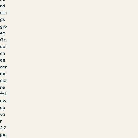
nd
elin
gs
gro
ep.
Ge
dur
en
de
een
me
dia
ne
foll
ow
up
va
n
4,2
jaa