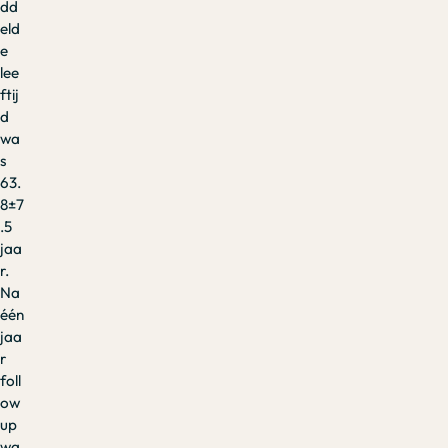
dd
eld
e
lee
ftij
d
wa
s
63.
8±7
.5
jaa
r.
Na
één
jaa
r
foll
ow
up
wa