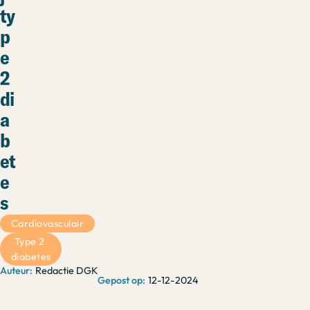
ty
p
e
2
di
a
b
et
e
s
Cardiovasculair
Type 2 
diabetes
Redactie DGK
12-12-2024