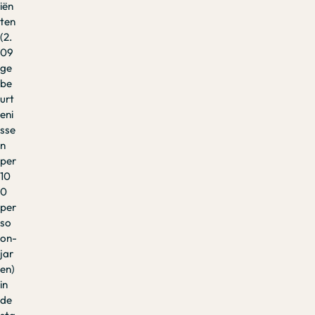
iën
ten
(2.
09
ge
be
urt
eni
sse
n
per
10
0
per
so
on-
jar
en)
in
de