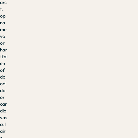
arc
t,
op
na
me
vo
or
har
tfal
en
of
do
od
do
or
car
dio
vas
cul
air
e