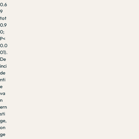
0.6
9
tot
0.9
0;
P<
0.0
01).
De
inci
de
nti
e
va
n
ern
sti
ge,
on
ge