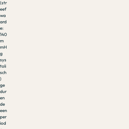
(str
eef
wa
ard
e:
140
m
mH
g
sys
toli
sch
)
ge
dur
en
de
een
per
iod