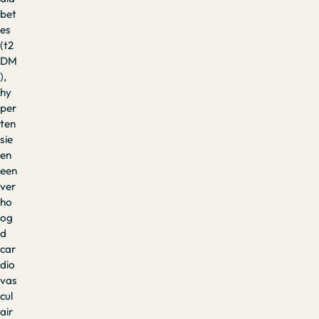
bet
es
(t2
DM
),
hy
per
ten
sie
en
een
ver
ho
og
d
car
dio
vas
cul
air