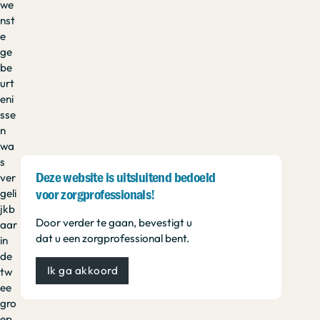
we
nst
e
ge
be
urt
eni
sse
n
wa
s
ver
Deze website is uitsluitend bedoeld
geli
voor zorgprofessionals!
jkb
Door verder te gaan, bevestigt u
aar
dat u een zorgprofessional bent.
in
de
Ik ga akkoord
tw
ee
gro
ep