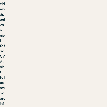
eld
ein
dp
unt
va
n
nie
t
fat
aal
CV
A,
nie
t
fat
aal
my
oc
ard
inf