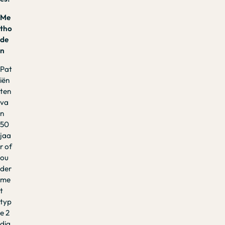
Me
tho
de
n
Pat
iën
ten
va
n
50
jaa
r of
ou
der
me
t
typ
e 2
dia