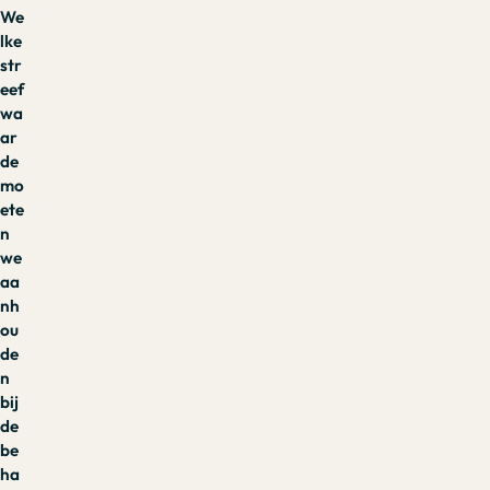
We
lke
str
eef
wa
ar
de
mo
ete
n
we
aa
nh
ou
de
n
bij
de
be
ha