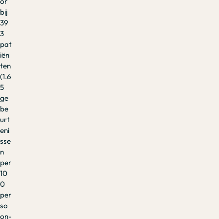
or
bij
39
3
pat
iën
ten
(1.6
5
ge
be
urt
eni
sse
n
per
10
0
per
so
on-