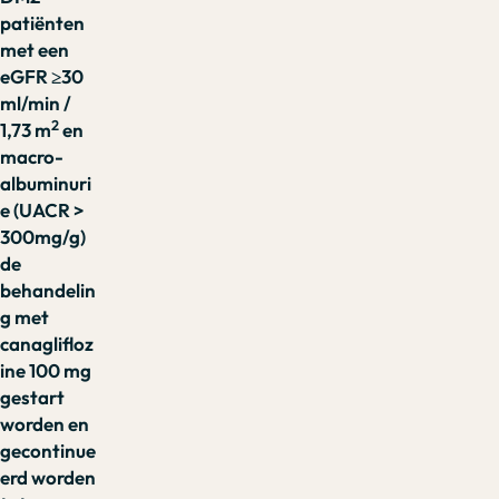
patiënten
met een
eGFR ≥30
ml/min /
2
1,73 m
en
macro-
albuminuri
e (UACR >
300mg/g)
de
behandelin
g met
canaglifloz
ine 100 mg
gestart
worden en
gecontinue
erd worden