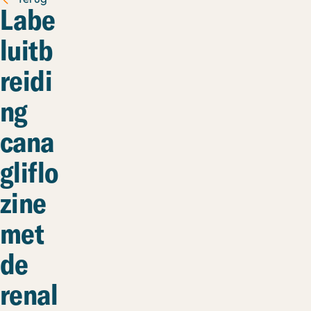
Labe
luitb
reidi
ng
cana
gliflo
zine
met
de
renal