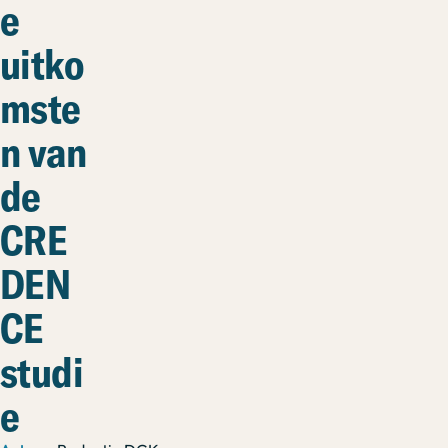
e
uitko
mste
n van
de
CRE
DEN
CE
studi
e