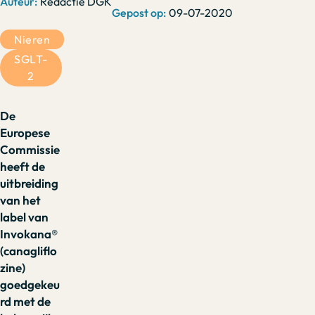
Redactie DGK
09-07-2020
Nieren
SGLT-
2
De
Europese
Commissie
heeft de
uitbreiding
van het
label van
Invokana®
(canagliflo
zine)
goedgekeu
rd met de