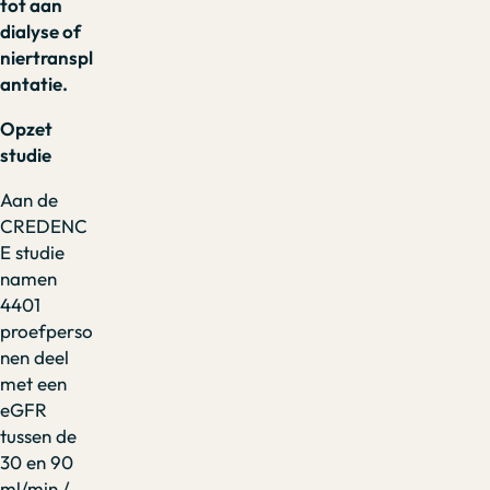
tot aan
dialyse of
niertranspl
antatie.
Opzet
studie
Aan de
CREDENC
E studie
namen
4401
proefperso
nen deel
met een
eGFR
tussen de
30 en 90
ml/min /