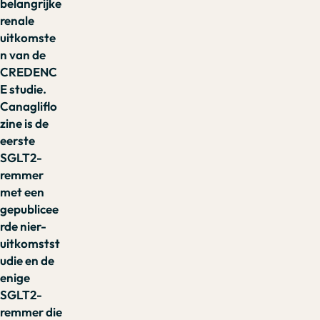
belangrijke
renale
uitkomste
n van de
CREDENC
E studie.
Canagliflo
zine is de
eerste
SGLT2-
remmer
met een
gepublicee
rde nier-
uitkomstst
udie en de
enige
SGLT2-
remmer die