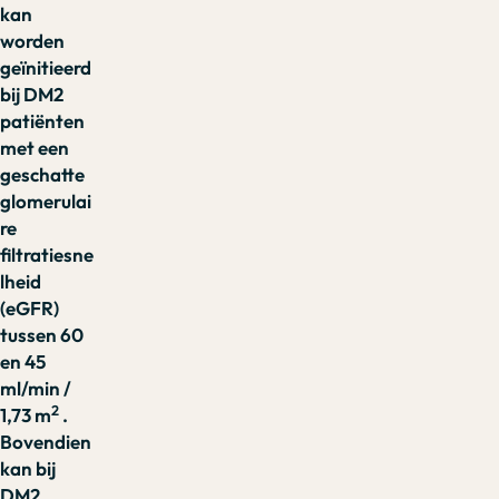
kan
worden
geïnitieerd
bij DM2
patiënten
met een
geschatte
glomerulai
re
filtratiesne
lheid
(eGFR)
tussen 60
en 45
ml/min /
2
1,73 m
.
Bovendien
kan bij
DM2