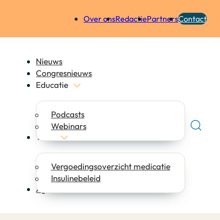
Over ons
Redactie
Partners
Contact
Nieuws
Congresnieuws
Educatie
Podcasts
Webinars
Tools
Vergoedingsoverzicht medicatie
Insulinebeleid
Agenda