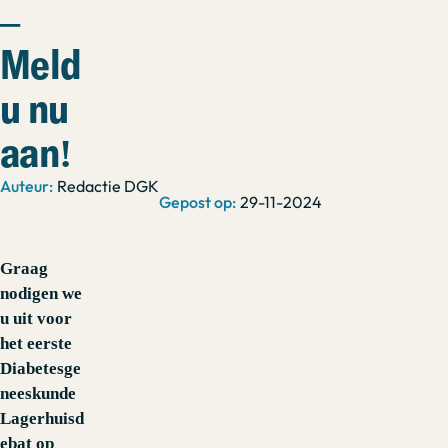
–
Meld
u nu
aan!
Redactie DGK
29-11-2024
Graag
nodigen we
u uit voor
het eerste
Diabetesge
neeskunde
Lagerhuisd
ebat op