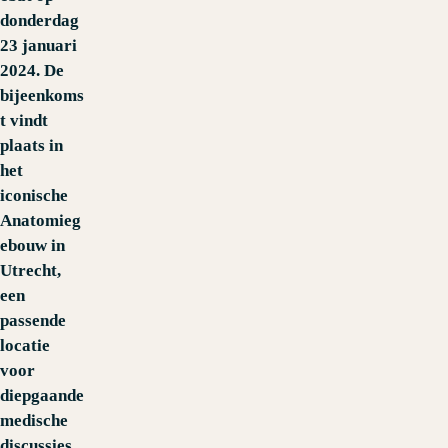
donderdag
23 januari
2024. De
bijeenkoms
t vindt
plaats in
het
iconische
Anatomieg
ebouw in
Utrecht,
een
passende
locatie
voor
diepgaande
medische
discussies.