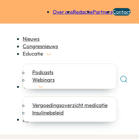
Over ons
Redactie
Partners
Contact
Nieuws
Congresnieuws
Educatie
Podcasts
Webinars
Tools
Vergoedingsoverzicht medicatie
Insulinebeleid
Agenda