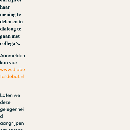
haar
mening te
delen en in
dialoog te
gaan met
collega’s.
Aanmelden
kan via:
www.diabe
tesdebat.nl
Laten we
deze
gelegenhei
d
aangrijpen
om samen