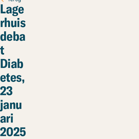
Lage
rhuis
deba
t
Diab
etes,
23
janu
ari
2025